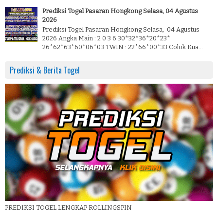
Prediksi Togel Pasaran Hongkong Selasa, 04 Agustus
2026
Prediksi Togel Pasaran Hongkong Selasa, 04 Agustus
2026 Angka Main : 2 0 3 6 30*32*36*20*23*
26*62*63*60*06*03 TWIN : 22*66*00*33 Colok Kua...
Prediksi & Berita Togel
PREDIKSI TOGEL LENGKAP ROLLINGSPIN