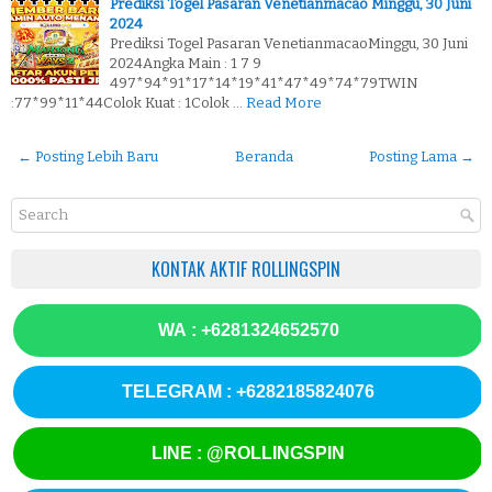
Prediksi Togel Pasaran Venetianmacao Minggu, 30 Juni
2024
Prediksi Togel Pasaran VenetianmacaoMinggu, 30 Juni
2024Angka Main : 1 7 9
497*94*91*17*14*19*41*47*49*74*79TWIN
:77*99*11*44Colok Kuat : 1Colok …
Read More
← Posting Lebih Baru
Beranda
Posting Lama →
KONTAK AKTIF ROLLINGSPIN
WA : +6281324652570
TELEGRAM : +6282185824076
LINE : @ROLLINGSPIN