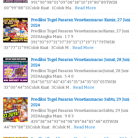
991*90*98*01*09*08*18*10*19*80*89TWIN
:00*99*88*11Colok Kuat : 1Colok Ma…
Read More
Prediksi Togel Pasaran Venetianmacao Kamis, 27 Juni
2024
Prediksi Togel Pasaran VenetianmacaoKamis, 27 Juni
2024Angka Main : 1 7 9
391*93*97*31*37*39*13*17*19*71*79TWIN
:33*77*11*99Colok Kuat : 3Colok M…
Read More
Prediksi Togel Pasaran Venetianmacao Jumat, 28 Juni
2024
Prediksi Togel Pasaran VenetianmacaoJumat, 28 Juni
2024Angka Main : 5 4 0
354*50*53*40*43*45*35*34*35*03*05TWIN
:33*00*44*55Colok Kuat : 3Colok M…
Read More
Prediksi Togel Pasaran Venetianmacao Sabtu, 29 Juni
2024
Prediksi Togel Pasaran VenetianmacaoSabtu, 29 Juni
2024Angka Main : 9 8 3
439*38*34*93*94*98*89*84*83*48*43TWIN
:44*99*88*33Colok Kuat : 8Colok M…
Read More