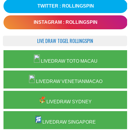
TWITTER : ROLLINGSPIN
INSTAGRAM : ROLLINGSPIN
LIVE DRAW TOGEL ROLLINGSPIN
LIVEDRAW TOTO MACAU
LIVEDRAW VENETIANMACAO
LIVEDRAW SYDNEY
LIVEDRAW SINGAPORE