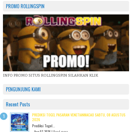
PROMO ROLLINGSPIN
INFO PROMO SITUS ROLLINGSPIN SILAHKAN KLIK
PENGUNJUNG KAMI
Recent Posts
PREDIKSI TOGEL PASARAN VENETIANMACAO SABTU, 08 AGUSTUS
2026
Prediksi Togel...
Aug 07 2026 |
Read more