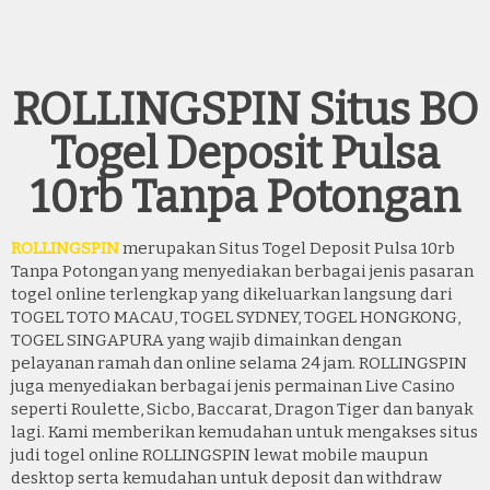
ROLLINGSPIN Situs BO
Togel Deposit Pulsa
10rb Tanpa Potongan
ROLLINGSPIN
merupakan Situs Togel Deposit Pulsa 10rb
Tanpa Potongan yang menyediakan berbagai jenis pasaran
togel online
terlengkap yang dikeluarkan langsung dari
TOGEL TOTO MACAU, TOGEL SYDNEY, TOGEL HONGKONG,
TOGEL SINGAPURA yang wajib dimainkan dengan
pelayanan ramah dan online selama 24 jam. ROLLINGSPIN
juga menyediakan berbagai jenis permainan Live Casino
seperti Roulette, Sicbo, Baccarat, Dragon Tiger dan banyak
lagi. Kami memberikan kemudahan untuk mengakses situs
judi togel online ROLLINGSPIN lewat mobile maupun
desktop serta kemudahan untuk deposit dan withdraw