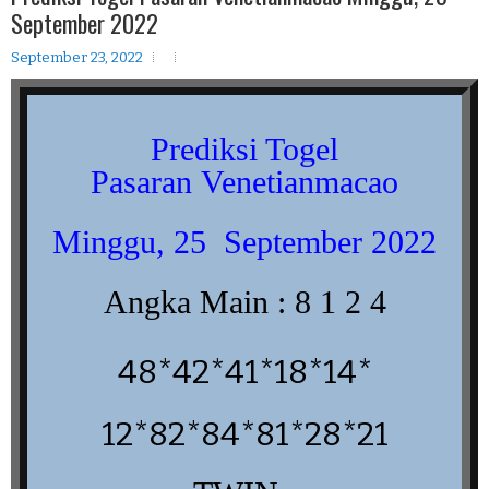
September 2022
September 23, 2022
Prediksi Togel
Pasaran Venetianmacao
Minggu, 25 September 2022
Angka Main : 8 1 2 4
48*42*41*18*14*
12*82*84*81*28*21