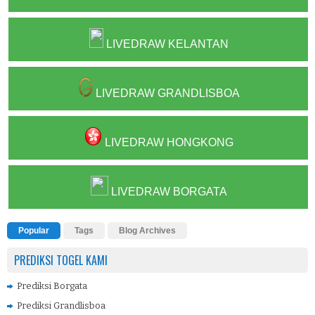
LIVEDRAW KELANTAN
LIVEDRAW GRANDLISBOA
LIVEDRAW HONGKONG
LIVEDRAW BORGATA
Popular
Tags
Blog Archives
PREDIKSI TOGEL KAMI
Prediksi Borgata
Prediksi Grandlisboa