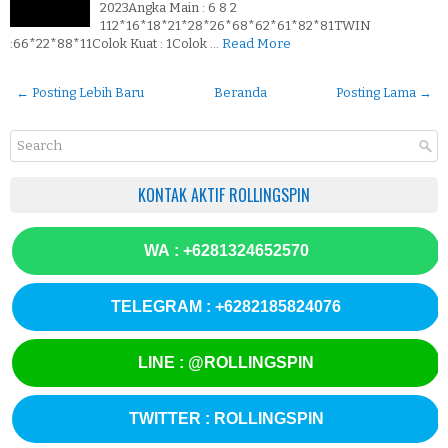
2023Angka Main : 6 8 2
112*16*18*21*28*26*68*62*61*82*81TWIN
:66*22*88*11Colok Kuat : 1Colok …
Read More
← Posting Lebih Baru
Beranda
Posting Lama →
KONTAK AKTIF ROLLINGSPIN
WA : +6281324652570
TELEGRAM : +6282185824076
LINE : @ROLLINGSPIN
TWITTER : ROLLINGSPIN