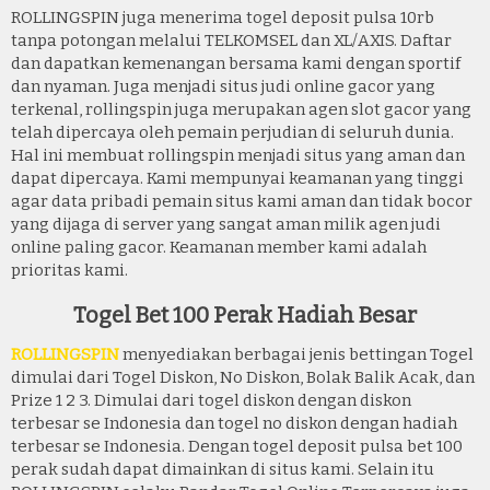
ROLLINGSPIN juga menerima
togel deposit pulsa 10rb
tanpa potongan
melalui TELKOMSEL dan XL/AXIS. Daftar
dan dapatkan kemenangan bersama kami dengan sportif
dan nyaman. Juga menjadi situs judi online gacor yang
terkenal, rollingspin juga merupakan agen slot gacor yang
telah dipercaya oleh pemain perjudian di seluruh dunia.
Hal ini membuat rollingspin menjadi situs yang aman dan
dapat dipercaya. Kami mempunyai keamanan yang tinggi
agar data pribadi pemain situs kami aman dan tidak bocor
yang dijaga di server yang sangat aman milik agen
judi
online
paling gacor. Keamanan member kami adalah
prioritas kami.
Togel Bet 100 Perak Hadiah Besar
ROLLINGSPIN
menyediakan berbagai jenis bettingan Togel
dimulai dari Togel Diskon, No Diskon, Bolak Balik Acak, dan
Prize 1 2 3. Dimulai dari togel diskon dengan diskon
terbesar se Indonesia dan togel no diskon dengan hadiah
terbesar se Indonesia. Dengan
togel deposit pulsa bet 100
perak
sudah dapat dimainkan di situs kami. Selain itu