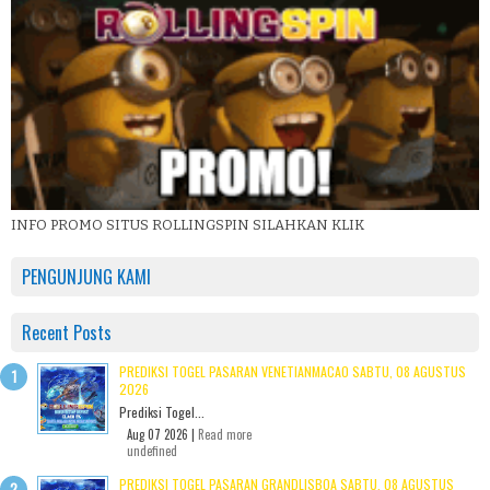
INFO PROMO SITUS ROLLINGSPIN SILAHKAN KLIK
PENGUNJUNG KAMI
Recent Posts
PREDIKSI TOGEL PASARAN VENETIANMACAO SABTU, 08 AGUSTUS
2026
Prediksi Togel...
Aug 07 2026 |
Read more
undefined
PREDIKSI TOGEL PASARAN GRANDLISBOA SABTU, 08 AGUSTUS