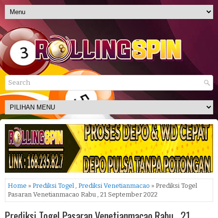
Home
»
Prediksi Togel
,
Prediksi Venetianmacao
» Prediksi Togel
Pasaran Venetianmacao Rabu , 21 September 2022
Prediksi Togel Pasaran Venetianmacao Rabu , 21