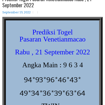
September 2022
September 19, 2022
Prediksi Togel
Pasaran Venetianmacao
Rabu , 21 September 2022
Angka Main : 9 6 3 4
94*93*96*46*43*
49*34*36*39*63*64