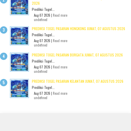
2026
Prediksi Togel...
Aug 07 2026 |
Read more
undefined
PREDIKSI TOGEL PASARAN HONGKONG JUMAT, 07 AGUSTUS 2026
Prediksi Togel...
Aug 07 2026 |
Read more
undefined
PREDIKSI TOGEL PASARAN BORGATA JUMAT, 07 AGUSTUS 2026
Prediksi Togel...
Aug 07 2026 |
Read more
undefined
PREDIKSI TOGEL PASARAN KELANTAN JUMAT, 07 AGUSTUS 2026
Prediksi Togel...
Aug 07 2026 |
Read more
undefined