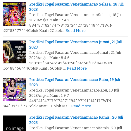
Prediksi Togel Pasaran Venetianmacao Selasa , 18 Juli
2023
Prediksi Togel Pasaran VenetianmacaoSelasa , 18 Juli
2023Angka Main : 7 4 2
884*87*82*74*78*72*24*27*28*48*47TWIN
:22*88*77*44Colok Kuat : 2Colok…
Read More
Prediksi Togel Pasaran Venetianmacao Jumat , 21 Juli
2023
Prediksi Togel Pasaran VenetianmacaoJumat , 21 Juli
2023Angka Main : 8 4 6
568*65*64*46*45*48*58*54*56*85*84TWIN
:55*88*66*44Colok Kuat : 6Colok …
Read More
Prediksi Togel Pasaran Venetianmacao Rabu, 19 Juli
2023
Prediksi Togel Pasaran VenetianmacaoRabu, 19 Juli
2023Angka Main : 1 9 7
449*41*47*79*74*71*94*97*91*14*17TWIN
:44*99*11*77Colok Kuat : 1Colok Ma…
Read More
Prediksi Togel Pasaran Venetianmacao Kamis , 20 Juli
2023
Prediksi Togel Pasaran VenetianmacaoKamis , 20 Juli