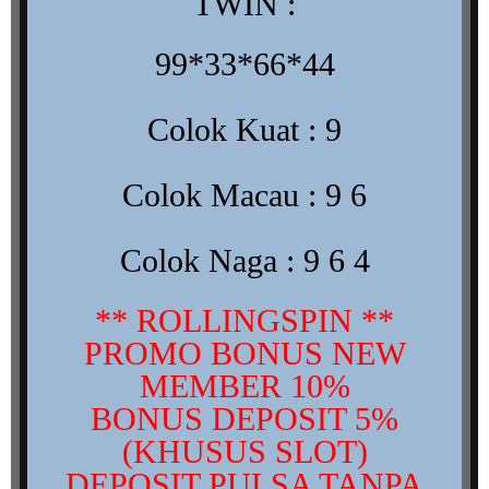
TWIN :
99*33*66*44
Colok Kuat : 9
Colok Macau : 9 6
Colok Naga : 9 6 4
** ROLLINGSPIN **
PROMO BONUS NEW
MEMBER 10%
BONUS DEPOSIT 5%
(KHUSUS SLOT)
DEPOSIT PULSA TANPA