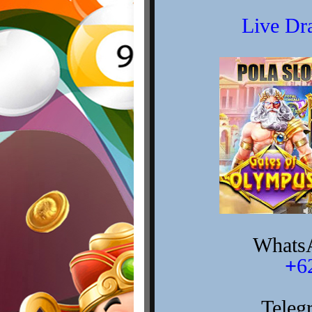
Live Dr
WhatsA
+
6
Teleg