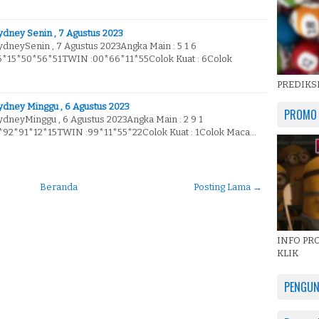
ydney Senin , 7 Agustus 2023
ydneySenin , 7 Agustus 2023Angka Main : 5 1 6
*15*50*56*51TWIN :00*66*11*55Colok Kuat : 6Colok
PREDIKS
ydney Minggu , 6 Agustus 2023
PROMO 
ydneyMinggu , 6 Agustus 2023Angka Main : 2 9 1
92*91*12*15TWIN :99*11*55*22Colok Kuat : 1Colok Maca…
Beranda
Posting Lama →
INFO PR
KLIK
PENGUN