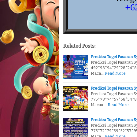
+
6
Related Posts:
Prediksi Togel Pasaran S
Prediksi Togel Pasaran S
492*98*94*29*28*24*89
Maca…
Read More
Prediksi Togel Pasaran S
Prediksi Togel Pasaran S
775*78*74*57*58*54*84
Macau …
Read More
Prediksi Togel Pasaran S
Prediksi Togel Pasaran S
775*72*79*59*52*57*95
Maca…
Read More