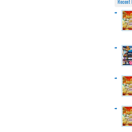
Recent 