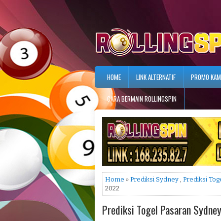
HOME
LINK ALTERNATIF
PROMO KAM
CARA BERMAIN ROLLINGSPIN
Home
»
Prediksi Sydney
,
Prediksi Tog
2022
Prediksi Togel Pasaran Sydne