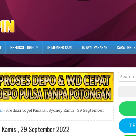
»
I
PREDIKSI TOGEL
JP MEMBER KAMI
JADWAL PASARAN
CARA DEPOSI
el
» Prediksi Togel Pasaran Sydney Kamis , 29 September
TE
y Kamis , 29 September 2022