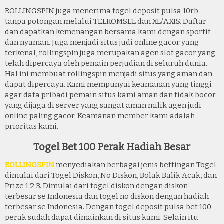
ROLLINGSPIN juga menerima
togel deposit pulsa 10rb
tanpa potongan
melalui TELKOMSEL dan XL/AXIS. Daftar
dan dapatkan kemenangan bersama kami dengan sportif
dan nyaman. Juga menjadi situs judi online gacor yang
terkenal, rollingspin juga merupakan agen slot gacor yang
telah dipercaya oleh pemain perjudian di seluruh dunia.
Hal ini membuat rollingspin menjadi situs yang aman dan
dapat dipercaya. Kami mempunyai keamanan yang tinggi
agar data pribadi pemain situs kami aman dan tidak bocor
yang dijaga di server yang sangat aman milik agen
judi
online
paling gacor. Keamanan member kami adalah
prioritas kami.
Togel Bet 100 Perak Hadiah Besar
ROLLINGSPIN
menyediakan berbagai jenis bettingan Togel
dimulai dari Togel Diskon, No Diskon, Bolak Balik Acak, dan
Prize 1 2 3. Dimulai dari togel diskon dengan diskon
terbesar se Indonesia dan togel no diskon dengan hadiah
terbesar se Indonesia. Dengan
togel deposit pulsa bet 100
perak
sudah dapat dimainkan di situs kami. Selain itu