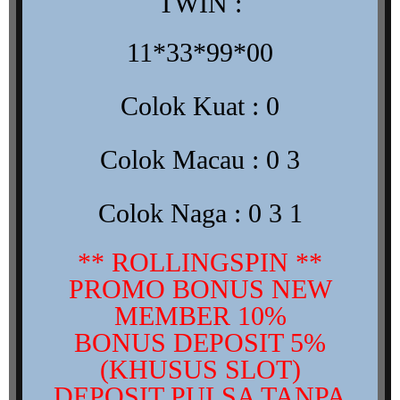
TWIN :
11*33*99*00
Colok Kuat : 0
Colok Macau : 0 3
Colok Naga : 0 3 1
** ROLLINGSPIN **
PROMO BONUS NEW
MEMBER 10%
BONUS DEPOSIT 5%
(KHUSUS SLOT)
DEPOSIT PULSA TANPA