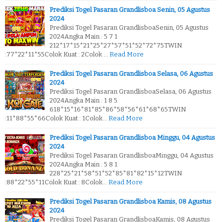
Prediksi Togel Pasaran Grandlisboa Senin, 05 Agustus
2024
Prediksi Togel Pasaran GrandlisboaSenin, 05 Agustus
2024Angka Main : 5 7 1
212*17*15*21*25*27*57*51*52*72*75TWIN
:77*22*11*55Colok Kuat : 2Colok …
Read More
Prediksi Togel Pasaran Grandlisboa Selasa, 06 Agustus
2024
Prediksi Togel Pasaran GrandlisboaSelasa, 06 Agustus
2024Angka Main : 1 8 5
618*15*16*81*85*86*58*56*61*68*65TWIN
:11*88*55*66Colok Kuat : 1Colok…
Read More
Prediksi Togel Pasaran Grandlisboa Minggu, 04 Agustus
2024
Prediksi Togel Pasaran GrandlisboaMinggu, 04 Agustus
2024Angka Main : 5 8 1
228*25*21*58*51*52*85*81*82*15*12TWIN
:88*22*55*11Colok Kuat : 8Colok…
Read More
Prediksi Togel Pasaran Grandlisboa Kamis, 08 Agustus
2024
Prediksi Togel Pasaran GrandlisboaKamis, 08 Agustus