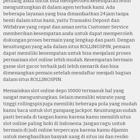
peluang anda untuk bisa memperoleh kesempatan lebih
menguntungkan di dalam agen terbaik kami. Ada
beberapa layanan yang bisa dimanfaatkan 24 jam tanpa
henti dalam situs kami, yaitu Transaksi Deposit dan
Withdraw yang cepat dan aman serta Customer Service
memberikan kesempatan anda untuk dapat memperoleh
dukungan proses bermain yang lengkap dan pasti. Dengan
keuntungan yang ada dalam situs ROLLINGSPIN, pemain
dapat memiliki kesempatan untuk bisa menjalani proses
permainan slot online lebih mudah. Kesempatan bermain
game slot gacor terbaik
jadi lebih menarik dan bisa
dimenangkan pemain setelah mendaftar menjadi bagian
dalam situs ROLLINGSPIN.
Memainkan slot online depo 10000 termasuk hal yang
sangat menguntungkan. Selain memiliki winrate yang
tinggi rollingspin juga memiliki beberapa pola yang mudah
kamu baca untuk
slot gampang jackpot
. Keuntungan sudah
pasti berada di tangan kamu karena kamu memilih situs
slot online paling hoki
di Indonesia. Jangan ragu untuk
bermain di
judi online terpercaya
karena kamu dijamin
untuk menghasilkan banyak uang di situs ini dan resiko