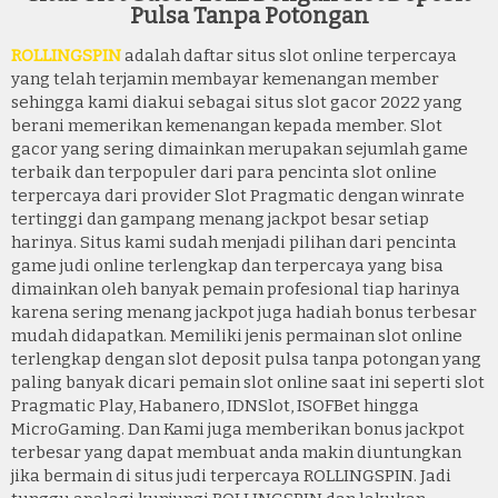
Pulsa Tanpa Potongan
ROLLINGSPIN
adalah
daftar situs slot online terpercaya
yang telah terjamin membayar kemenangan member
sehingga kami diakui sebagai
situs slot gacor 2022
yang
berani memerikan kemenangan kepada member. Slot
gacor yang sering dimainkan merupakan sejumlah game
terbaik dan terpopuler dari para pencinta slot online
terpercaya dari provider Slot Pragmatic dengan winrate
tertinggi dan gampang menang jackpot besar setiap
harinya. Situs kami sudah menjadi pilihan dari pencinta
game judi online terlengkap dan terpercaya yang bisa
dimainkan oleh banyak pemain profesional tiap harinya
karena sering menang jackpot juga hadiah bonus terbesar
mudah didapatkan. Memiliki jenis permainan slot online
terlengkap dengan slot
deposit pulsa tanpa potongan
yang
paling banyak dicari pemain slot online saat ini seperti slot
Pragmatic Play, Habanero, IDNSlot, ISOFBet hingga
MicroGaming. Dan Kami juga memberikan bonus jackpot
terbesar yang dapat membuat anda makin diuntungkan
jika bermain di situs judi terpercaya ROLLINGSPIN. Jadi