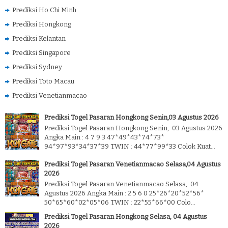
Prediksi Ho Chi Minh
Prediksi Hongkong
Prediksi Kelantan
Prediksi Singapore
Prediksi Sydney
Prediksi Toto Macau
Prediksi Venetianmacao
Prediksi Togel Pasaran Hongkong Senin,03 Agustus 2026
Prediksi Togel Pasaran Hongkong Senin, 03 Agustus 2026
Angka Main : 4 7 9 3 47*49*43*74*73*
94*97*93*34*37*39 TWIN : 44*77*99*33 Colok Kuat...
Prediksi Togel Pasaran Venetianmacao Selasa,04 Agustus
2026
Prediksi Togel Pasaran Venetianmacao Selasa, 04
Agustus 2026 Angka Main : 2 5 6 0 25*26*20*52*56*
50*65*60*02*05*06 TWIN : 22*55*66*00 Colo...
Prediksi Togel Pasaran Hongkong Selasa, 04 Agustus
2026