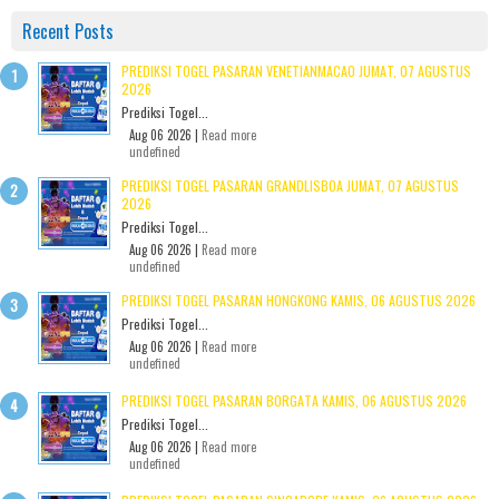
Recent Posts
PREDIKSI TOGEL PASARAN VENETIANMACAO JUMAT, 07 AGUSTUS
2026
Prediksi Togel...
Aug 06 2026 |
Read more
undefined
PREDIKSI TOGEL PASARAN GRANDLISBOA JUMAT, 07 AGUSTUS
2026
Prediksi Togel...
Aug 06 2026 |
Read more
undefined
PREDIKSI TOGEL PASARAN HONGKONG KAMIS, 06 AGUSTUS 2026
Prediksi Togel...
Aug 06 2026 |
Read more
undefined
PREDIKSI TOGEL PASARAN BORGATA KAMIS, 06 AGUSTUS 2026
Prediksi Togel...
Aug 06 2026 |
Read more
undefined