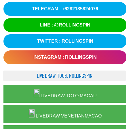
TELEGRAM : +6282185824076
LINE : @ROLLINGSPIN
TWITTER : ROLLINGSPIN
INSTAGRAM : ROLLINGSPIN
LIVE DRAW TOGEL ROLLINGSPIN
LIVEDRAW TOTO MACAU
LIVEDRAW VENETIANMACAO