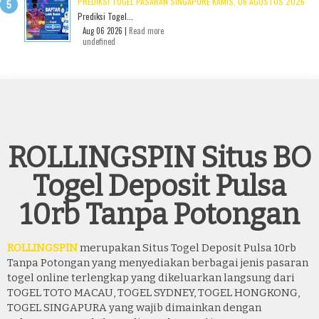
PREDIKSI TOGEL PASARAN SINGAPORE KAMIS, 06 AGUSTUS 2026
Prediksi Togel...
Aug 06 2026 |
Read more
undefined
ROLLINGSPIN Situs BO
Togel Deposit Pulsa
10rb Tanpa Potongan
ROLLINGSPIN
merupakan Situs Togel Deposit Pulsa 10rb
Tanpa Potongan yang menyediakan berbagai jenis pasaran
togel online
terlengkap yang dikeluarkan langsung dari
TOGEL TOTO MACAU, TOGEL SYDNEY, TOGEL HONGKONG,
TOGEL SINGAPURA yang wajib dimainkan dengan