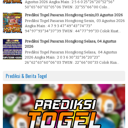
Agustus 2026 Angka Main : 2 5 6 0 25*26*20*52*56*
50*65*60*02*05*06 TWIN : 22*55*66*00 Colo...
Prediksi Togel Pasaran Hongkong Senin,03 Agustus 2026
Prediksi Togel Pasaran Hongkong Senin, 03 Agustus 2026
Angka Main : 4 7 9 3 47*49*43*74*73*
94*97*93*34*37*39 TWIN : 44*77*99*33 Colok Kuat...
Prediksi Togel Pasaran Hongkong Selasa, 04 Agustus
2026
Prediksi Togel Pasaran Hongkong Selasa, 04 Agustus
2026 Angka Main : 2 0 3 6 30*32*36*20*23*
26*62*63*60*06*03 TWIN : 22*66*00*33 Colok Kua...
Prediksi & Berita Togel