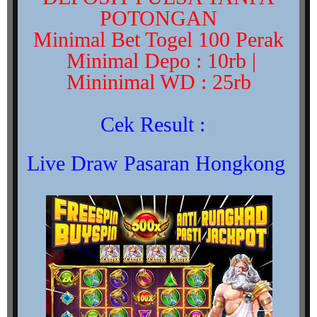
POTONGAN
Minimal Bet Togel 100 Perak
Minimal Depo : 10rb |
Mininimal WD : 25rb
Cek Result :
:
Live Draw Pasaran Hongkong