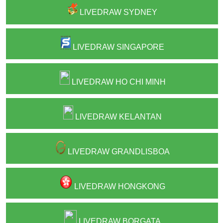
LIVEDRAW SYDNEY
LIVEDRAW SINGAPORE
LIVEDRAW HO CHI MINH
LIVEDRAW KELANTAN
LIVEDRAW GRANDLISBOA
LIVEDRAW HONGKONG
LIVEDRAW BORGATA