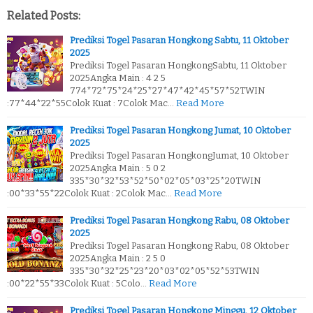
Related Posts:
Prediksi Togel Pasaran Hongkong Sabtu, 11 Oktober
2025
Prediksi Togel Pasaran HongkongSabtu, 11 Oktober
2025Angka Main : 4 2 5
774*72*75*24*25*27*47*42*45*57*52TWIN
:77*44*22*55Colok Kuat : 7Colok Mac…
Read More
Prediksi Togel Pasaran Hongkong Jumat, 10 Oktober
2025
Prediksi Togel Pasaran HongkongJumat, 10 Oktober
2025Angka Main : 5 0 2
335*30*32*53*52*50*02*05*03*25*20TWIN
:00*33*55*22Colok Kuat : 2Colok Mac…
Read More
Prediksi Togel Pasaran Hongkong Rabu, 08 Oktober
2025
Prediksi Togel Pasaran Hongkong Rabu, 08 Oktober
2025Angka Main : 2 5 0
335*30*32*25*23*20*03*02*05*52*53TWIN
:00*22*55*33Colok Kuat : 5Colo…
Read More
Prediksi Togel Pasaran Hongkong Minggu, 12 Oktober