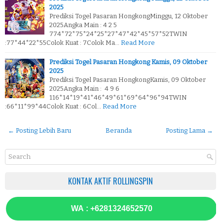
2025
Prediksi Togel Pasaran HongkongMinggu, 12 Oktober
2025Angka Main : 4 2 5
774*72*75*24*25*27*47*42*45*57*52TWIN
:77*44*22*55Colok Kuat : 7Colok Ma…
Read More
Prediksi Togel Pasaran Hongkong Kamis, 09 Oktober
2025
Prediksi Togel Pasaran HongkongKamis, 09 Oktober
2025Angka Main : 4 9 6
116*14*19*41*46*49*61*69*64*96*94TWIN
:66*11*99*44Colok Kuat : 6Col…
Read More
← Posting Lebih Baru
Beranda
Posting Lama →
KONTAK AKTIF ROLLINGSPIN
WA : +6281324652570