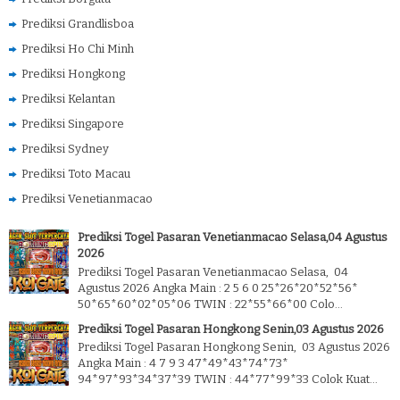
Prediksi Grandlisboa
Prediksi Ho Chi Minh
Prediksi Hongkong
Prediksi Kelantan
Prediksi Singapore
Prediksi Sydney
Prediksi Toto Macau
Prediksi Venetianmacao
Prediksi Togel Pasaran Venetianmacao Selasa,04 Agustus
2026
Prediksi Togel Pasaran Venetianmacao Selasa, 04
Agustus 2026 Angka Main : 2 5 6 0 25*26*20*52*56*
50*65*60*02*05*06 TWIN : 22*55*66*00 Colo...
Prediksi Togel Pasaran Hongkong Senin,03 Agustus 2026
Prediksi Togel Pasaran Hongkong Senin, 03 Agustus 2026
Angka Main : 4 7 9 3 47*49*43*74*73*
94*97*93*34*37*39 TWIN : 44*77*99*33 Colok Kuat...