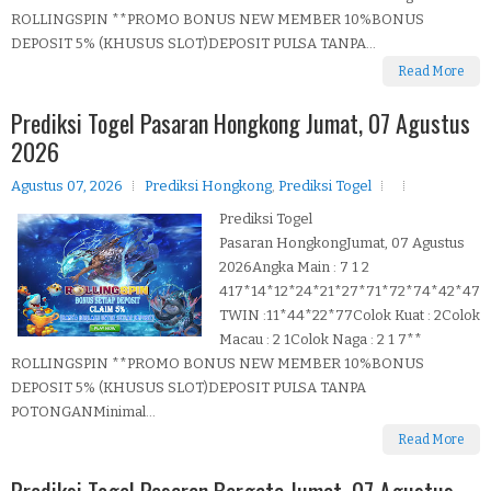
ROLLINGSPIN **PROMO BONUS NEW MEMBER 10%BONUS
DEPOSIT 5% (KHUSUS SLOT)DEPOSIT PULSA TANPA...
Read More
Prediksi Togel Pasaran Hongkong Jumat, 07 Agustus
2026
Agustus 07, 2026
Prediksi Hongkong
,
Prediksi Togel
Prediksi Togel
Pasaran HongkongJumat, 07 Agustus
2026Angka Main : 7 1 2
417*14*12*24*21*27*71*72*74*42*47
TWIN :11*44*22*77Colok Kuat : 2Colok
Macau : 2 1Colok Naga : 2 1 7**
ROLLINGSPIN **PROMO BONUS NEW MEMBER 10%BONUS
DEPOSIT 5% (KHUSUS SLOT)DEPOSIT PULSA TANPA
POTONGANMinimal...
Read More