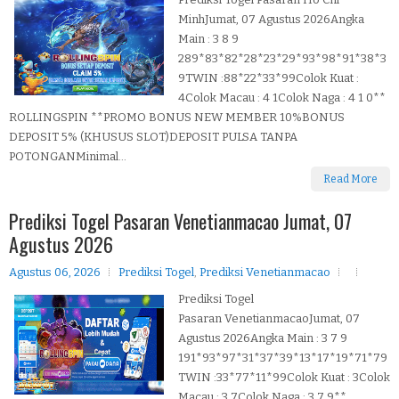
MinhJumat, 07 Agustus 2026Angka
Main : 3 8 9
289*83*82*28*23*29*93*98*91*38*3
9TWIN :88*22*33*99Colok Kuat :
4Colok Macau : 4 1Colok Naga : 4 1 0**
ROLLINGSPIN **PROMO BONUS NEW MEMBER 10%BONUS
DEPOSIT 5% (KHUSUS SLOT)DEPOSIT PULSA TANPA
POTONGANMinimal...
Read More
Prediksi Togel Pasaran Venetianmacao Jumat, 07
Agustus 2026
Agustus 06, 2026
Prediksi Togel
,
Prediksi Venetianmacao
Prediksi Togel
Pasaran VenetianmacaoJumat, 07
Agustus 2026Angka Main : 3 7 9
191*93*97*31*37*39*13*17*19*71*79
TWIN :33*77*11*99Colok Kuat : 3Colok
Macau : 3 7Colok Naga : 3 7 9**