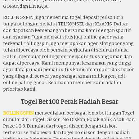
GOPAY, dan LINKAJA.
ROLLINGSPIN juga menerima
togel deposit pulsa 10rb
tanpa potongan
melalui TELKOMSEL dan XL/AXIS. Daftar
dan dapatkan kemenangan bersama kami dengan sportif
dan nyaman. Juga menjadi situs judi online gacor yang
terkenal, rollingspin juga merupakan agen slot gacor yang
telah dipercaya oleh pemain perjudian di seluruh dunia.
Hal ini membuat rollingspin menjadi situs yang aman dan
dapat dipercaya. Kami mempunyai keamanan yang tinggi
agar data pribadi pemain situs kami aman dan tidak bocor
yang dijaga di server yang sangat aman milik agen
judi
online
paling gacor. Keamanan member kami adalah
prioritas kami.
Togel Bet 100 Perak Hadiah Besar
ROLLINGSPIN
menyediakan berbagai jenis bettingan Togel
dimulai dari Togel Diskon, No Diskon, Bolak Balik Acak, dan
Prize 1 2 3. Dimulai dari togel diskon dengan diskon
terbesar se Indonesia dan togel no diskon dengan hadiah