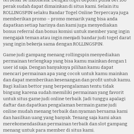
terbesar se Indonesia. Dengan
togel deposit pulsa bet 100
perak
sudah dapat dimainkan di situs kami. Selain itu
ROLLINGSPIN selaku Bandar Togel Online Terpercaya juga
memberikan promo – promo menarik yang bisa anda
dapatkan setiap harinya dan kami juga menyediakan
bonus referral dan bonus komisi untuk member yang ingin
mengajak teman atau ingin menjadi bandar judi togel darat
yang ingin bekerja sama dengan ROLLINGSPIN.
Game judi gampang menang
rollingspin
menyediakan
permainan terlengkap yang bisa kamu mainkan dengan 1
user id saja. Dengan banyaknya pilihan kamu dapat
mencari permainan apa yang cocok untuk kamu mainkan
dan dapat memberikan kesenangan dan profit untuk kamu.
Bagi kalian bettor yang berpengalaman tentu tidak
bingung karena sudah memiliki permainan yang favorit
untuk situs
game judi online terbaik
. Jadi tunggu apalagi
daftar dan dapatkan pengalaman bermain game
judi
online mudah menang
terbaik dan nyaman bersama kami
dan hasilkan uang yang banyak. Tenang saja kami akan
merekomendasikan permainan terbaik dan
slot gampang
menang
untuk para member di situs kami.