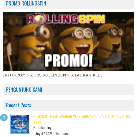
PROMO ROLLINGSPIN
INFO PROMO SITUS ROLLINGSPIN SILAHKAN KLIK
PENGUNJUNG KAMI
Recent Posts
PREDIKSI TOGEL PASARAN VENETIANMACAO SABTU, 08 AGUSTUS
2026
Prediksi Togel...
Aug 07 2026 |
Read more