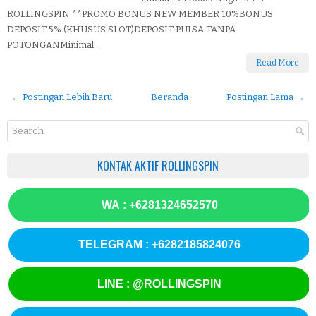
ROLLINGSPIN **PROMO BONUS NEW MEMBER 10%BONUS
DEPOSIT 5% (KHUSUS SLOT)DEPOSIT PULSA TANPA
POTONGANMinimal...
Read More
← Postingan Lebih Baru
Beranda
Postingan Lama →
KONTAK AKTIF ROLLINGSPIN
WA : +6281324652570
TELEGRAM : +6282185824076
LINE : @ROLLINGSPIN