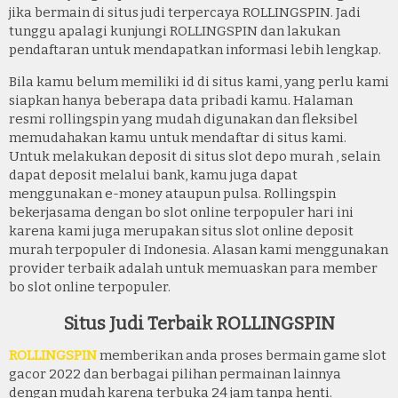
jika bermain di situs judi terpercaya ROLLINGSPIN. Jadi
tunggu apalagi kunjungi ROLLINGSPIN dan lakukan
pendaftaran untuk mendapatkan informasi lebih lengkap.
Bila kamu belum memiliki id di situs kami, yang perlu kami
siapkan hanya beberapa data pribadi kamu. Halaman
resmi rollingspin yang mudah digunakan dan fleksibel
memudahakan kamu untuk mendaftar di situs kami.
Untuk melakukan deposit di
situs slot depo murah
, selain
dapat deposit melalui bank, kamu juga dapat
menggunakan e-money ataupun pulsa. Rollingspin
bekerjasama dengan bo slot online terpopuler hari ini
karena kami juga merupakan situs slot online deposit
murah terpopuler di Indonesia. Alasan kami menggunakan
provider terbaik adalah untuk memuaskan para member
bo slot online terpopuler
.
Situs Judi Terbaik ROLLINGSPIN
ROLLINGSPIN
memberikan anda proses bermain game
slot
gacor 2022
dan berbagai pilihan permainan lainnya
dengan mudah karena terbuka 24 jam tanpa henti.