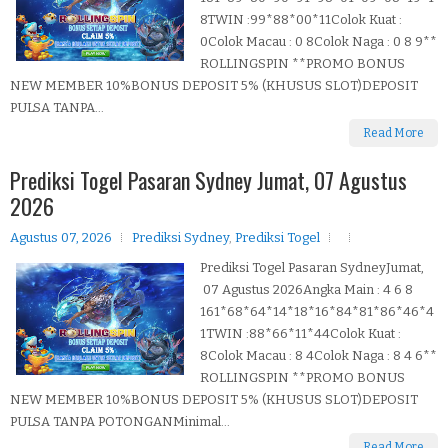
8TWIN :99*88*00*11Colok Kuat :
0Colok Macau : 0 8Colok Naga : 0 8 9**
ROLLINGSPIN **PROMO BONUS
NEW MEMBER 10%BONUS DEPOSIT 5% (KHUSUS SLOT)DEPOSIT
PULSA TANPA...
Read More
Prediksi Togel Pasaran Sydney Jumat, 07 Agustus
2026
Agustus 07, 2026
Prediksi Sydney
,
Prediksi Togel
Prediksi Togel Pasaran SydneyJumat,
07 Agustus 2026Angka Main : 4 6 8
161*68*64*14*18*16*84*81*86*46*4
1TWIN :88*66*11*44Colok Kuat :
8Colok Macau : 8 4Colok Naga : 8 4 6**
ROLLINGSPIN **PROMO BONUS
NEW MEMBER 10%BONUS DEPOSIT 5% (KHUSUS SLOT)DEPOSIT
PULSA TANPA POTONGANMinimal...
Read More