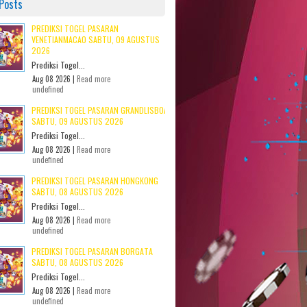
Posts
PREDIKSI TOGEL PASARAN
VENETIANMACAO SABTU, 09 AGUSTUS
2026
Prediksi Togel...
Aug 08 2026 |
Read more
undefined
PREDIKSI TOGEL PASARAN GRANDLISBOA
SABTU, 09 AGUSTUS 2026
Prediksi Togel...
Aug 08 2026 |
Read more
undefined
PREDIKSI TOGEL PASARAN HONGKONG
SABTU, 08 AGUSTUS 2026
Prediksi Togel...
Aug 08 2026 |
Read more
undefined
PREDIKSI TOGEL PASARAN BORGATA
SABTU, 08 AGUSTUS 2026
Prediksi Togel...
Aug 08 2026 |
Read more
undefined