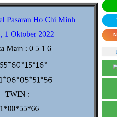
gel Pasaran Ho Chi Minh
 , 1 Oktober 2022
I
a Main : 0 5 1 6
65*60*15*16*
1*06*05*51*56
TWIN :
1*00*55*66