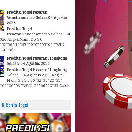
Prediksi Togel Pasaran
Venetianmacao Selasa,04 Agustus
2026
Prediksi Togel
Pasaran Venetianmacao Selasa, 04
026 Angka Main : 2 5 6 0
*52*56* 50*65*60*02*05*06 TWIN :
00 Colo...
Prediksi Togel Pasaran Hongkong
Selasa, 04 Agustus 2026
Prediksi Togel Pasaran Hongkong
Selasa, 04 Agustus 2026 Angka
Main : 2 0 3 6 30*32*36*20*23*
*60*06*03 TWIN : 22*66*00*33 Colok
i & Berita Togel