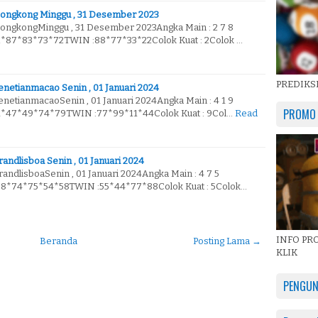
 Hongkong Minggu , 31 Desember 2023
HongkongMinggu , 31 Desember 2023Angka Main : 2 7 8
*87*83*73*72TWIN :88*77*33*22Colok Kuat : 2Colok …
PREDIKS
enetianmacao Senin , 01 Januari 2024
enetianmacaoSenin , 01 Januari 2024Angka Main : 4 1 9
PROMO 
*47*49*74*79TWIN :77*99*11*44Colok Kuat : 9Col…
Read
randlisboa Senin , 01 Januari 2024
randlisboaSenin , 01 Januari 2024Angka Main : 4 7 5
*74*75*54*58TWIN :55*44*77*88Colok Kuat : 5Colok…
INFO PR
Beranda
Posting Lama →
KLIK
PENGUN