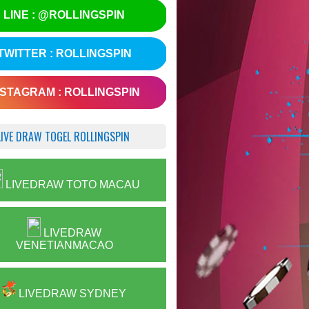
LINE : @ROLLINGSPIN
TWITTER : ROLLINGSPIN
NSTAGRAM : ROLLINGSPIN
LIVE DRAW TOGEL ROLLINGSPIN
LIVEDRAW TOTO MACAU
LIVEDRAW
VENETIANMACAO
LIVEDRAW SYDNEY