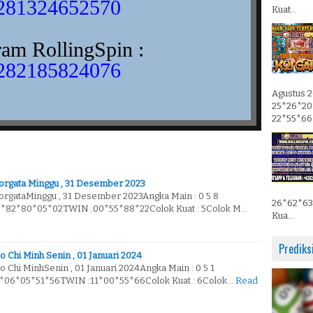
281324652570
Kuat...
ram RollingSpin :
282185824076
Agustus 2
25*26*20
22*55*66*
Borgata Minggu , 31 Desember 2023
BorgataMinggu , 31 Desember 2023Angka Main : 0 5 8
26*62*63
*82*80*05*02TWIN :00*55*88*22Colok Kuat : 5Colok M…
Kua...
Prediks
o Chi Minh Senin , 01 Januari 2024
o Chi MinhSenin , 01 Januari 2024Angka Main : 0 5 1
*06*05*51*56TWIN :11*00*55*66Colok Kuat : 6Colok…
Read