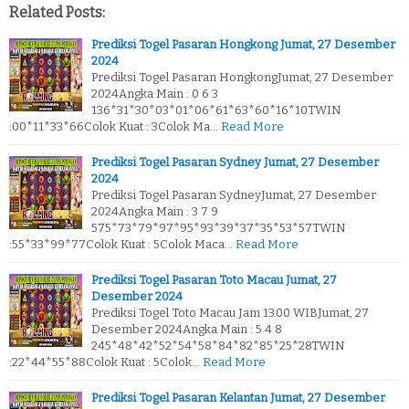
Related Posts:
Prediksi Togel Pasaran Hongkong Jumat, 27 Desember
2024
Prediksi Togel Pasaran HongkongJumat, 27 Desember
2024Angka Main : 0 6 3
136*31*30*03*01*06*61*63*60*16*10TWIN
:00*11*33*66Colok Kuat : 3Colok Ma…
Read More
Prediksi Togel Pasaran Sydney Jumat, 27 Desember
2024
Prediksi Togel Pasaran SydneyJumat, 27 Desember
2024Angka Main : 3 7 9
575*73*79*97*95*93*39*37*35*53*57TWIN
:55*33*99*77Colok Kuat : 5Colok Maca…
Read More
Prediksi Togel Pasaran Toto Macau Jumat, 27
Desember 2024
Prediksi Togel Toto Macau Jam 13.00 WIBJumat, 27
Desember 2024Angka Main : 5 4 8
245*48*42*52*54*58*84*82*85*25*28TWIN
:22*44*55*88Colok Kuat : 5Colok…
Read More
Prediksi Togel Pasaran Kelantan Jumat, 27 Desember