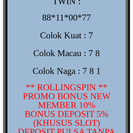
TWIN :
88*11*00*77
Colok Kuat : 7
Colok Macau : 7 8
Colok Naga : 7 8 1
** ROLLINGSPIN **
PROMO BONUS NEW
MEMBER 10%
BONUS DEPOSIT 5%
(KHUSUS SLOT)
DEPOSIT PULSA TANPA