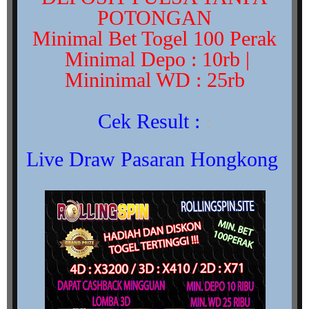
POTONGAN
Minimal Bet Togel 100 Perak
Minimal Depo : 10rb |
Mininimal WD : 25rb
Cek Result :
:
Live Draw Pasaran Hongkong