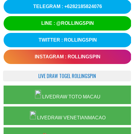
TELEGRAM : +6282185824076
LINE : @ROLLINGSPIN
TWITTER : ROLLINGSPIN
INSTAGRAM : ROLLINGSPIN
LIVE DRAW TOGEL ROLLINGSPIN
LIVEDRAW TOTO MACAU
LIVEDRAW VENETIANMACAO