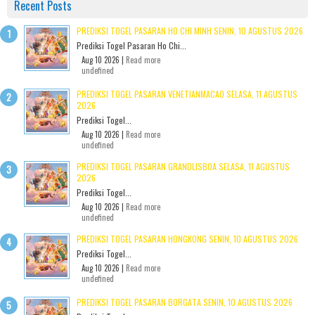
Recent Posts
PREDIKSI TOGEL PASARAN HO CHI MINH SENIN, 10 AGUSTUS 2026
Prediksi Togel Pasaran Ho Chi...
Aug 10 2026 |
Read more
undefined
PREDIKSI TOGEL PASARAN VENETIANMACAO SELASA, 11 AGUSTUS
2026
Prediksi Togel...
Aug 10 2026 |
Read more
undefined
PREDIKSI TOGEL PASARAN GRANDLISBOA SELASA, 11 AGUSTUS
2026
Prediksi Togel...
Aug 10 2026 |
Read more
undefined
PREDIKSI TOGEL PASARAN HONGKONG SENIN, 10 AGUSTUS 2026
Prediksi Togel...
Aug 10 2026 |
Read more
undefined
PREDIKSI TOGEL PASARAN BORGATA SENIN, 10 AGUSTUS 2026