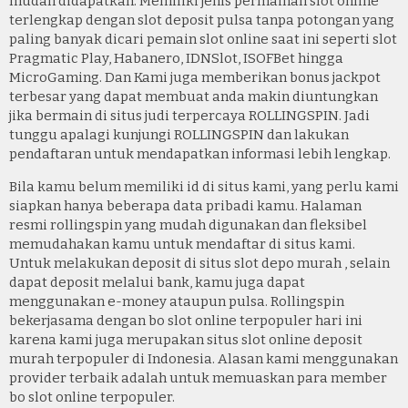
mudah didapatkan. Memiliki jenis permainan slot online
terlengkap dengan slot
deposit pulsa tanpa potongan
yang
paling banyak dicari pemain slot online saat ini seperti slot
Pragmatic Play, Habanero, IDNSlot, ISOFBet hingga
MicroGaming. Dan Kami juga memberikan bonus jackpot
terbesar yang dapat membuat anda makin diuntungkan
jika bermain di situs judi terpercaya ROLLINGSPIN. Jadi
tunggu apalagi kunjungi ROLLINGSPIN dan lakukan
pendaftaran untuk mendapatkan informasi lebih lengkap.
Bila kamu belum memiliki id di situs kami, yang perlu kami
siapkan hanya beberapa data pribadi kamu. Halaman
resmi rollingspin yang mudah digunakan dan fleksibel
memudahakan kamu untuk mendaftar di situs kami.
Untuk melakukan deposit di
situs slot depo murah
, selain
dapat deposit melalui bank, kamu juga dapat
menggunakan e-money ataupun pulsa. Rollingspin
bekerjasama dengan bo slot online terpopuler hari ini
karena kami juga merupakan situs slot online deposit
murah terpopuler di Indonesia. Alasan kami menggunakan
provider terbaik adalah untuk memuaskan para member
bo slot online terpopuler
.