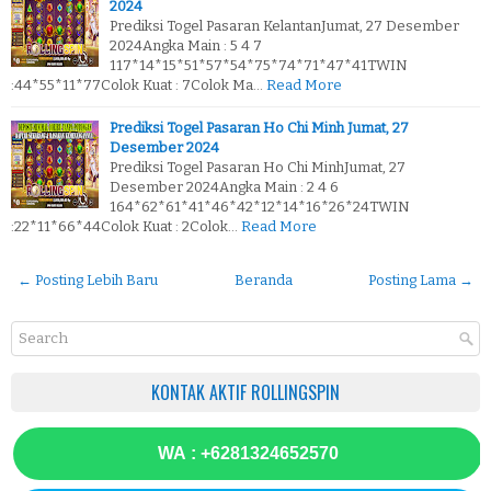
2024
Prediksi Togel Pasaran KelantanJumat, 27 Desember
2024Angka Main : 5 4 7
117*14*15*51*57*54*75*74*71*47*41TWIN
:44*55*11*77Colok Kuat : 7Colok Ma…
Read More
Prediksi Togel Pasaran Ho Chi Minh Jumat, 27
Desember 2024
Prediksi Togel Pasaran Ho Chi MinhJumat, 27
Desember 2024Angka Main : 2 4 6
164*62*61*41*46*42*12*14*16*26*24TWIN
:22*11*66*44Colok Kuat : 2Colok…
Read More
← Posting Lebih Baru
Beranda
Posting Lama →
KONTAK AKTIF ROLLINGSPIN
WA : +6281324652570