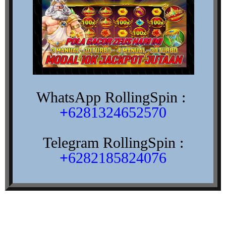
WhatsApp RollingSpin :
+
6281324652570
Telegram RollingSpin :
+
6282185824076