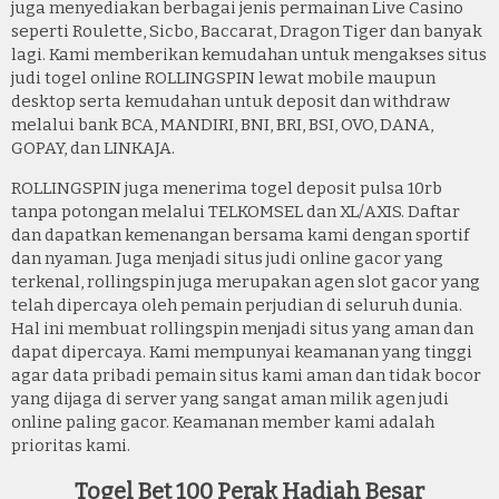
juga menyediakan berbagai jenis permainan Live Casino
seperti Roulette, Sicbo, Baccarat, Dragon Tiger dan banyak
lagi. Kami memberikan kemudahan untuk mengakses situs
judi togel online ROLLINGSPIN lewat mobile maupun
desktop serta kemudahan untuk deposit dan withdraw
melalui bank BCA, MANDIRI, BNI, BRI, BSI, OVO, DANA,
GOPAY, dan LINKAJA.
ROLLINGSPIN juga menerima
togel deposit pulsa 10rb
tanpa potongan
melalui TELKOMSEL dan XL/AXIS. Daftar
dan dapatkan kemenangan bersama kami dengan sportif
dan nyaman. Juga menjadi situs judi online gacor yang
terkenal, rollingspin juga merupakan agen slot gacor yang
telah dipercaya oleh pemain perjudian di seluruh dunia.
Hal ini membuat rollingspin menjadi situs yang aman dan
dapat dipercaya. Kami mempunyai keamanan yang tinggi
agar data pribadi pemain situs kami aman dan tidak bocor
yang dijaga di server yang sangat aman milik agen
judi
online
paling gacor. Keamanan member kami adalah
prioritas kami.
Togel Bet 100 Perak Hadiah Besar