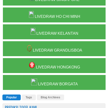
LIVEDRAW HO CHI MINH
LIVEDRAW KELANTAN
LIVEDRAW GRANDLISBOA
LIVEDRAW HONGKONG
LIVEDRAW BORGATA
Popular
Tags
Blog Archives
PREDIKSI TOGEL KAMI