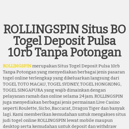
ROLLINGSPIN Situs BO
Togel Deposit Pulsa
10rb Tanpa Potongan
ROLLINGSPIN
merupakan Situs Togel Deposit Pulsa 10rb
Tanpa Potongan yang menyediakan berbagai jenis pasaran
togel online
terlengkap yang dikeluarkan langsung dari
TOGEL TOTO MACAU, TOGEL SYDNEY, TOGEL HONGKONG,
TOGEL SINGAPURA yang wajib dimainkan dengan
pelayanan ramah dan online selama 24 jam. ROLLINGSPIN
juga menyediakan berbagai jenis permainan Live Casino
seperti Roulette, Sicbo, Baccarat, Dragon Tiger dan banyak
lagi. Kami memberikan kemudahan untuk mengakses situs
judi togel online ROLLINGSPIN lewat mobile maupun
desktop serta kemudahan untuk deposit dan withdraw