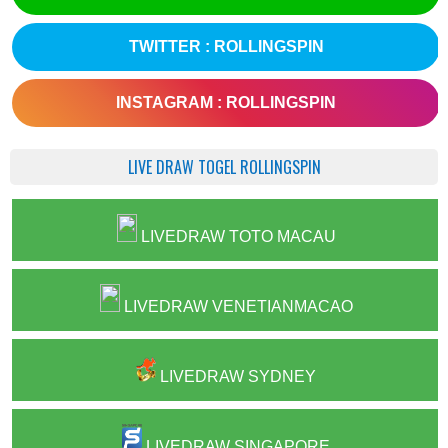
TWITTER : ROLLINGSPIN
INSTAGRAM : ROLLINGSPIN
LIVE DRAW TOGEL ROLLINGSPIN
LIVEDRAW TOTO MACAU
LIVEDRAW VENETIANMACAO
LIVEDRAW SYDNEY
LIVEDRAW SINGAPORE