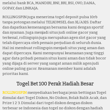
melalui bank BCA, MANDIRI, BNI, BRI, BSI, OVO, DANA,
GOPAY, dan LINKAJA.
ROLLINGSPIN juga menerima
togel deposit pulsa 10rb
tanpa potongan
melalui TELKOMSEL dan XL/AXIS. Daftar
dan dapatkan kemenangan bersama kami dengan sportif
dan nyaman. Juga menjadi situs judi online gacor yang
terkenal, rollingspin juga merupakan agen slot gacor yang
telah dipercaya oleh pemain perjudian di seluruh dunia.
Hal ini membuat rollingspin menjadi situs yang aman dan
dapat dipercaya. Kami mempunyai keamanan yang tinggi
agar data pribadi pemain situs kami aman dan tidak bocor
yang dijaga di server yang sangat aman milik agen
judi
online
paling gacor. Keamanan member kami adalah
prioritas kami.
Togel Bet 100 Perak Hadiah Besar
ROLLINGSPIN
menyediakan berbagai jenis bettingan Togel
dimulai dari Togel Diskon, No Diskon, Bolak Balik Acak, dan
Prize 1 2 3. Dimulai dari togel diskon dengan diskon
terbesar se Indonesia dan togel no diskon dengan hadiah