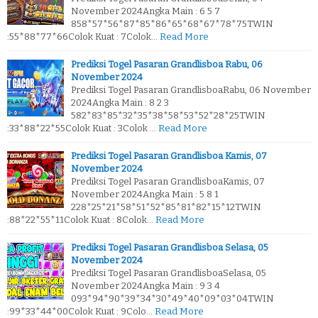
November 2024Angka Main : 6 5 7
858*57*56*87*85*86*65*68*67*78*75TWIN
:55*88*77*66Colok Kuat : 7Colok…
Read More
Prediksi Togel Pasaran Grandlisboa Rabu, 06
November 2024
Prediksi Togel Pasaran GrandlisboaRabu, 06 November
2024Angka Main : 8 2 3
582*83*85*32*35*38*58*53*52*28*25TWIN
:33*88*22*55Colok Kuat : 3Colok …
Read More
Prediksi Togel Pasaran Grandlisboa Kamis, 07
November 2024
Prediksi Togel Pasaran GrandlisboaKamis, 07
November 2024Angka Main : 5 8 1
228*25*21*58*51*52*85*81*82*15*12TWIN
:88*22*55*11Colok Kuat : 8Colok…
Read More
Prediksi Togel Pasaran Grandlisboa Selasa, 05
November 2024
Prediksi Togel Pasaran GrandlisboaSelasa, 05
November 2024Angka Main : 9 3 4
093*94*90*39*34*30*49*40*09*03*04TWIN
:99*33*44*00Colok Kuat : 9Colo…
Read More