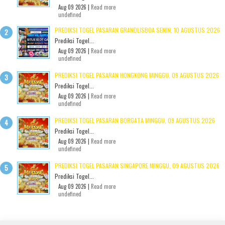
Aug 09 2026 |
Read more
undefined
PREDIKSI TOGEL PASARAN GRANDLISBOA SENIN, 10 AGUSTUS 2026
Prediksi Togel...
Aug 09 2026 |
Read more
undefined
PREDIKSI TOGEL PASARAN HONGKONG MINGGU, 09 AGUSTUS 2026
Prediksi Togel...
Aug 09 2026 |
Read more
undefined
PREDIKSI TOGEL PASARAN BORGATA MINGGU, 09 AGUSTUS 2026
Prediksi Togel...
Aug 09 2026 |
Read more
undefined
PREDIKSI TOGEL PASARAN SINGAPORE MINGGU, 09 AGUSTUS 2026
Prediksi Togel...
Aug 09 2026 |
Read more
undefined