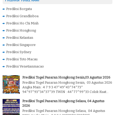
Prediksi Borgata
Prediksi Grandlisboa
Prediksi Ho Chi Minh
Prediksi Hongkong
Prediksi Kelantan
Prediksi Singapore
Prediksi Sydney
Prediksi Toto Macau
Prediksi Venetianmacao
Prediksi Togel Pasaran Hongkong Senin,03 Agustus 2026
Prediksi Togel Pasaran Hongkong Senin, 03 Agustus 2026
Angka Main : 4 7 9 3 47*49*43*74*73*
94*97*93*34*37*39 TWIN : 44*77*99*33 Colok Kuat...
Prediksi Togel Pasaran Hongkong Selasa, 04 Agustus
2026
Prediksi Togel Pasaran Hongkong Selasa, 04 Agustus