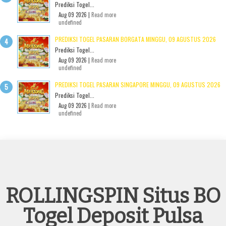
Prediksi Togel...
Aug 09 2026 |
Read more
undefined
PREDIKSI TOGEL PASARAN BORGATA MINGGU, 09 AGUSTUS 2026
Prediksi Togel...
Aug 09 2026 |
Read more
undefined
PREDIKSI TOGEL PASARAN SINGAPORE MINGGU, 09 AGUSTUS 2026
Prediksi Togel...
Aug 09 2026 |
Read more
undefined
ROLLINGSPIN Situs BO
Togel Deposit Pulsa