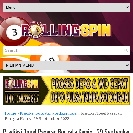
Home
»
Prediksi Borgata
,
Prediksi Togel
» Prediksi Togel Pasaran
Borgata Kamis , 29 September 2022
Prediksi Togel Pasaran Borgata Kamis , 29 September