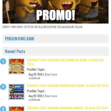
INFO PROMO SITUS ROLLINGSPIN SILAHKAN KLIK
PENGUNJUNG KAMI
Recent Posts
PREDIKSI TOGEL PASARAN VENETIANMACAO SENIN, 10 AGUSTUS
2026
Prediksi Togel...
Aug 09 2026 |
Read more
undefined
PREDIKSI TOGEL PASARAN GRANDLISBOA SENIN, 10 AGUSTUS 2026
Prediksi Togel...
Aug 09 2026 |
Read more
undefined
PREDIKSI TOGEL PASARAN HONGKONG MINGGU, 09 AGUSTUS 2026