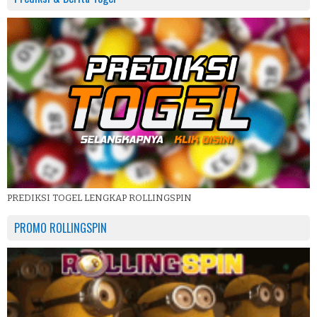
PREDIKSI TOGEL LENGKAP ROLLINGSPIN
PROMO ROLLINGSPIN