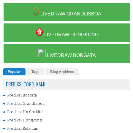
LIVEDRAW GRANDLISBOA
LIVEDRAW HONGKONG
LIVEDRAW BORGATA
Popular
Tags
Blog Archives
PREDIKSI TOGEL KAMI
Prediksi Borgata
Prediksi Grandlisboa
Prediksi Ho Chi Minh
Prediksi Hongkong
Prediksi Kelantan