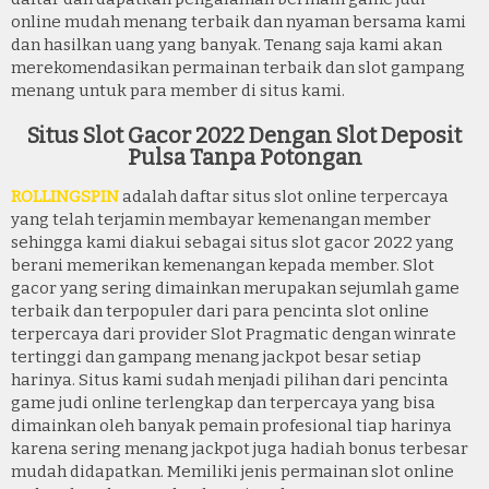
online mudah menang
terbaik dan nyaman bersama kami
dan hasilkan uang yang banyak. Tenang saja kami akan
merekomendasikan permainan terbaik dan
slot gampang
menang
untuk para member di situs kami.
Situs Slot Gacor 2022 Dengan Slot Deposit
Pulsa Tanpa Potongan
ROLLINGSPIN
adalah
daftar situs slot online terpercaya
yang telah terjamin membayar kemenangan member
sehingga kami diakui sebagai
situs slot gacor 2022
yang
berani memerikan kemenangan kepada member. Slot
gacor yang sering dimainkan merupakan sejumlah game
terbaik dan terpopuler dari para pencinta slot online
terpercaya dari provider Slot Pragmatic dengan winrate
tertinggi dan gampang menang jackpot besar setiap
harinya. Situs kami sudah menjadi pilihan dari pencinta
game judi online terlengkap dan terpercaya yang bisa
dimainkan oleh banyak pemain profesional tiap harinya
karena sering menang jackpot juga hadiah bonus terbesar
mudah didapatkan. Memiliki jenis permainan slot online