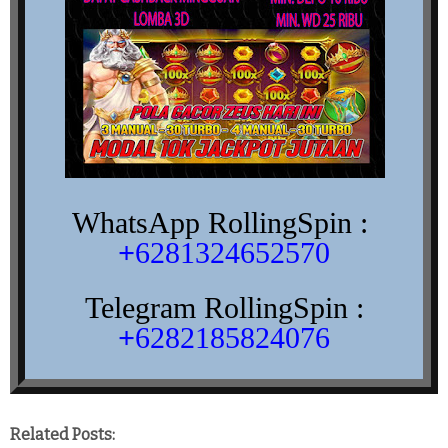
WhatsApp RollingSpin :
+
6281324652570
Telegram RollingSpin :
+
6282185824076
Related Posts: