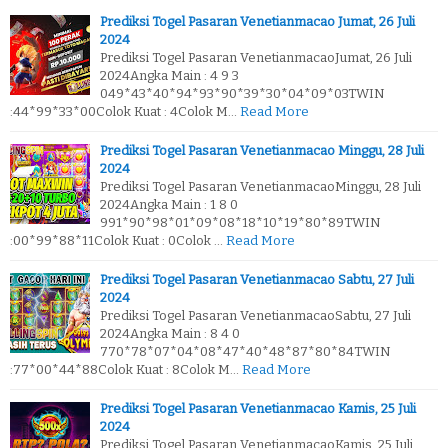
Prediksi Togel Pasaran Venetianmacao Jumat, 26 Juli
2024
Prediksi Togel Pasaran VenetianmacaoJumat, 26 Juli
2024Angka Main : 4 9 3
049*43*40*94*93*90*39*30*04*09*03TWIN
:44*99*33*00Colok Kuat : 4Colok M…
Read More
Prediksi Togel Pasaran Venetianmacao Minggu, 28 Juli
2024
Prediksi Togel Pasaran VenetianmacaoMinggu, 28 Juli
2024Angka Main : 1 8 0
991*90*98*01*09*08*18*10*19*80*89TWIN
:00*99*88*11Colok Kuat : 0Colok …
Read More
Prediksi Togel Pasaran Venetianmacao Sabtu, 27 Juli
2024
Prediksi Togel Pasaran VenetianmacaoSabtu, 27 Juli
2024Angka Main : 8 4 0
770*78*07*04*08*47*40*48*87*80*84TWIN
:77*00*44*88Colok Kuat : 8Colok M…
Read More
Prediksi Togel Pasaran Venetianmacao Kamis, 25 Juli
2024
Prediksi Togel Pasaran VenetianmacaoKamis, 25 Juli