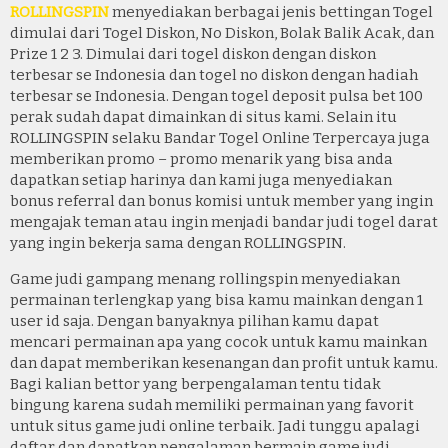
ROLLINGSPIN
menyediakan berbagai jenis bettingan Togel
dimulai dari Togel Diskon, No Diskon, Bolak Balik Acak, dan
Prize 1 2 3. Dimulai dari togel diskon dengan diskon
terbesar se Indonesia dan togel no diskon dengan hadiah
terbesar se Indonesia. Dengan
togel deposit pulsa bet 100
perak
sudah dapat dimainkan di situs kami. Selain itu
ROLLINGSPIN selaku Bandar Togel Online Terpercaya juga
memberikan promo – promo menarik yang bisa anda
dapatkan setiap harinya dan kami juga menyediakan
bonus referral dan bonus komisi untuk member yang ingin
mengajak teman atau ingin menjadi bandar judi togel darat
yang ingin bekerja sama dengan ROLLINGSPIN.
Game judi gampang menang
rollingspin
menyediakan
permainan terlengkap yang bisa kamu mainkan dengan 1
user id saja. Dengan banyaknya pilihan kamu dapat
mencari permainan apa yang cocok untuk kamu mainkan
dan dapat memberikan kesenangan dan profit untuk kamu.
Bagi kalian bettor yang berpengalaman tentu tidak
bingung karena sudah memiliki permainan yang favorit
untuk situs
game judi online terbaik
. Jadi tunggu apalagi
daftar dan dapatkan pengalaman bermain game
judi