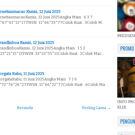
enetianmacao Kamis, 12 Juni 2025
enetianmacaoKamis, 12 Juni 2025Angka Main : 6 3 7
*67*61*13*17TWIN :11*66*33*77Colok Kuat : 3Colok M…
PREDIKS
randlisboa Kamis, 12 Juni 2025
PROMO 
randlisboaKamis, 12 Juni 2025Angka Main : 1 5 2
23*21*15*13TWIN :33*22*55*11Colok Kuat : 2Colok Mac…
orgata Rabu, 11 Juni 2025
orgataRabu, 11 Juni 2025Angka Main : 7 1 6
*72*76*26*27TWIN :11*66*22*77Colok Kuat : 6Colok Ma…
INFO PR
KLIK
Beranda
Posting Lama →
PENGUN