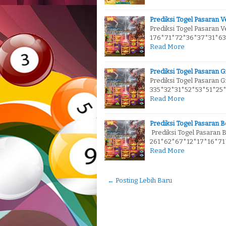
Prediksi Togel Pasaran V
Prediksi Togel Pasaran V
176*71*72*36*37*31*63
Read More
Prediksi Togel Pasaran G
Prediksi Togel Pasaran G
335*32*31*52*53*51*25*
Read More
Prediksi Togel Pasaran B
Prediksi Togel Pasaran B
261*62*67*12*17*16*71
Read More
← Posting Lebih Baru