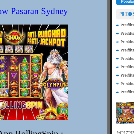
Popula
aw Pasaran Sydney
PREDIKS
Prediks
Prediks
Prediks
Predik
Prediks
Prediks
Predik
Prediks
Predik
pp RollingSpin :
94*97*93