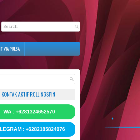
T VIA PULSA
KONTAK AKTIF ROLLINGSPIN
WA : +6281324652570
LEGRAM : +6282185824076