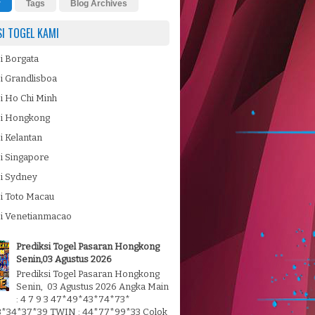
r
Tags
Blog Archives
I TOGEL KAMI
i Borgata
i Grandlisboa
i Ho Chi Minh
si Hongkong
i Kelantan
i Singapore
si Sydney
i Toto Macau
si Venetianmacao
Prediksi Togel Pasaran Hongkong
Senin,03 Agustus 2026
Prediksi Togel Pasaran Hongkong
Senin, 03 Agustus 2026 Angka Main
: 4 7 9 3 47*49*43*74*73*
*34*37*39 TWIN : 44*77*99*33 Colok