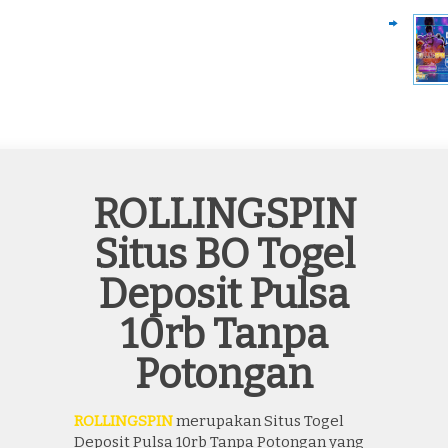
ROLLINGSPIN
Situs BO Togel
Deposit Pulsa
10rb Tanpa
Potongan
ROLLINGSPIN
merupakan Situs Togel
Deposit Pulsa 10rb Tanpa Potongan yang