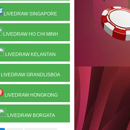
LIVEDRAW SINGAPORE
LIVEDRAW HO CHI MINH
LIVEDRAW KELANTAN
LIVEDRAW GRANDLISBOA
LIVEDRAW HONGKONG
LIVEDRAW BORGATA