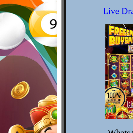
Live Dr
WhatsA