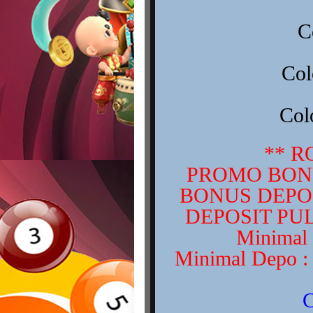
C
Col
Col
** R
PROMO BON
BONUS DEPOS
DEPOSIT PU
Minimal 
Minimal Depo : 
C