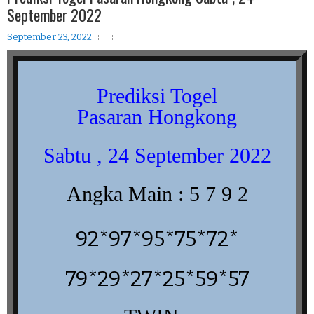
September 2022
September 23, 2022
Prediksi Togel
Pasaran Hongkong
Sabtu , 24 September 2022
Angka Main : 5 7 9 2
92*97*95*75*72*
79*29*27*25*59*57