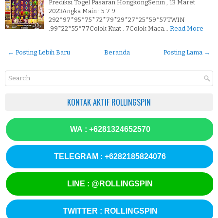
Prediksi Togel Pasaran HongkongSenin , 13 Maret
2023Angka Main : 5 7 9
292*97*95*75*72*79*29*27*25*59*57TWIN
:99*22*55*77Colok Kuat : 7Colok Maca…
Read More
← Posting Lebih Baru
Beranda
Posting Lama →
KONTAK AKTIF ROLLINGSPIN
WA : +6281324652570
TELEGRAM : +6282185824076
LINE : @ROLLINGSPIN
TWITTER : ROLLINGSPIN