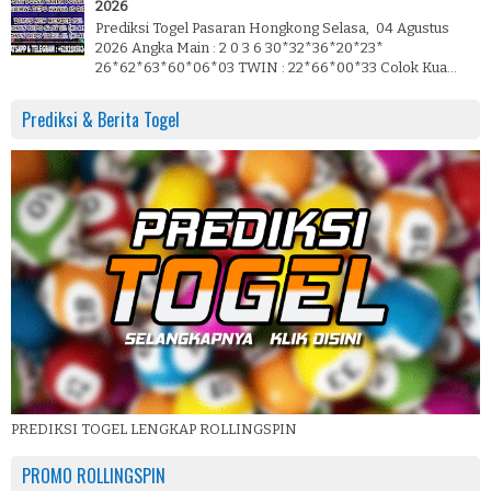
2026
Prediksi Togel Pasaran Hongkong Selasa, 04 Agustus
2026 Angka Main : 2 0 3 6 30*32*36*20*23*
26*62*63*60*06*03 TWIN : 22*66*00*33 Colok Kua...
Prediksi & Berita Togel
PREDIKSI TOGEL LENGKAP ROLLINGSPIN
PROMO ROLLINGSPIN