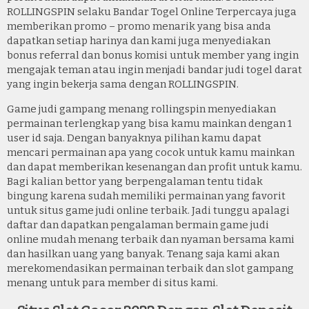
ROLLINGSPIN selaku Bandar Togel Online Terpercaya juga
memberikan promo – promo menarik yang bisa anda
dapatkan setiap harinya dan kami juga menyediakan
bonus referral dan bonus komisi untuk member yang ingin
mengajak teman atau ingin menjadi bandar judi togel darat
yang ingin bekerja sama dengan ROLLINGSPIN.
Game judi gampang menang
rollingspin
menyediakan
permainan terlengkap yang bisa kamu mainkan dengan 1
user id saja. Dengan banyaknya pilihan kamu dapat
mencari permainan apa yang cocok untuk kamu mainkan
dan dapat memberikan kesenangan dan profit untuk kamu.
Bagi kalian bettor yang berpengalaman tentu tidak
bingung karena sudah memiliki permainan yang favorit
untuk situs
game judi online terbaik
. Jadi tunggu apalagi
daftar dan dapatkan pengalaman bermain game
judi
online mudah menang
terbaik dan nyaman bersama kami
dan hasilkan uang yang banyak. Tenang saja kami akan
merekomendasikan permainan terbaik dan
slot gampang
menang
untuk para member di situs kami.