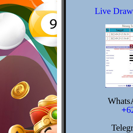
Live Draw
WhatsA
+
6
Teleg