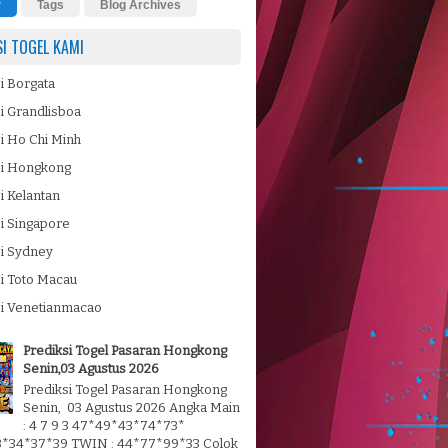
r
Tags
Blog Archives
I TOGEL KAMI
i Borgata
i Grandlisboa
i Ho Chi Minh
si Hongkong
i Kelantan
i Singapore
si Sydney
i Toto Macau
si Venetianmacao
Prediksi Togel Pasaran Hongkong
Senin,03 Agustus 2026
Prediksi Togel Pasaran Hongkong
Senin, 03 Agustus 2026 Angka Main
: 4 7 9 3 47*49*43*74*73*
*34*37*39 TWIN : 44*77*99*33 Colok