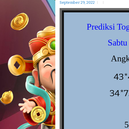
September 29, 2022
Prediksi To
Sabtu
Angk
43*
34*7
5