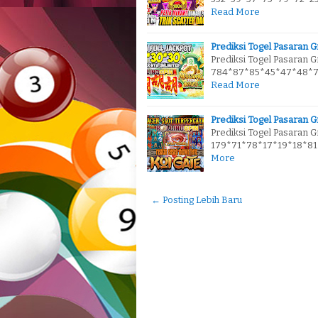
Read More
Prediksi Togel Pasaran G
Prediksi Togel Pasaran G
784*87*85*45*47*48*78
Read More
Prediksi Togel Pasaran G
Prediksi Togel Pasaran G
179*71*78*17*19*18*81
More
← Posting Lebih Baru