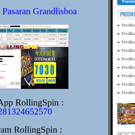
Popula
 Pasaran Grandlisboa
PREDIKS
Prediks
Prediks
Prediks
Predik
Prediks
Prediks
Predik
Prediks
Predik
pp RollingSpin :
281324652570
ram RollingSpin :
94*97*93