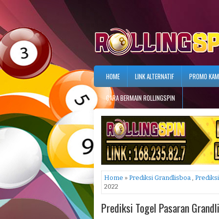
HOME
LINK ALTERNATIF
PROMO KAM
CARA BERMAIN ROLLINGSPIN
Home
»
Prediksi Grandlisboa
,
Prediksi
2022
Prediksi Togel Pasaran Grandl