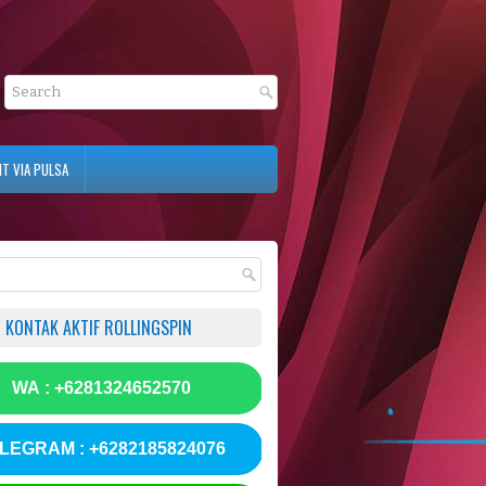
T VIA PULSA
KONTAK AKTIF ROLLINGSPIN
WA : +6281324652570
LEGRAM : +6282185824076