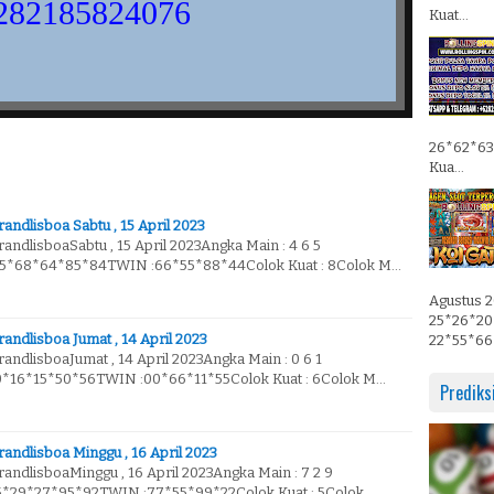
282185824076
Kuat...
26*62*63
Kua...
andlisboa Sabtu , 15 April 2023
randlisboaSabtu , 15 April 2023Angka Main : 4 6 5
*68*64*85*84TWIN :66*55*88*44Colok Kuat : 8Colok M…
Agustus 2
25*26*20
randlisboa Jumat , 14 April 2023
22*55*66*
randlisboaJumat , 14 April 2023Angka Main : 0 6 1
*16*15*50*56TWIN :00*66*11*55Colok Kuat : 6Colok M…
Prediks
randlisboa Minggu , 16 April 2023
randlisboaMinggu , 16 April 2023Angka Main : 7 2 9
*29*27*95*92TWIN :77*55*99*22Colok Kuat : 5Colok …