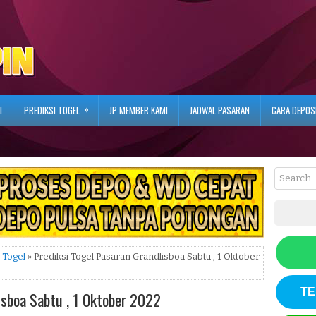
»
I
PREDIKSI TOGEL
JP MEMBER KAMI
JADWAL PASARAN
CARA DEPOSI
 Togel
» Prediksi Togel Pasaran Grandlisboa Sabtu , 1 Oktober
TE
isboa Sabtu , 1 Oktober 2022