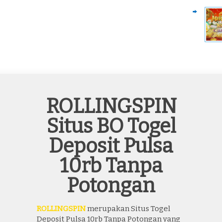
ROLLINGSPIN
Situs BO Togel
Deposit Pulsa
10rb Tanpa
Potongan
ROLLINGSPIN
merupakan Situs Togel
Deposit Pulsa 10rb Tanpa Potongan yang