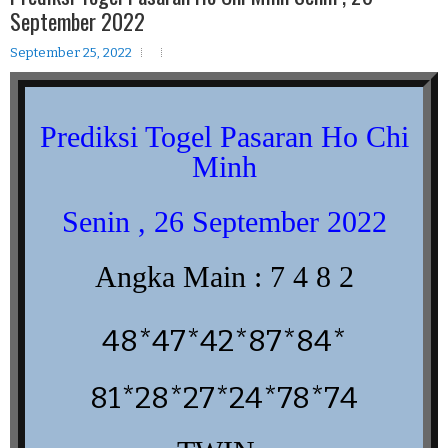
September 2022
September 25, 2022
Prediksi Togel Pasaran Ho Chi
Minh
Senin , 26 September 2022
Angka Main : 7 4 8 2
48*47*42*87*84*
81*28*27*24*78*74