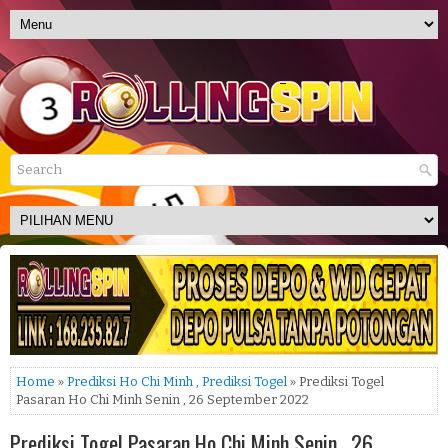
Home
»
Prediksi Ho Chi Minh
,
Prediksi Togel
» Prediksi Togel
Pasaran Ho Chi Minh Senin , 26 September 2022
Prediksi Togel Pasaran Ho Chi Minh Senin , 26