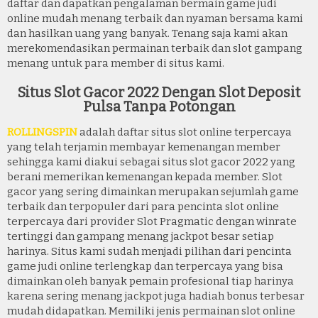
daftar dan dapatkan pengalaman bermain game
judi
online mudah menang
terbaik dan nyaman bersama kami
dan hasilkan uang yang banyak. Tenang saja kami akan
merekomendasikan permainan terbaik dan
slot gampang
menang
untuk para member di situs kami.
Situs Slot Gacor 2022 Dengan Slot Deposit
Pulsa Tanpa Potongan
ROLLINGSPIN
adalah
daftar situs slot online terpercaya
yang telah terjamin membayar kemenangan member
sehingga kami diakui sebagai
situs slot gacor 2022
yang
berani memerikan kemenangan kepada member. Slot
gacor yang sering dimainkan merupakan sejumlah game
terbaik dan terpopuler dari para pencinta slot online
terpercaya dari provider Slot Pragmatic dengan winrate
tertinggi dan gampang menang jackpot besar setiap
harinya. Situs kami sudah menjadi pilihan dari pencinta
game judi online terlengkap dan terpercaya yang bisa
dimainkan oleh banyak pemain profesional tiap harinya
karena sering menang jackpot juga hadiah bonus terbesar
mudah didapatkan. Memiliki jenis permainan slot online