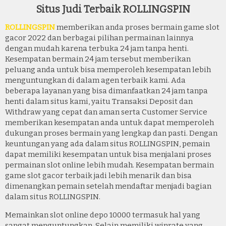
Situs Judi Terbaik ROLLINGSPIN
ROLLINGSPIN
memberikan anda proses bermain game
slot
gacor 2022
dan berbagai pilihan permainan lainnya
dengan mudah karena terbuka 24 jam tanpa henti.
Kesempatan bermain 24 jam tersebut memberikan
peluang anda untuk bisa memperoleh kesempatan lebih
menguntungkan di dalam agen terbaik kami. Ada
beberapa layanan yang bisa dimanfaatkan 24 jam tanpa
henti dalam situs kami, yaitu Transaksi Deposit dan
Withdraw yang cepat dan aman serta Customer Service
memberikan kesempatan anda untuk dapat memperoleh
dukungan proses bermain yang lengkap dan pasti. Dengan
keuntungan yang ada dalam situs ROLLINGSPIN, pemain
dapat memiliki kesempatan untuk bisa menjalani proses
permainan slot online lebih mudah. Kesempatan bermain
game slot gacor terbaik
jadi lebih menarik dan bisa
dimenangkan pemain setelah mendaftar menjadi bagian
dalam situs ROLLINGSPIN.
Memainkan slot online depo 10000 termasuk hal yang
sangat menguntungkan. Selain memiliki winrate yang