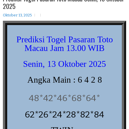
2025
Oktober 13, 2025
Prediksi Togel Pasaran Toto
Macau Jam 13.00 WIB
Senin, 13 Oktober 2025
Angka Main : 6 4 2 8
48*42*46*68*64*
62*26*24*28*82*84