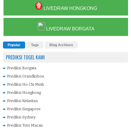
LIVEDRAW HONGKONG
LIVEDRAW BORGATA
Popular
Tags
Blog Archives
PREDIKSI TOGEL KAMI
Prediksi Borgata
Prediksi Grandlisboa
Prediksi Ho Chi Minh
Prediksi Hongkong
Prediksi Kelantan
Prediksi Singapore
Prediksi Sydney
Prediksi Toto Macau