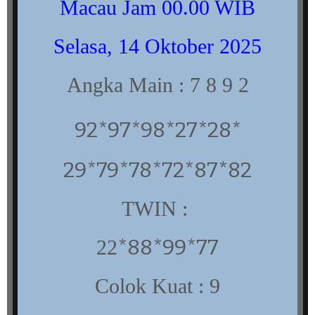
Macau Jam 00.00 WIB
Selasa, 14 Oktober 2025
Angka Main : 7 8 9 2
92*97*98*27*28*
29*79*78*72*87*82
TWIN
:
*88*99*77
22
Colok Kuat : 9