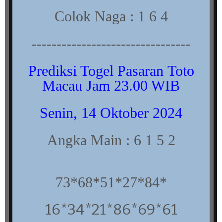
Colok Naga : 1 6 4
--------------------------------
Prediksi Togel Pasaran Toto
Macau Jam 23.00 WIB
Senin, 14 Oktober 2024
Angka Main : 6 1 5 2
73*68*51*27*84*
16*34*21*86*69*61