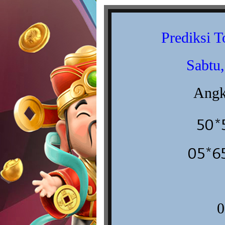
Prediksi T
Sabtu
Angk
50*
05*6
0