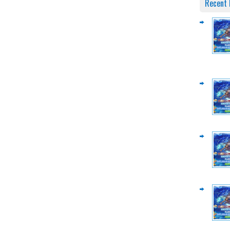
Recent 