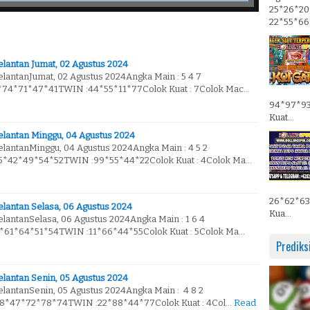
25*26*20
22*55*66*
elantan Jumat, 02 Agustus 2024
elantanJumat, 02 Agustus 2024Angka Main : 5 4 7
*74*71*47*41TWIN :44*55*11*77Colok Kuat : 7Colok Mac…
94*97*93
Kuat...
elantan Minggu, 04 Agustus 2024
elantanMinggu, 04 Agustus 2024Angka Main : 4 5 2
*42*49*54*52TWIN :99*55*44*22Colok Kuat : 4Colok Ma…
26*62*63
elantan Selasa, 06 Agustus 2024
Kua...
elantanSelasa, 06 Agustus 2024Angka Main : 1 6 4
*61*64*51*54TWIN :11*66*44*55Colok Kuat : 5Colok Ma…
Prediks
elantan Senin, 05 Agustus 2024
elantanSenin, 05 Agustus 2024Angka Main : 4 8 2
*47*72*78*74TWIN :22*88*44*77Colok Kuat : 4Col…
Read