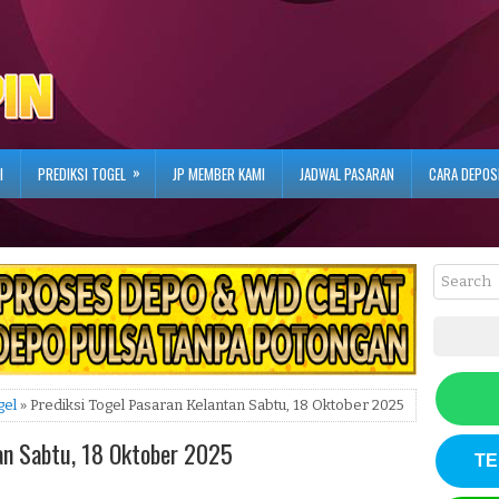
»
I
PREDIKSI TOGEL
JP MEMBER KAMI
JADWAL PASARAN
CARA DEPOSI
gel
» Prediksi Togel Pasaran Kelantan Sabtu, 18 Oktober 2025
tan Sabtu, 18 Oktober 2025
TE