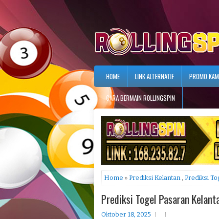
HOME
LINK ALTERNATIF
PROMO KAM
CARA BERMAIN ROLLINGSPIN
Home
»
Prediksi Kelantan
,
Prediksi To
Prediksi Togel Pasaran Kelan
Oktober 18, 2025