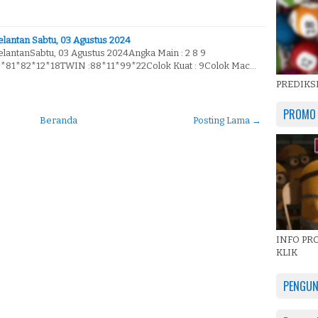
elantan Sabtu, 03 Agustus 2024
elantanSabtu, 03 Agustus 2024Angka Main : 2 8 9
*81*82*12*18TWIN :88*11*99*22Colok Kuat : 9Colok Mac…
PREDIKS
PROMO 
Beranda
Posting Lama →
INFO PR
KLIK
PENGUN