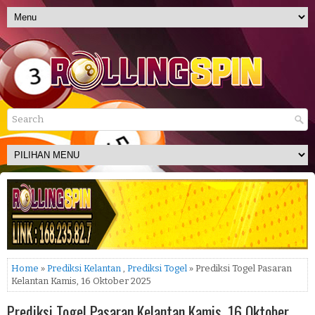
Home
»
Prediksi Kelantan
,
Prediksi Togel
» Prediksi Togel Pasaran
Kelantan Kamis, 16 Oktober 2025
Prediksi Togel Pasaran Kelantan Kamis, 16 Oktober