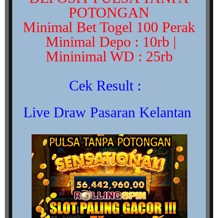
POTONGAN
Minimal Bet Togel 100 Perak
Minimal Depo : 10rb |
Mininimal WD : 25rb
Cek Result :
:
Live Draw Pasaran Kelantan