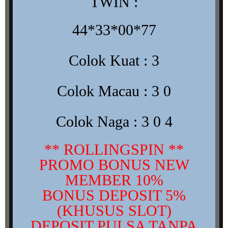
TWIN :
44*33*00*77
Colok Kuat : 3
Colok Macau : 3 0
Colok Naga : 3 0 4
** ROLLINGSPIN **
PROMO BONUS NEW
MEMBER 10%
BONUS DEPOSIT 5%
(KHUSUS SLOT)
DEPOSIT PULSA TANPA