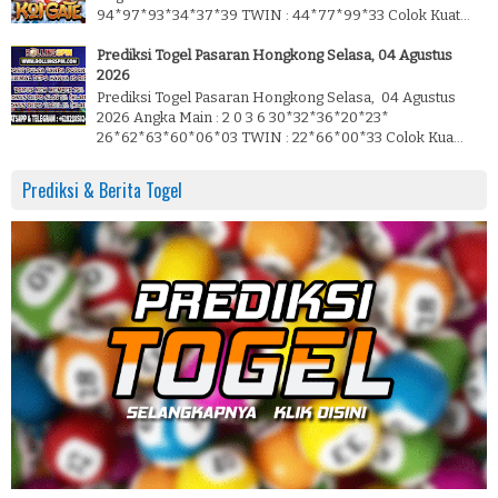
94*97*93*34*37*39 TWIN : 44*77*99*33 Colok Kuat...
Prediksi Togel Pasaran Hongkong Selasa, 04 Agustus
2026
Prediksi Togel Pasaran Hongkong Selasa, 04 Agustus
2026 Angka Main : 2 0 3 6 30*32*36*20*23*
26*62*63*60*06*03 TWIN : 22*66*00*33 Colok Kua...
Prediksi & Berita Togel