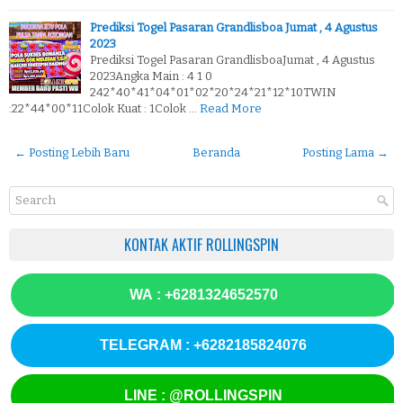
Prediksi Togel Pasaran Grandlisboa Jumat , 4 Agustus
2023
Prediksi Togel Pasaran GrandlisboaJumat , 4 Agustus
2023Angka Main : 4 1 0
242*40*41*04*01*02*20*24*21*12*10TWIN
:22*44*00*11Colok Kuat : 1Colok …
Read More
← Posting Lebih Baru
Beranda
Posting Lama →
KONTAK AKTIF ROLLINGSPIN
WA : +6281324652570
TELEGRAM : +6282185824076
LINE : @ROLLINGSPIN