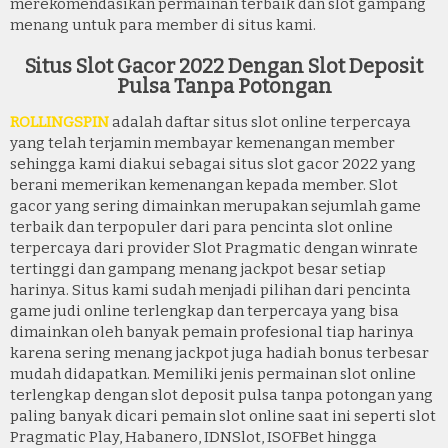
merekomendasikan permainan terbaik dan
slot gampang
menang
untuk para member di situs kami.
Situs Slot Gacor 2022 Dengan Slot Deposit
Pulsa Tanpa Potongan
ROLLINGSPIN
adalah
daftar situs slot online terpercaya
yang telah terjamin membayar kemenangan member
sehingga kami diakui sebagai
situs slot gacor 2022
yang
berani memerikan kemenangan kepada member. Slot
gacor yang sering dimainkan merupakan sejumlah game
terbaik dan terpopuler dari para pencinta slot online
terpercaya dari provider Slot Pragmatic dengan winrate
tertinggi dan gampang menang jackpot besar setiap
harinya. Situs kami sudah menjadi pilihan dari pencinta
game judi online terlengkap dan terpercaya yang bisa
dimainkan oleh banyak pemain profesional tiap harinya
karena sering menang jackpot juga hadiah bonus terbesar
mudah didapatkan. Memiliki jenis permainan slot online
terlengkap dengan slot
deposit pulsa tanpa potongan
yang
paling banyak dicari pemain slot online saat ini seperti slot
Pragmatic Play, Habanero, IDNSlot, ISOFBet hingga