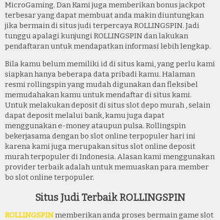
MicroGaming. Dan Kami juga memberikan bonus jackpot
terbesar yang dapat membuat anda makin diuntungkan
jika bermain di situs judi terpercaya ROLLINGSPIN. Jadi
tunggu apalagi kunjungi ROLLINGSPIN dan lakukan
pendaftaran untuk mendapatkan informasi lebih lengkap.
Bila kamu belum memiliki id di situs kami, yang perlu kami
siapkan hanya beberapa data pribadi kamu. Halaman
resmi rollingspin yang mudah digunakan dan fleksibel
memudahakan kamu untuk mendaftar di situs kami.
Untuk melakukan deposit di
situs slot depo murah
, selain
dapat deposit melalui bank, kamu juga dapat
menggunakan e-money ataupun pulsa. Rollingspin
bekerjasama dengan bo slot online terpopuler hari ini
karena kami juga merupakan situs slot online deposit
murah terpopuler di Indonesia. Alasan kami menggunakan
provider terbaik adalah untuk memuaskan para member
bo slot online terpopuler
.
Situs Judi Terbaik ROLLINGSPIN
ROLLINGSPIN
memberikan anda proses bermain game
slot