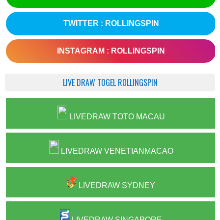
TWITTER : ROLLINGSPIN
INSTAGRAM : ROLLINGSPIN
LIVE DRAW TOGEL ROLLINGSPIN
LIVEDRAW TOTO MACAU
LIVEDRAW VENETIANMACAO
LIVEDRAW SYDNEY
LIVEDRAW SINGAPORE