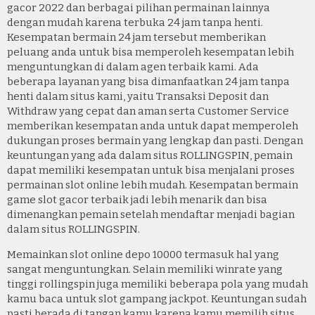
gacor 2022
dan berbagai pilihan permainan lainnya
dengan mudah karena terbuka 24 jam tanpa henti.
Kesempatan bermain 24 jam tersebut memberikan
peluang anda untuk bisa memperoleh kesempatan lebih
menguntungkan di dalam agen terbaik kami. Ada
beberapa layanan yang bisa dimanfaatkan 24 jam tanpa
henti dalam situs kami, yaitu Transaksi Deposit dan
Withdraw yang cepat dan aman serta Customer Service
memberikan kesempatan anda untuk dapat memperoleh
dukungan proses bermain yang lengkap dan pasti. Dengan
keuntungan yang ada dalam situs ROLLINGSPIN, pemain
dapat memiliki kesempatan untuk bisa menjalani proses
permainan slot online lebih mudah. Kesempatan bermain
game slot gacor terbaik
jadi lebih menarik dan bisa
dimenangkan pemain setelah mendaftar menjadi bagian
dalam situs ROLLINGSPIN.
Memainkan slot online depo 10000 termasuk hal yang
sangat menguntungkan. Selain memiliki winrate yang
tinggi rollingspin juga memiliki beberapa pola yang mudah
kamu baca untuk
slot gampang jackpot
. Keuntungan sudah
pasti berada di tangan kamu karena kamu memilih situs