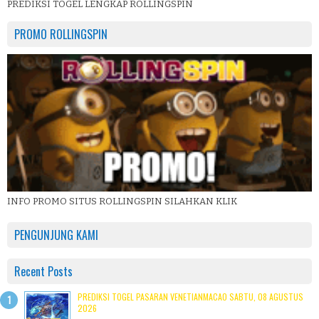
PREDIKSI TOGEL LENGKAP ROLLINGSPIN
PROMO ROLLINGSPIN
INFO PROMO SITUS ROLLINGSPIN SILAHKAN KLIK
PENGUNJUNG KAMI
Recent Posts
PREDIKSI TOGEL PASARAN VENETIANMACAO SABTU, 08 AGUSTUS
2026