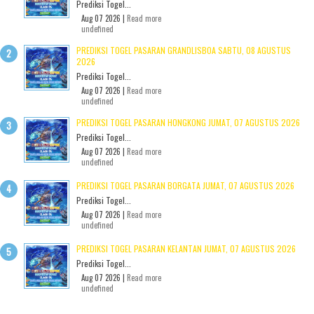
Prediksi Togel...
Aug 07 2026 |
Read more
undefined
PREDIKSI TOGEL PASARAN GRANDLISBOA SABTU, 08 AGUSTUS
2026
Prediksi Togel...
Aug 07 2026 |
Read more
undefined
PREDIKSI TOGEL PASARAN HONGKONG JUMAT, 07 AGUSTUS 2026
Prediksi Togel...
Aug 07 2026 |
Read more
undefined
PREDIKSI TOGEL PASARAN BORGATA JUMAT, 07 AGUSTUS 2026
Prediksi Togel...
Aug 07 2026 |
Read more
undefined
PREDIKSI TOGEL PASARAN KELANTAN JUMAT, 07 AGUSTUS 2026
Prediksi Togel...
Aug 07 2026 |
Read more
undefined