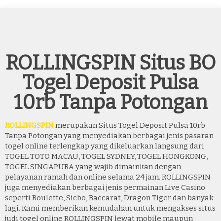
ROLLINGSPIN Situs BO
Togel Deposit Pulsa
10rb Tanpa Potongan
ROLLINGSPIN
merupakan Situs Togel Deposit Pulsa 10rb
Tanpa Potongan yang menyediakan berbagai jenis pasaran
togel online
terlengkap yang dikeluarkan langsung dari
TOGEL TOTO MACAU, TOGEL SYDNEY, TOGEL HONGKONG,
TOGEL SINGAPURA yang wajib dimainkan dengan
pelayanan ramah dan online selama 24 jam. ROLLINGSPIN
juga menyediakan berbagai jenis permainan Live Casino
seperti Roulette, Sicbo, Baccarat, Dragon Tiger dan banyak
lagi. Kami memberikan kemudahan untuk mengakses situs
judi togel online ROLLINGSPIN lewat mobile maupun