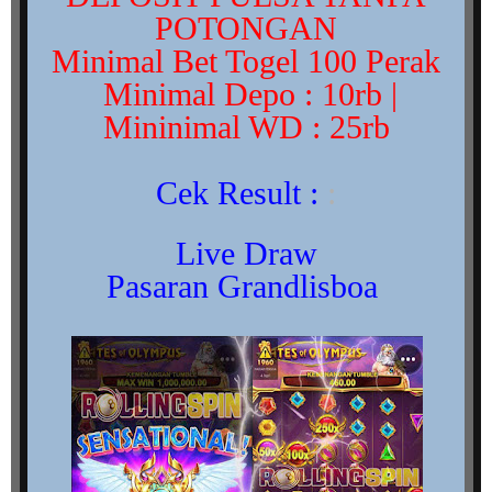
POTONGAN
Minimal Bet Togel 100 Perak
Minimal Depo : 10rb |
Mininimal WD : 25rb
Cek Result :
:
Live Draw
Pasaran Grandlisboa