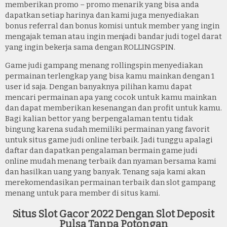
memberikan promo – promo menarik yang bisa anda
dapatkan setiap harinya dan kami juga menyediakan
bonus referral dan bonus komisi untuk member yang ingin
mengajak teman atau ingin menjadi bandar judi togel darat
yang ingin bekerja sama dengan ROLLINGSPIN.
Game judi gampang menang
rollingspin
menyediakan
permainan terlengkap yang bisa kamu mainkan dengan 1
user id saja. Dengan banyaknya pilihan kamu dapat
mencari permainan apa yang cocok untuk kamu mainkan
dan dapat memberikan kesenangan dan profit untuk kamu.
Bagi kalian bettor yang berpengalaman tentu tidak
bingung karena sudah memiliki permainan yang favorit
untuk situs
game judi online terbaik
. Jadi tunggu apalagi
daftar dan dapatkan pengalaman bermain game
judi
online mudah menang
terbaik dan nyaman bersama kami
dan hasilkan uang yang banyak. Tenang saja kami akan
merekomendasikan permainan terbaik dan
slot gampang
menang
untuk para member di situs kami.
Situs Slot Gacor 2022 Dengan Slot Deposit
Pulsa Tanpa Potongan