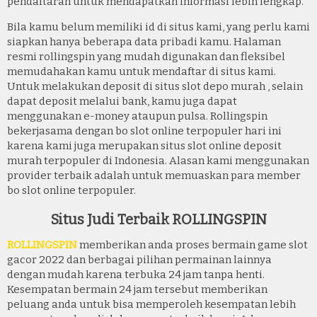
pendaftaran untuk mendapatkan informasi lebih lengkap.
Bila kamu belum memiliki id di situs kami, yang perlu kami
siapkan hanya beberapa data pribadi kamu. Halaman
resmi rollingspin yang mudah digunakan dan fleksibel
memudahakan kamu untuk mendaftar di situs kami.
Untuk melakukan deposit di
situs slot depo murah
, selain
dapat deposit melalui bank, kamu juga dapat
menggunakan e-money ataupun pulsa. Rollingspin
bekerjasama dengan bo slot online terpopuler hari ini
karena kami juga merupakan situs slot online deposit
murah terpopuler di Indonesia. Alasan kami menggunakan
provider terbaik adalah untuk memuaskan para member
bo slot online terpopuler
.
Situs Judi Terbaik ROLLINGSPIN
ROLLINGSPIN
memberikan anda proses bermain game
slot
gacor 2022
dan berbagai pilihan permainan lainnya
dengan mudah karena terbuka 24 jam tanpa henti.
Kesempatan bermain 24 jam tersebut memberikan
peluang anda untuk bisa memperoleh kesempatan lebih