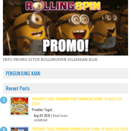
INFO PROMO SITUS ROLLINGSPIN SILAHKAN KLIK
PENGUNJUNG KAMI
Recent Posts
PREDIKSI TOGEL PASARAN VENETIANMACAO SENIN, 10 AGUSTUS
2026
Prediksi Togel...
Aug 09 2026 |
Read more
undefined
PREDIKSI TOGEL PASARAN GRANDLISBOA SENIN, 10 AGUSTUS 2026