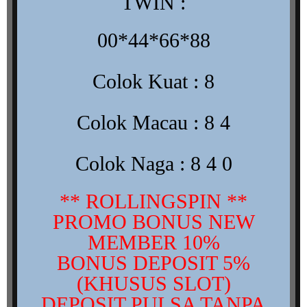
TWIN :
00*44*66*88
Colok Kuat : 8
Colok Macau : 8 4
Colok Naga : 8 4 0
** ROLLINGSPIN **
PROMO BONUS NEW
MEMBER 10%
BONUS DEPOSIT 5%
(KHUSUS SLOT)
DEPOSIT PULSA TANPA