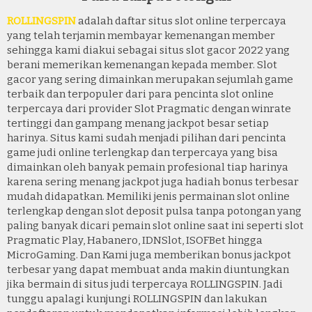
ROLLINGSPIN
adalah
daftar situs slot online terpercaya
yang telah terjamin membayar kemenangan member
sehingga kami diakui sebagai
situs slot gacor 2022
yang
berani memerikan kemenangan kepada member. Slot
gacor yang sering dimainkan merupakan sejumlah game
terbaik dan terpopuler dari para pencinta slot online
terpercaya dari provider Slot Pragmatic dengan winrate
tertinggi dan gampang menang jackpot besar setiap
harinya. Situs kami sudah menjadi pilihan dari pencinta
game judi online terlengkap dan terpercaya yang bisa
dimainkan oleh banyak pemain profesional tiap harinya
karena sering menang jackpot juga hadiah bonus terbesar
mudah didapatkan. Memiliki jenis permainan slot online
terlengkap dengan slot
deposit pulsa tanpa potongan
yang
paling banyak dicari pemain slot online saat ini seperti slot
Pragmatic Play, Habanero, IDNSlot, ISOFBet hingga
MicroGaming. Dan Kami juga memberikan bonus jackpot
terbesar yang dapat membuat anda makin diuntungkan
jika bermain di situs judi terpercaya ROLLINGSPIN. Jadi
tunggu apalagi kunjungi ROLLINGSPIN dan lakukan