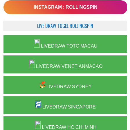
INSTAGRAM : ROLLINGSPIN
LIVE DRAW TOGEL ROLLINGSPIN
LIVEDRAW TOTO MACAU
LIVEDRAW VENETIANMACAO
LIVEDRAW SYDNEY
LIVEDRAW SINGAPORE
LIVEDRAW HO CHI MINH