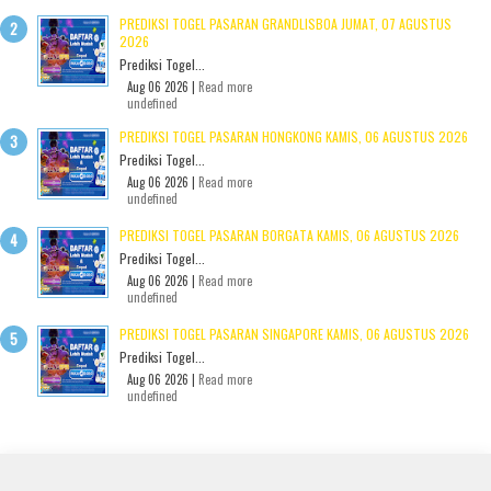
PREDIKSI TOGEL PASARAN GRANDLISBOA JUMAT, 07 AGUSTUS
2026
Prediksi Togel...
Aug 06 2026 |
Read more
undefined
PREDIKSI TOGEL PASARAN HONGKONG KAMIS, 06 AGUSTUS 2026
Prediksi Togel...
Aug 06 2026 |
Read more
undefined
PREDIKSI TOGEL PASARAN BORGATA KAMIS, 06 AGUSTUS 2026
Prediksi Togel...
Aug 06 2026 |
Read more
undefined
PREDIKSI TOGEL PASARAN SINGAPORE KAMIS, 06 AGUSTUS 2026
Prediksi Togel...
Aug 06 2026 |
Read more
undefined