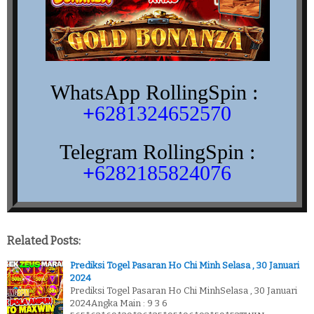
WhatsApp RollingSpin :
+
6281324652570
Telegram RollingSpin :
+
6282185824076
Related Posts:
Prediksi Togel Pasaran Ho Chi Minh Selasa , 30 Januari
2024
Prediksi Togel Pasaran Ho Chi MinhSelasa , 30 Januari
2024Angka Main : 9 3 6