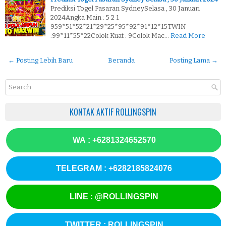
Prediksi Togel Pasaran SydneySelasa , 30 Januari
2024Angka Main : 5 2 1
959*51*52*21*29*25*95*92*91*12*15TWIN
:99*11*55*22Colok Kuat : 9Colok Mac…
Read More
← Posting Lebih Baru
Beranda
Posting Lama →
KONTAK AKTIF ROLLINGSPIN
WA : +6281324652570
TELEGRAM : +6282185824076
LINE : @ROLLINGSPIN
TWITTER : ROLLINGSPIN