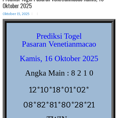
Oktober 2025
Oktober 15, 2025
Prediksi Togel
Pasaran Venetianmacao
Kamis, 16 Oktober 2025
Angka Main : 8 2 1 0
12*10*18*01*02*
08*82*81*80*28*21