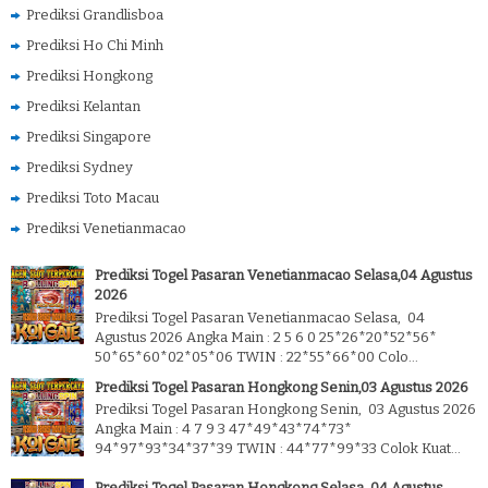
Prediksi Grandlisboa
Prediksi Ho Chi Minh
Prediksi Hongkong
Prediksi Kelantan
Prediksi Singapore
Prediksi Sydney
Prediksi Toto Macau
Prediksi Venetianmacao
Prediksi Togel Pasaran Venetianmacao Selasa,04 Agustus
2026
Prediksi Togel Pasaran Venetianmacao Selasa, 04
Agustus 2026 Angka Main : 2 5 6 0 25*26*20*52*56*
50*65*60*02*05*06 TWIN : 22*55*66*00 Colo...
Prediksi Togel Pasaran Hongkong Senin,03 Agustus 2026
Prediksi Togel Pasaran Hongkong Senin, 03 Agustus 2026
Angka Main : 4 7 9 3 47*49*43*74*73*
94*97*93*34*37*39 TWIN : 44*77*99*33 Colok Kuat...
Prediksi Togel Pasaran Hongkong Selasa, 04 Agustus