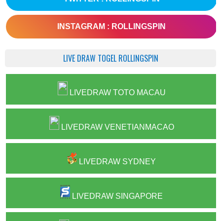
INSTAGRAM : ROLLINGSPIN
LIVE DRAW TOGEL ROLLINGSPIN
LIVEDRAW TOTO MACAU
LIVEDRAW VENETIANMACAO
LIVEDRAW SYDNEY
LIVEDRAW SINGAPORE