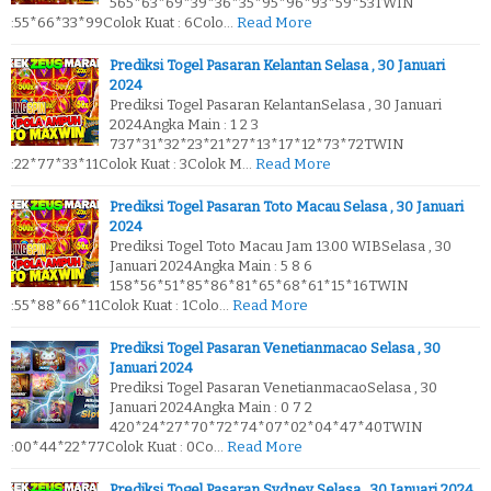
565*63*69*39*36*35*95*96*93*59*53TWIN
:55*66*33*99Colok Kuat : 6Colo…
Read More
Prediksi Togel Pasaran Kelantan Selasa , 30 Januari
2024
Prediksi Togel Pasaran KelantanSelasa , 30 Januari
2024Angka Main : 1 2 3
737*31*32*23*21*27*13*17*12*73*72TWIN
:22*77*33*11Colok Kuat : 3Colok M…
Read More
Prediksi Togel Pasaran Toto Macau Selasa , 30 Januari
2024
Prediksi Togel Toto Macau Jam 13.00 WIBSelasa , 30
Januari 2024Angka Main : 5 8 6
158*56*51*85*86*81*65*68*61*15*16TWIN
:55*88*66*11Colok Kuat : 1Colo…
Read More
Prediksi Togel Pasaran Venetianmacao Selasa , 30
Januari 2024
Prediksi Togel Pasaran VenetianmacaoSelasa , 30
Januari 2024Angka Main : 0 7 2
420*24*27*70*72*74*07*02*04*47*40TWIN
:00*44*22*77Colok Kuat : 0Co…
Read More
Prediksi Togel Pasaran Sydney Selasa , 30 Januari 2024