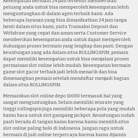
Kesempatan bermain 24 jam tersebut memberikan
peluang anda untuk bisa memperoleh kesempatan lebih
menguntungkan di dalam agen terbaik kami. Ada
beberapa layanan yang bisa dimanfaatkan 24 jam tanpa
henti dalam situs kami, yaitu Transaksi Deposit dan
Withdraw yang cepat dan aman serta Customer Service
memberikan kesempatan anda untuk dapat memperoleh
dukungan proses bermain yang lengkap dan pasti. Dengan
keuntungan yang ada dalam situs ROLLINGSPIN, pemain
dapat memiliki kesempatan untuk bisa menjalani proses
permainan slot online lebih mudah. Kesempatan bermain
game slot gacor terbaik
jadi lebih menarik dan bisa
dimenangkan pemain setelah mendaftar menjadi bagian
dalam situs ROLLINGSPIN.
Memainkan slot online depo 10000 termasuk hal yang
sangat menguntungkan. Selain memiliki winrate yang
tinggi rollingspin juga memiliki beberapa pola yang mudah
kamu baca untuk
slot gampang jackpot
. Keuntungan sudah
pasti berada di tangan kamu karena kamu memilih situs
slot online paling hoki
di Indonesia. Jangan ragu untuk
bermain di
judi online terpercaya
karena kamu dijamin