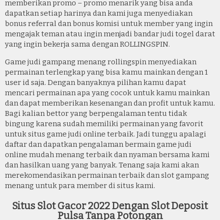
memberikan promo – promo menarik yang bisa anda
dapatkan setiap harinya dan kami juga menyediakan
bonus referral dan bonus komisi untuk member yang ingin
mengajak teman atau ingin menjadi bandar judi togel darat
yang ingin bekerja sama dengan ROLLINGSPIN.
Game judi gampang menang
rollingspin
menyediakan
permainan terlengkap yang bisa kamu mainkan dengan 1
user id saja. Dengan banyaknya pilihan kamu dapat
mencari permainan apa yang cocok untuk kamu mainkan
dan dapat memberikan kesenangan dan profit untuk kamu.
Bagi kalian bettor yang berpengalaman tentu tidak
bingung karena sudah memiliki permainan yang favorit
untuk situs
game judi online terbaik
. Jadi tunggu apalagi
daftar dan dapatkan pengalaman bermain game
judi
online mudah menang
terbaik dan nyaman bersama kami
dan hasilkan uang yang banyak. Tenang saja kami akan
merekomendasikan permainan terbaik dan
slot gampang
menang
untuk para member di situs kami.
Situs Slot Gacor 2022 Dengan Slot Deposit
Pulsa Tanpa Potongan