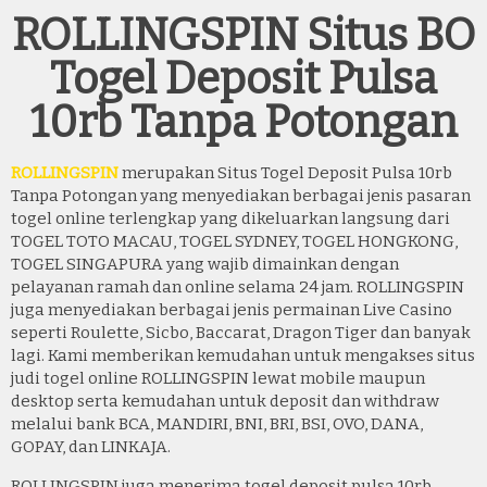
ROLLINGSPIN Situs BO
Togel Deposit Pulsa
10rb Tanpa Potongan
ROLLINGSPIN
merupakan Situs Togel Deposit Pulsa 10rb
Tanpa Potongan yang menyediakan berbagai jenis pasaran
togel online
terlengkap yang dikeluarkan langsung dari
TOGEL TOTO MACAU, TOGEL SYDNEY, TOGEL HONGKONG,
TOGEL SINGAPURA yang wajib dimainkan dengan
pelayanan ramah dan online selama 24 jam. ROLLINGSPIN
juga menyediakan berbagai jenis permainan Live Casino
seperti Roulette, Sicbo, Baccarat, Dragon Tiger dan banyak
lagi. Kami memberikan kemudahan untuk mengakses situs
judi togel online ROLLINGSPIN lewat mobile maupun
desktop serta kemudahan untuk deposit dan withdraw
melalui bank BCA, MANDIRI, BNI, BRI, BSI, OVO, DANA,
GOPAY, dan LINKAJA.
ROLLINGSPIN juga menerima
togel deposit pulsa 10rb