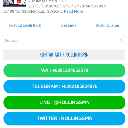
2023Angka Main : 5 8 3
232*35*38*85*83*82*25*23*28*58*53TWIN
:22*88*55*33Colok Kuat : 2Colok …
Read More
← Posting Lebih Baru
Beranda
Posting Lama →
KONTAK AKTIF ROLLINGSPIN
WA : +6281324652570
TELEGRAM : +6282185824076
LINE : @ROLLINGSPIN
TWITTER : ROLLINGSPIN