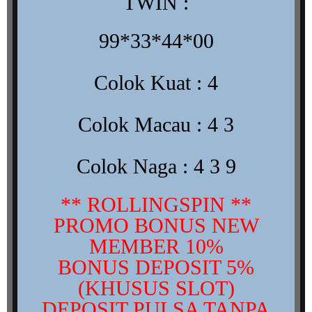
TWIN :
99*33*44*00
Colok Kuat : 4
Colok Macau : 4 3
Colok Naga : 4 3 9
** ROLLINGSPIN **
PROMO BONUS NEW
MEMBER 10%
BONUS DEPOSIT 5%
(KHUSUS SLOT)
DEPOSIT PULSA TANPA