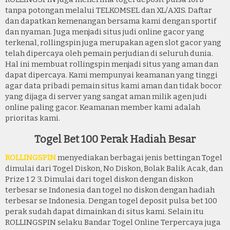
tanpa potongan
melalui TELKOMSEL dan XL/AXIS. Daftar
dan dapatkan kemenangan bersama kami dengan sportif
dan nyaman. Juga menjadi situs judi online gacor yang
terkenal, rollingspin juga merupakan agen slot gacor yang
telah dipercaya oleh pemain perjudian di seluruh dunia.
Hal ini membuat rollingspin menjadi situs yang aman dan
dapat dipercaya. Kami mempunyai keamanan yang tinggi
agar data pribadi pemain situs kami aman dan tidak bocor
yang dijaga di server yang sangat aman milik agen
judi
online
paling gacor. Keamanan member kami adalah
prioritas kami.
Togel Bet 100 Perak Hadiah Besar
ROLLINGSPIN
menyediakan berbagai jenis bettingan Togel
dimulai dari Togel Diskon, No Diskon, Bolak Balik Acak, dan
Prize 1 2 3. Dimulai dari togel diskon dengan diskon
terbesar se Indonesia dan togel no diskon dengan hadiah
terbesar se Indonesia. Dengan
togel deposit pulsa bet 100
perak
sudah dapat dimainkan di situs kami. Selain itu
ROLLINGSPIN selaku Bandar Togel Online Terpercaya juga