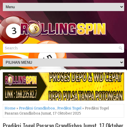
Home
»
Prediksi Grandlisboa
,
Prediksi Togel
» Prediksi Togel
Pasaran Grandlisboa Jumat, 17 Oktober 2025
Prediksi Togel Pasaran Grandlisboa Jumat, 17 Oktober