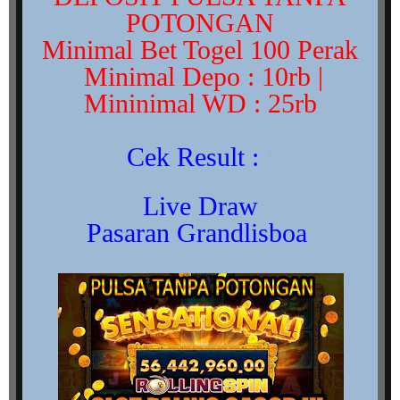
POTONGAN
Minimal Bet Togel 100 Perak
Minimal Depo : 10rb |
Mininimal WD : 25rb
Cek Result :
:
Live Draw
Pasaran Grandlisboa