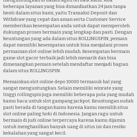
menguntungkan di dalam agen terbaik kami. Ada
beberapa layanan yang bisa dimanfaatkan 24 jam tanpa
henti dalam situs kami, yaitu Transaksi Deposit dan
Withdraw yang cepat dan aman serta Customer Service
memberikan kesempatan anda untuk dapat memperoleh
dukungan proses bermain yang lengkap dan pasti. Dengan
keuntungan yang ada dalam situs ROLLINGSPIN, pemain
dapat memiliki kesempatan untuk bisa menjalani proses
permainan slot online lebih mudah. Kesempatan bermain
game slot gacor terbaik
jadi lebih menarik dan bisa
dimenangkan pemain setelah mendaftar menjadi bagian
dalam situs ROLLINGSPIN.
Memainkan slot online depo 10000 termasuk hal yang
sangat menguntungkan. Selain memiliki winrate yang
tinggi rollingspin juga memiliki beberapa pola yang mudah
kamu baca untuk
slot gampang jackpot
. Keuntungan sudah
pasti berada di tangan kamu karena kamu memilih situs
slot online paling hoki
di Indonesia. Jangan ragu untuk
bermain di
judi online terpercaya
karena kamu dijamin
untuk menghasilkan banyak uang di situs ini dan resiko
kekalahan yang sangat kecil.