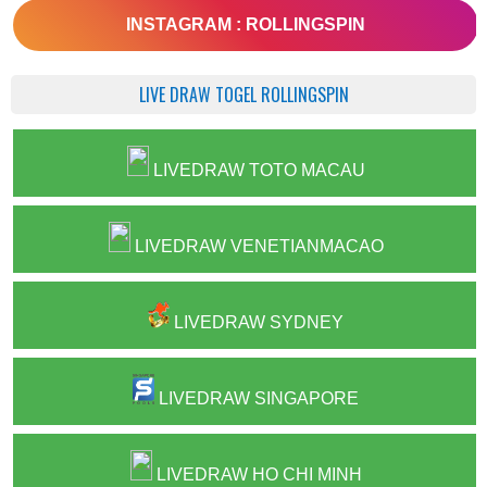
INSTAGRAM : ROLLINGSPIN
LIVE DRAW TOGEL ROLLINGSPIN
LIVEDRAW TOTO MACAU
LIVEDRAW VENETIANMACAO
LIVEDRAW SYDNEY
LIVEDRAW SINGAPORE
LIVEDRAW HO CHI MINH