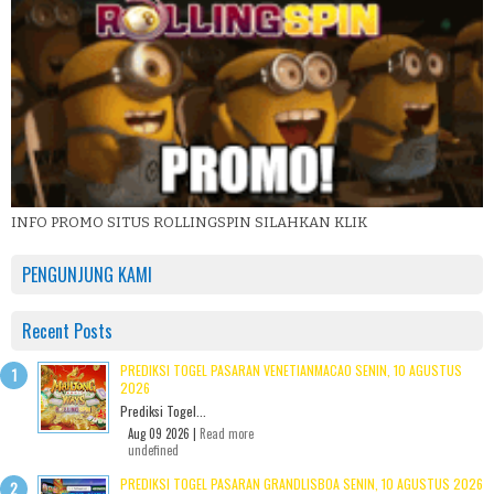
INFO PROMO SITUS ROLLINGSPIN SILAHKAN KLIK
PENGUNJUNG KAMI
Recent Posts
PREDIKSI TOGEL PASARAN VENETIANMACAO SENIN, 10 AGUSTUS
2026
Prediksi Togel...
Aug 09 2026 |
Read more
undefined
PREDIKSI TOGEL PASARAN GRANDLISBOA SENIN, 10 AGUSTUS 2026