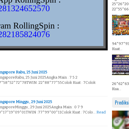
25*26*20
281324652570
22*55*66*
ram RollingSpin :
282185824076
94*97*93
Kuat...
ingapore Rabu, 25 Juni 2025
ingaporeRabu, 25 Juni 2025Angka Main : 7 5 2
*58*52*72*78TWIN :22*88*77*55Colok Kuat : 7Colok
26*62*63
Kua...
Prediks
ingapore Minggu , 29 Juni 2025
ingaporeMinggu , 29 Juni 2025Angka Main : 0 7 9
*17*19*09*01TWIN :77*99*00*11Colok Kuat : 7Colo…
Read