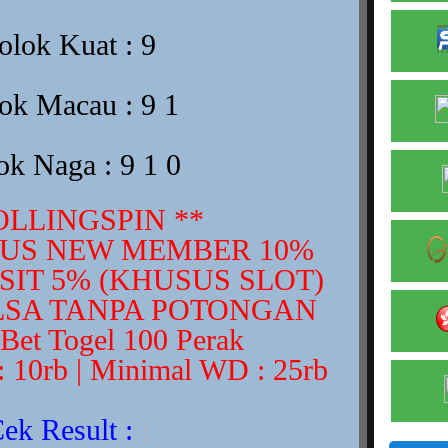
olok Kuat : 9
ok Macau : 9 1
ok Naga : 9 1 0
OLLINGSPIN **
US NEW MEMBER 10%
IT 5% (KHUSUS SLOT)
LSA TANPA POTONGAN
Bet Togel 100 Perak
 10rb | Minimal WD : 25rb
ek Result :
: