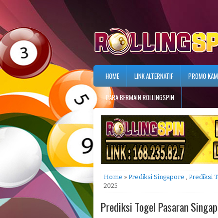
HOME
LINK ALTERNATIF
PROMO KAM
CARA BERMAIN ROLLINGSPIN
Home
»
Prediksi Singapore
,
Prediksi 
2025
Prediksi Togel Pasaran Singa