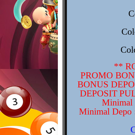
C
Col
Col
** R
PROMO BON
BONUS DEPOS
DEPOSIT PU
Minimal 
Minimal Depo :
C