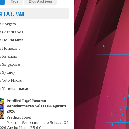
r
Tags
Blog Archives
I TOGEL KAMI
i Borgata
i Grandlisboa
i Ho Chi Minh
si Hongkong
i Kelantan
i Singapore
si Sydney
i Toto Macau
si Venetianmacao
Prediksi Togel Pasaran
Venetianmacao Selasa,04 Agustus
2026
Prediksi Togel
Pasaran Venetianmacao Selasa, 04
026 Angka Main : 2 5 6 0