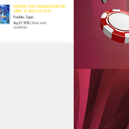
PREDIKSI TOGEL PASARAN KELANTAN
JUMAT, 07 AGUSTUS 2026
Prediksi Togel...
Aug 07 2026 |
Read more
undefined