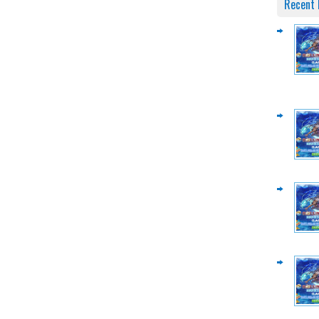
Recent 