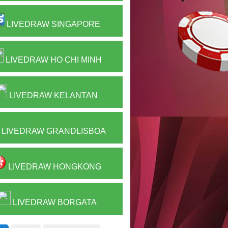
LIVEDRAW SINGAPORE
LIVEDRAW HO CHI MINH
LIVEDRAW KELANTAN
LIVEDRAW GRANDLISBOA
LIVEDRAW HONGKONG
LIVEDRAW BORGATA