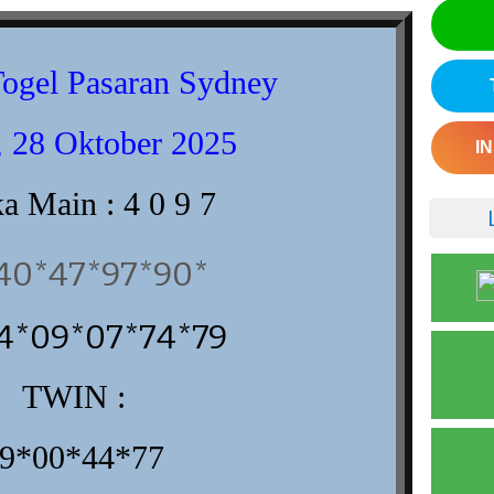
Togel Pasaran Sydney
, 28 Oktober 2025
I
a Main : 4 0 9 7
40*47*97*90*
4*09*07*74*79
TWIN :
9*00*44*77