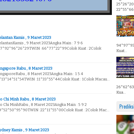
25*26*20
22*55*66*
elantan Kamis , 9 Maret 2023
elantanKamis , 9 Maret 2023Angka Main : 7 9 6
94*97*93
*92*96*26*29TWIN :66*77*22*99Colok Kuat : 2Colok
Kuat...
ingapore Rabu , 8 Maret 2023
ingaporeRabu , 8 Maret 2023Angka Main : 1 5 4
13*14*51*54TWIN :11*33*55*44Colok Kuat : 1Colok Macau…
26*62*63
Kua...
o Chi Minh Rabu , 8 Maret 2023
o Chi MinhRabu , 8 Maret 2023Angka Main : 5 9 2
Prediks
*52*50*95*90TWIN :22*11*55*00Colok Kuat : 2Colok Mac…
Sydney Kamis , 9 Maret 2023