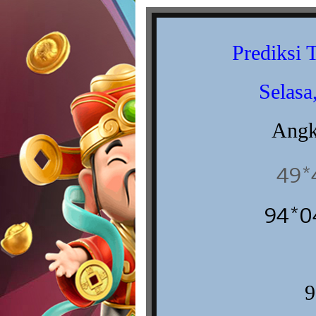
Prediksi 
Selasa
Angk
49*
94*0
9