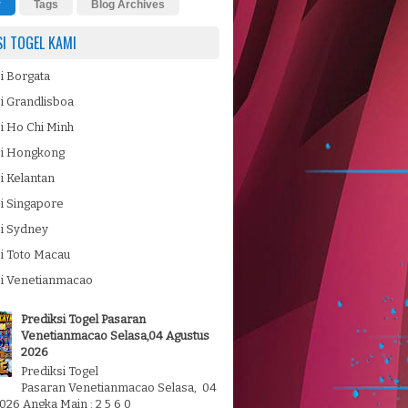
r
Tags
Blog Archives
I TOGEL KAMI
i Borgata
i Grandlisboa
i Ho Chi Minh
si Hongkong
i Kelantan
i Singapore
si Sydney
i Toto Macau
si Venetianmacao
Prediksi Togel Pasaran
Venetianmacao Selasa,04 Agustus
2026
Prediksi Togel
Pasaran Venetianmacao Selasa, 04
026 Angka Main : 2 5 6 0