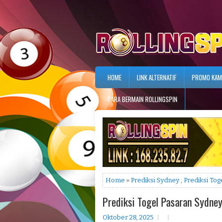
HOME
LINK ALTERNATIF
PROMO KAM
CARA BERMAIN ROLLINGSPIN
Home
»
Prediksi Sydney
,
Prediksi Tog
Prediksi Togel Pasaran Sydne
Oktober 28, 2025