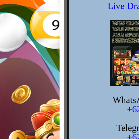
Live Dr
WhatsA
+
6
Teleg
+
6