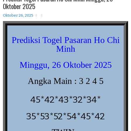
Oktober 2025
Oktober 26, 2025
Prediksi Togel Pasaran Ho Chi
Minh
Minggu, 26 Oktober 2025
Angka Main : 3 2 4 5
45*42*43*32*34*
35*53*52*54*45*42