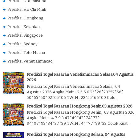
Prediksi Grandlisboa
Prediksi Ho Chi Minh
Prediksi Hongkong
Prediksi Kelantan
Prediksi Singapore
Prediksi Sydney
Prediksi Toto Macau
Prediksi Venetianmacao
Prediksi Togel Pasaran Venetianmacao Selasa,04 Agustus
2026
Prediksi Togel Pasaran Venetianmacao Selasa, 04
Agustus 2026 Angka Main : 2 5 6 0 25*26*20*52*56*
50*65*60*02*05*06 TWIN : 22*55*66*00 Colo...
Prediksi Togel Pasaran Hongkong Senin,03 Agustus 2026
Prediksi Togel Pasaran Hongkong Senin, 03 Agustus 2026
Angka Main : 4 7 9 3 47*49*43*74*73*
94*97*93*34*37*39 TWIN : 44*77*99*33 Colok Kuat...
Prediksi Togel Pasaran Hongkong Selasa, 04 Agustus