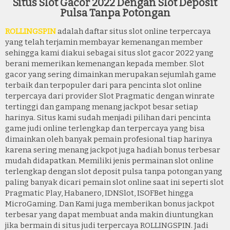
Situs Slot Gacor 2022 Dengan Slot Deposit
Pulsa Tanpa Potongan
ROLLINGSPIN
adalah
daftar situs slot online terpercaya
yang telah terjamin membayar kemenangan member
sehingga kami diakui sebagai
situs slot gacor 2022
yang
berani memerikan kemenangan kepada member. Slot
gacor yang sering dimainkan merupakan sejumlah game
terbaik dan terpopuler dari para pencinta slot online
terpercaya dari provider Slot Pragmatic dengan winrate
tertinggi dan gampang menang jackpot besar setiap
harinya. Situs kami sudah menjadi pilihan dari pencinta
game judi online terlengkap dan terpercaya yang bisa
dimainkan oleh banyak pemain profesional tiap harinya
karena sering menang jackpot juga hadiah bonus terbesar
mudah didapatkan. Memiliki jenis permainan slot online
terlengkap dengan slot
deposit pulsa tanpa potongan
yang
paling banyak dicari pemain slot online saat ini seperti slot
Pragmatic Play, Habanero, IDNSlot, ISOFBet hingga
MicroGaming. Dan Kami juga memberikan bonus jackpot
terbesar yang dapat membuat anda makin diuntungkan
jika bermain di situs judi terpercaya ROLLINGSPIN. Jadi