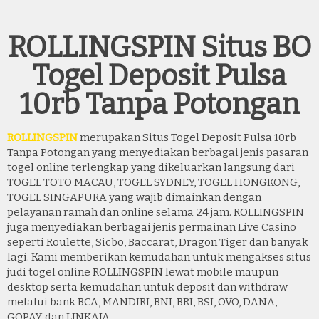
ROLLINGSPIN Situs BO
Togel Deposit Pulsa
10rb Tanpa Potongan
ROLLINGSPIN
merupakan Situs Togel Deposit Pulsa 10rb
Tanpa Potongan yang menyediakan berbagai jenis pasaran
togel online
terlengkap yang dikeluarkan langsung dari
TOGEL TOTO MACAU, TOGEL SYDNEY, TOGEL HONGKONG,
TOGEL SINGAPURA yang wajib dimainkan dengan
pelayanan ramah dan online selama 24 jam. ROLLINGSPIN
juga menyediakan berbagai jenis permainan Live Casino
seperti Roulette, Sicbo, Baccarat, Dragon Tiger dan banyak
lagi. Kami memberikan kemudahan untuk mengakses situs
judi togel online ROLLINGSPIN lewat mobile maupun
desktop serta kemudahan untuk deposit dan withdraw
melalui bank BCA, MANDIRI, BNI, BRI, BSI, OVO, DANA,
GOPAY, dan LINKAJA.