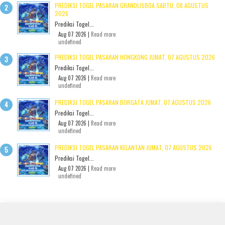
PREDIKSI TOGEL PASARAN GRANDLISBOA SABTU, 08 AGUSTUS
2026
Prediksi Togel...
Aug 07 2026 |
Read more
undefined
PREDIKSI TOGEL PASARAN HONGKONG JUMAT, 07 AGUSTUS 2026
Prediksi Togel...
Aug 07 2026 |
Read more
undefined
PREDIKSI TOGEL PASARAN BORGATA JUMAT, 07 AGUSTUS 2026
Prediksi Togel...
Aug 07 2026 |
Read more
undefined
PREDIKSI TOGEL PASARAN KELANTAN JUMAT, 07 AGUSTUS 2026
Prediksi Togel...
Aug 07 2026 |
Read more
undefined