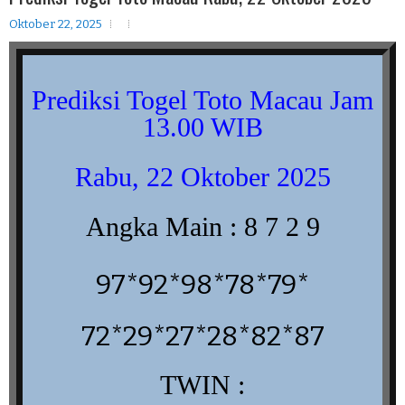
Oktober 22, 2025
Prediksi Togel Toto Macau Jam
13.00 WIB
Rabu, 22 Oktober 2025
Angka Main : 8 7 2 9
97*92*98*78*79*
72*29*27*28*82*87
TWIN :