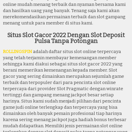
online mudah menang
terbaik dan nyaman bersama kami
dan hasilkan uang yang banyak. Tenang saja kami akan
merekomendasikan permainan terbaik dan
slot gampang
menang
untuk para member di situs kami.
Situs Slot Gacor 2022 Dengan Slot Deposit
Pulsa Tanpa Potongan
ROLLINGSPIN
adalah
daftar situs slot online terpercaya
yang telah terjamin membayar kemenangan member
sehingga kami diakui sebagai
situs slot gacor 2022
yang
berani memerikan kemenangan kepada member. Slot
gacor yang sering dimainkan merupakan sejumlah game
terbaik dan terpopuler dari para pencinta slot online
terpercaya dari provider Slot Pragmatic dengan winrate
tertinggi dan gampang menang jackpot besar setiap
harinya. Situs kami sudah menjadi pilihan dari pencinta
game judi online terlengkap dan terpercaya yang bisa
dimainkan oleh banyak pemain profesional tiap harinya
karena sering menang jackpot juga hadiah bonus terbesar
mudah didapatkan. Memiliki jenis permainan slot online