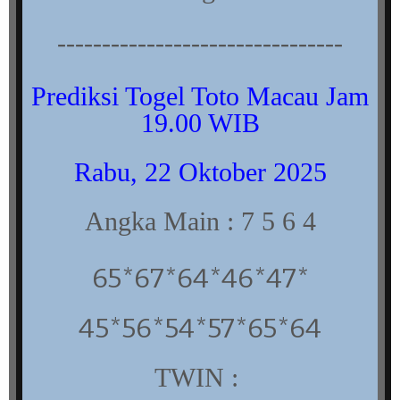
--------------------------------
Prediksi Togel Toto Macau Jam
19.00 WIB
Rabu, 22 Oktober 2025
Angka Main : 7 5 6 4
65*67*64*46*47*
45*56*54*57*65*64
TWIN :