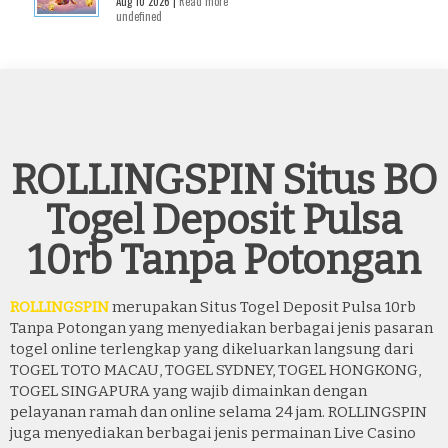
Aug 10 2026 |
Read more
undefined
ROLLINGSPIN Situs BO
Togel Deposit Pulsa
10rb Tanpa Potongan
ROLLINGSPIN
merupakan Situs Togel Deposit Pulsa 10rb
Tanpa Potongan yang menyediakan berbagai jenis pasaran
togel online
terlengkap yang dikeluarkan langsung dari
TOGEL TOTO MACAU, TOGEL SYDNEY, TOGEL HONGKONG,
TOGEL SINGAPURA yang wajib dimainkan dengan
pelayanan ramah dan online selama 24 jam. ROLLINGSPIN
juga menyediakan berbagai jenis permainan Live Casino