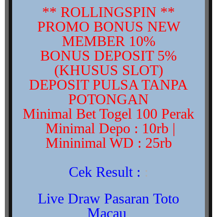
** ROLLINGSPIN **
PROMO BONUS NEW
MEMBER 10%
BONUS DEPOSIT 5%
(KHUSUS SLOT)
DEPOSIT PULSA TANPA
POTONGAN
Minimal Bet Togel 100 Perak
Minimal Depo : 10rb |
Mininimal WD : 25rb
Cek Result :
:
Live Draw Pasaran Toto
Macau