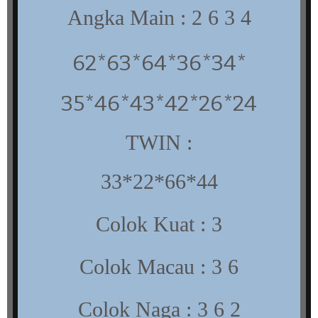
Angka Main : 2 6 3 4
62*63*64*36*34*
35*46*43*42*26*24
TWIN :
33*22*66*44
Colok Kuat : 3
Colok Macau : 3 6
Colok Naga : 3 6 2