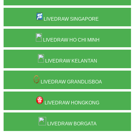
LIVEDRAW SINGAPORE
LIVEDRAW HO CHI MINH
LIVEDRAW KELANTAN
LIVEDRAW GRANDLISBOA
LIVEDRAW HONGKONG
LIVEDRAW BORGATA