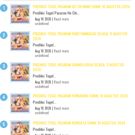
PREDIKSI TOGEL PASARAN HO CHI MINH SENIN, 10 AGUSTUS 2026
Prediksi Togel Pasaran Ho Chi...
Aug 10 2026 |
Read more
undefined
PREDIKSI TOGEL PASARAN VENETIANMACAO SELASA, 11 AGUSTUS
2026
Prediksi Togel...
Aug 10 2026 |
Read more
undefined
PREDIKSI TOGEL PASARAN GRANDLISBOA SELASA, 11 AGUSTUS
2026
Prediksi Togel...
Aug 10 2026 |
Read more
undefined
PREDIKSI TOGEL PASARAN HONGKONG SENIN, 10 AGUSTUS 2026
Prediksi Togel...
Aug 10 2026 |
Read more
undefined
PREDIKSI TOGEL PASARAN BORGATA SENIN, 10 AGUSTUS 2026
Prediksi Togel...