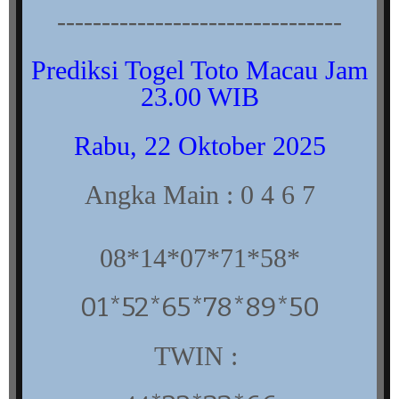
--------------------------------
Prediksi Togel Toto Macau Jam
23.00 WIB
Rabu, 22 Oktober 2025
Angka Main : 0 4 6 7
08*14*07*71*58*
01*52*65*78*89*50
TWIN
: