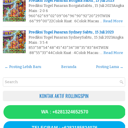
Prediksi Togel Pasaran Borgata Sabtu , 15 Juli 2023
Prediksi Togel Pasaran BorgataSabtu , 15 Juli 2023Angka
Main : 2 0 6
960*62*69*02*09*06*96*90*92*20*29TWIN
:66*99*00*22Colok Kuat : 6Colok Macau …
Read More
Prediksi Togel Pasaran Sydney Sabtu , 15 Juli 2023
Prediksi Togel Pasaran SydneySabtu , 15 Juli 2023Angka
Main : 3 5 4
853*58*54*48*45*43*34*38*35*83*84TWIN
:88*55*33*44Colok Kuat : 4Colok Macau :…
Read More
← Posting Lebih Baru
Beranda
Posting Lama →
KONTAK AKTIF ROLLINGSPIN
WA : +6281324652570
TELEGRAM : +6282185824076