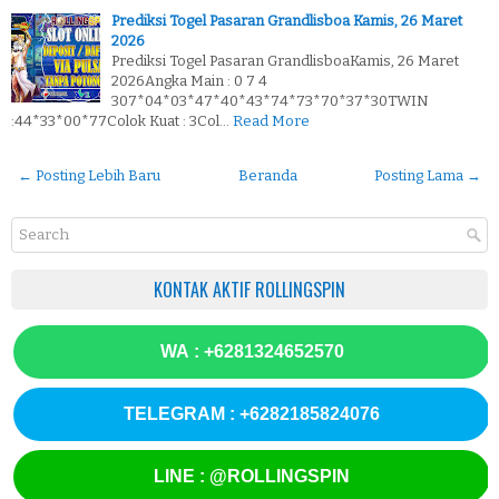
Prediksi Togel Pasaran Grandlisboa Kamis, 26 Maret
2026
Prediksi Togel Pasaran GrandlisboaKamis, 26 Maret
2026Angka Main : 0 7 4
307*04*03*47*40*43*74*73*70*37*30TWIN
:44*33*00*77Colok Kuat : 3Col…
Read More
← Posting Lebih Baru
Beranda
Posting Lama →
KONTAK AKTIF ROLLINGSPIN
WA : +6281324652570
TELEGRAM : +6282185824076
LINE : @ROLLINGSPIN