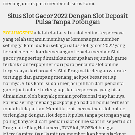
menang
untuk para member di situs kami.
Situs Slot Gacor 2022 Dengan Slot Deposit
Pulsa Tanpa Potongan
ROLLINGSPIN
adalah
daftar situs slot online terpercaya
yang telah terjamin membayar kemenangan member
sehingga kami diakui sebagai
situs slot gacor 2022
yang
berani memerikan kemenangan kepada member. Slot
gacor yang sering dimainkan merupakan sejumlah game
terbaik dan terpopuler dari para pencinta slot online
terpercaya dari provider Slot Pragmatic dengan winrate
tertinggi dan gampang menang jackpot besar setiap
harinya. Situs kami sudah menjadi pilihan dari pencinta
game judi online terlengkap dan terpercaya yang bisa
dimainkan oleh banyak pemain profesional tiap harinya
karena sering menang jackpot juga hadiah bonus terbesar
mudah didapatkan. Memiliki jenis permainan slot online
terlengkap dengan slot
deposit pulsa tanpa potongan
yang
paling banyak dicari pemain slot online saat ini seperti slot
Pragmatic Play, Habanero, IDNSlot, ISOFBet hingga
MicroGaming. Dan Kami juga memberikan bonus jackpot