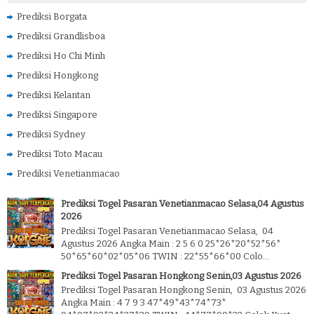
Prediksi Borgata
Prediksi Grandlisboa
Prediksi Ho Chi Minh
Prediksi Hongkong
Prediksi Kelantan
Prediksi Singapore
Prediksi Sydney
Prediksi Toto Macau
Prediksi Venetianmacao
Prediksi Togel Pasaran Venetianmacao Selasa,04 Agustus
2026
Prediksi Togel Pasaran Venetianmacao Selasa, 04
Agustus 2026 Angka Main : 2 5 6 0 25*26*20*52*56*
50*65*60*02*05*06 TWIN : 22*55*66*00 Colo...
Prediksi Togel Pasaran Hongkong Senin,03 Agustus 2026
Prediksi Togel Pasaran Hongkong Senin, 03 Agustus 2026
Angka Main : 4 7 9 3 47*49*43*74*73*