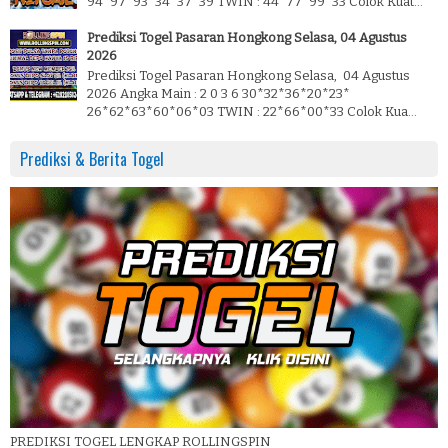
94*97*93*34*37*39 TWIN : 44*77*99*33 Colok Kuat...
Prediksi Togel Pasaran Hongkong Selasa, 04 Agustus
2026
Prediksi Togel Pasaran Hongkong Selasa, 04 Agustus
2026 Angka Main : 2 0 3 6 30*32*36*20*23*
26*62*63*60*06*03 TWIN : 22*66*00*33 Colok Kua...
Prediksi & Berita Togel
PREDIKSI TOGEL LENGKAP ROLLINGSPIN