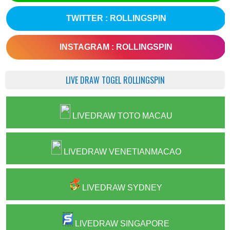
TWITTER : ROLLINGSPIN
INSTAGRAM : ROLLINGSPIN
LIVE DRAW TOGEL ROLLINGSPIN
LIVEDRAW TOTO MACAU
LIVEDRAW VENETIANMACAO
LIVEDRAW SYDNEY
LIVEDRAW SINGAPORE