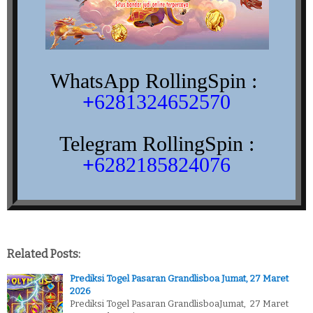
WhatsApp RollingSpin :
+
6281324652570
Telegram RollingSpin :
+
6282185824076
Related Posts:
Prediksi Togel Pasaran Grandlisboa Jumat, 27 Maret
2026
Prediksi Togel Pasaran GrandlisboaJumat, 27 Maret