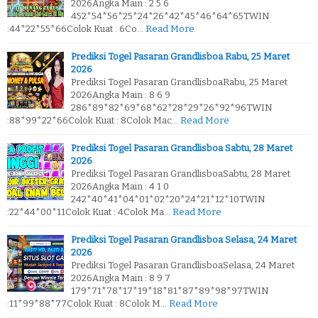
2026Angka Main : 2 5 6
452*54*56*25*24*26*42*45*46*64*65TWIN
:44*22*55*66Colok Kuat : 6Co…
Read More
Prediksi Togel Pasaran Grandlisboa Rabu, 25 Maret
2026
Prediksi Togel Pasaran GrandlisboaRabu, 25 Maret
2026Angka Main : 8 6 9
286*89*82*69*68*62*28*29*26*92*96TWIN
:88*99*22*66Colok Kuat : 8Colok Mac…
Read More
Prediksi Togel Pasaran Grandlisboa Sabtu, 28 Maret
2026
Prediksi Togel Pasaran GrandlisboaSabtu, 28 Maret
2026Angka Main : 4 1 0
242*40*41*04*01*02*20*24*21*12*10TWIN
:22*44*00*11Colok Kuat : 4Colok Ma…
Read More
Prediksi Togel Pasaran Grandlisboa Selasa, 24 Maret
2026
Prediksi Togel Pasaran GrandlisboaSelasa, 24 Maret
2026Angka Main : 8 9 7
179*71*78*17*19*18*81*87*89*98*97TWIN
:11*99*88*77Colok Kuat : 8Colok M…
Read More