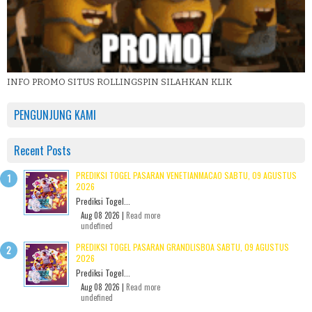
INFO PROMO SITUS ROLLINGSPIN SILAHKAN KLIK
PENGUNJUNG KAMI
Recent Posts
PREDIKSI TOGEL PASARAN VENETIANMACAO SABTU, 09 AGUSTUS
2026
Prediksi Togel...
Aug 08 2026 |
Read more
undefined
PREDIKSI TOGEL PASARAN GRANDLISBOA SABTU, 09 AGUSTUS
2026
Prediksi Togel...
Aug 08 2026 |
Read more
undefined