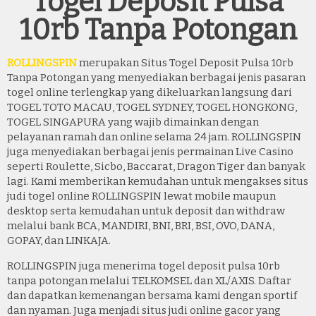
Togel Deposit Pulsa
10rb Tanpa Potongan
ROLLINGSPIN
merupakan Situs Togel Deposit Pulsa 10rb
Tanpa Potongan yang menyediakan berbagai jenis pasaran
togel online
terlengkap yang dikeluarkan langsung dari
TOGEL TOTO MACAU, TOGEL SYDNEY, TOGEL HONGKONG,
TOGEL SINGAPURA yang wajib dimainkan dengan
pelayanan ramah dan online selama 24 jam. ROLLINGSPIN
juga menyediakan berbagai jenis permainan Live Casino
seperti Roulette, Sicbo, Baccarat, Dragon Tiger dan banyak
lagi. Kami memberikan kemudahan untuk mengakses situs
judi togel online ROLLINGSPIN lewat mobile maupun
desktop serta kemudahan untuk deposit dan withdraw
melalui bank BCA, MANDIRI, BNI, BRI, BSI, OVO, DANA,
GOPAY, dan LINKAJA.
ROLLINGSPIN juga menerima
togel deposit pulsa 10rb
tanpa potongan
melalui TELKOMSEL dan XL/AXIS. Daftar
dan dapatkan kemenangan bersama kami dengan sportif
dan nyaman. Juga menjadi situs judi online gacor yang