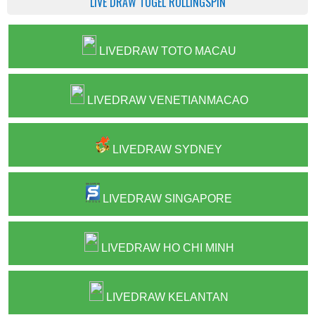
LIVE DRAW TOGEL ROLLINGSPIN
LIVEDRAW TOTO MACAU
LIVEDRAW VENETIANMACAO
LIVEDRAW SYDNEY
LIVEDRAW SINGAPORE
LIVEDRAW HO CHI MINH
LIVEDRAW KELANTAN