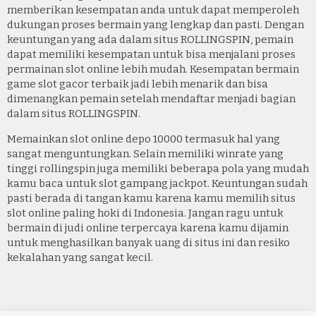
memberikan kesempatan anda untuk dapat memperoleh
dukungan proses bermain yang lengkap dan pasti. Dengan
keuntungan yang ada dalam situs ROLLINGSPIN, pemain
dapat memiliki kesempatan untuk bisa menjalani proses
permainan slot online lebih mudah. Kesempatan bermain
game slot gacor terbaik
jadi lebih menarik dan bisa
dimenangkan pemain setelah mendaftar menjadi bagian
dalam situs ROLLINGSPIN.
Memainkan slot online depo 10000 termasuk hal yang
sangat menguntungkan. Selain memiliki winrate yang
tinggi rollingspin juga memiliki beberapa pola yang mudah
kamu baca untuk
slot gampang jackpot
. Keuntungan sudah
pasti berada di tangan kamu karena kamu memilih situs
slot online paling hoki
di Indonesia. Jangan ragu untuk
bermain di
judi online terpercaya
karena kamu dijamin
untuk menghasilkan banyak uang di situs ini dan resiko
kekalahan yang sangat kecil.