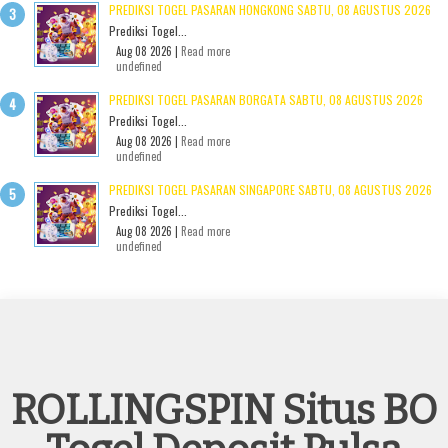
PREDIKSI TOGEL PASARAN HONGKONG SABTU, 08 AGUSTUS 2026
Prediksi Togel...
Aug 08 2026 |
Read more
undefined
PREDIKSI TOGEL PASARAN BORGATA SABTU, 08 AGUSTUS 2026
Prediksi Togel...
Aug 08 2026 |
Read more
undefined
PREDIKSI TOGEL PASARAN SINGAPORE SABTU, 08 AGUSTUS 2026
Prediksi Togel...
Aug 08 2026 |
Read more
undefined
ROLLINGSPIN Situs BO