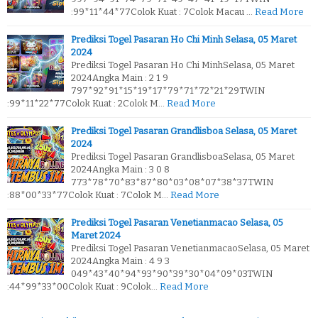
:99*11*44*77Colok Kuat : 7Colok Macau …
Read More
Prediksi Togel Pasaran Ho Chi Minh Selasa, 05 Maret
2024
Prediksi Togel Pasaran Ho Chi MinhSelasa, 05 Maret
2024Angka Main : 2 1 9
797*92*91*15*19*17*79*71*72*21*29TWIN
:99*11*22*77Colok Kuat : 2Colok M…
Read More
Prediksi Togel Pasaran Grandlisboa Selasa, 05 Maret
2024
Prediksi Togel Pasaran GrandlisboaSelasa, 05 Maret
2024Angka Main : 3 0 8
773*78*70*83*87*80*03*08*07*38*37TWIN
:88*00*33*77Colok Kuat : 7Colok M…
Read More
Prediksi Togel Pasaran Venetianmacao Selasa, 05
Maret 2024
Prediksi Togel Pasaran VenetianmacaoSelasa, 05 Maret
2024Angka Main : 4 9 3
049*43*40*94*93*90*39*30*04*09*03TWIN
:44*99*33*00Colok Kuat : 9Colok…
Read More