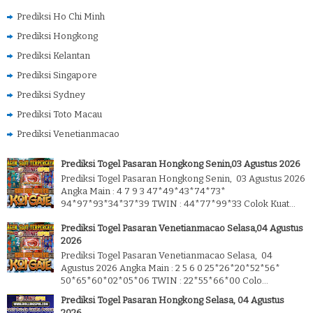
Prediksi Ho Chi Minh
Prediksi Hongkong
Prediksi Kelantan
Prediksi Singapore
Prediksi Sydney
Prediksi Toto Macau
Prediksi Venetianmacao
Prediksi Togel Pasaran Hongkong Senin,03 Agustus 2026
Prediksi Togel Pasaran Hongkong Senin, 03 Agustus 2026
Angka Main : 4 7 9 3 47*49*43*74*73*
94*97*93*34*37*39 TWIN : 44*77*99*33 Colok Kuat...
Prediksi Togel Pasaran Venetianmacao Selasa,04 Agustus
2026
Prediksi Togel Pasaran Venetianmacao Selasa, 04
Agustus 2026 Angka Main : 2 5 6 0 25*26*20*52*56*
50*65*60*02*05*06 TWIN : 22*55*66*00 Colo...
Prediksi Togel Pasaran Hongkong Selasa, 04 Agustus
2026