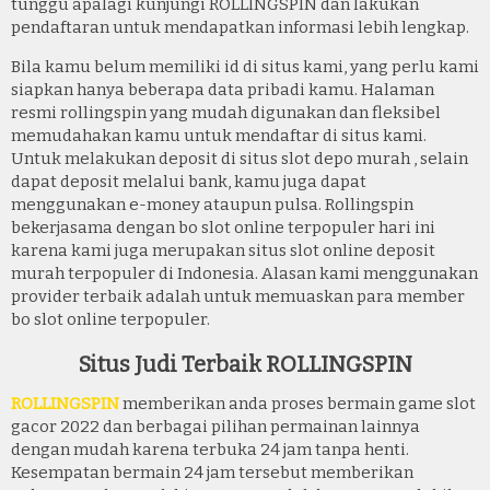
tunggu apalagi kunjungi ROLLINGSPIN dan lakukan
pendaftaran untuk mendapatkan informasi lebih lengkap.
Bila kamu belum memiliki id di situs kami, yang perlu kami
siapkan hanya beberapa data pribadi kamu. Halaman
resmi rollingspin yang mudah digunakan dan fleksibel
memudahakan kamu untuk mendaftar di situs kami.
Untuk melakukan deposit di
situs slot depo murah
, selain
dapat deposit melalui bank, kamu juga dapat
menggunakan e-money ataupun pulsa. Rollingspin
bekerjasama dengan bo slot online terpopuler hari ini
karena kami juga merupakan situs slot online deposit
murah terpopuler di Indonesia. Alasan kami menggunakan
provider terbaik adalah untuk memuaskan para member
bo slot online terpopuler
.
Situs Judi Terbaik ROLLINGSPIN
ROLLINGSPIN
memberikan anda proses bermain game
slot
gacor 2022
dan berbagai pilihan permainan lainnya
dengan mudah karena terbuka 24 jam tanpa henti.
Kesempatan bermain 24 jam tersebut memberikan