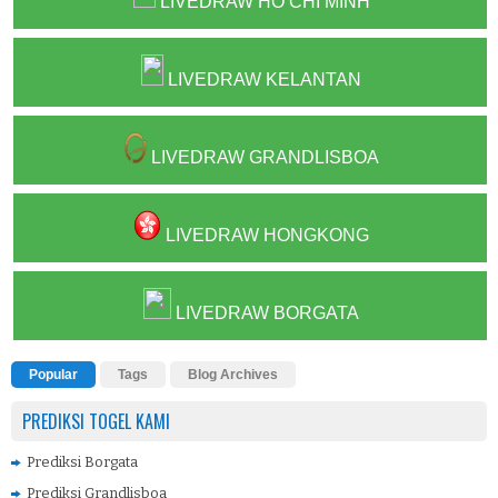
LIVEDRAW HO CHI MINH
LIVEDRAW KELANTAN
LIVEDRAW GRANDLISBOA
LIVEDRAW HONGKONG
LIVEDRAW BORGATA
Popular
Tags
Blog Archives
PREDIKSI TOGEL KAMI
Prediksi Borgata
Prediksi Grandlisboa