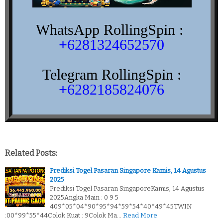
WhatsApp RollingSpin :
+
6281324652570
Telegram RollingSpin :
+
6282185824076
Related Posts:
Prediksi Togel Pasaran Singapore Kamis, 14 Agustus
2025
Prediksi Togel Pasaran SingaporeKamis, 14 Agustus
2025Angka Main : 0 9 5
409*05*04*90*95*94*59*54*40*49*45TWIN
:00*99*55*44Colok Kuat : 9Colok Ma…
Read More