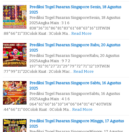
Prediksi Togel Pasaran Singapore Senin, 18 Agustus
2025
Prediksi Togel Pasaran SingaporeSenin, 18 Agustus
2025Angka Main : 3 1 6
838*36*31*86*81*83*61*68*63*16*13TWIN
:88*66*11*33Colok Kuat : 3Colok Ma…
Read More
Prediksi Togel Pasaran Singapore Rabu, 20 Agustus
2025
Prediksi Togel Pasaran SingaporeRabu, 20 Agustus
2025Angka Main : 9 7 2
197*92*91*27*21*29*79*72*71*12*19TWIN
:77*99*11*22Colok Kuat : 2Colok Mac…
Read More
Prediksi Togel Pasaran Singapore Sabtu, 16 Agustus
2025
Prediksi Togel Pasaran SingaporeSabtu, 16 Agustus
2025Angka Main : 4 1 6
064*61*60*16*10*14*06*04*01*41*40TWIN
:44*66*11*00Colok Kuat : 0Colok Ma…
Read More
Prediksi Togel Pasaran Singapore Minggu, 17 Agustus
2025
Prediksi Togel Pasaran SingaporeMinggu, 17 Agustus