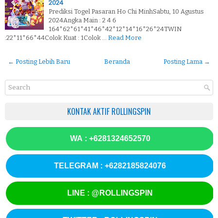
2024
Prediksi Togel Pasaran Ho Chi MinhSabtu, 10 Agustus
2024Angka Main : 2 4 6
164*62*61*41*46*42*12*14*16*26*24TWIN
:22*11*66*44Colok Kuat : 1Colok …
Read More
← Posting Lebih Baru
Beranda
Posting Lama →
KONTAK AKTIF ROLLINGSPIN
WA : +6281324652570
TELEGRAM : +6282185824076
LINE : @ROLLINGSPIN