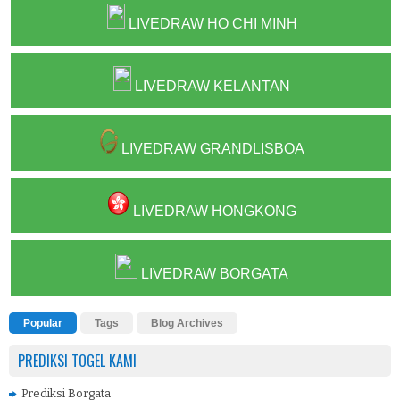
LIVEDRAW HO CHI MINH
LIVEDRAW KELANTAN
LIVEDRAW GRANDLISBOA
LIVEDRAW HONGKONG
LIVEDRAW BORGATA
Popular
Tags
Blog Archives
PREDIKSI TOGEL KAMI
Prediksi Borgata