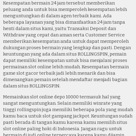
Kesempatan bermain 24 jam tersebut memberikan
peluang anda untuk bisa memperoleh kesempatan lebih
menguntungkan di dalam agen terbaik kami. Ada
beberapa layanan yang bisa dimanfaatkan 24 jam tanpa
henti dalam situs kami, yaitu Transaksi Deposit dan
Withdraw yang cepat dan aman serta Customer Service
memberikan kesempatan anda untuk dapat memperoleh
dukungan proses bermain yang lengkap dan pasti. Dengan
keuntungan yang ada dalam situs ROLLINGSPIN, pemain
dapat memiliki kesempatan untuk bisa menjalani proses
permainan slot online lebih mudah. Kesempatan bermain
game slot gacor terbaik
jadi lebih menarik dan bisa
dimenangkan pemain setelah mendaftar menjadi bagian
dalam situs ROLLINGSPIN.
Memainkan slot online depo 10000 termasuk hal yang
sangat menguntungkan. Selain memiliki winrate yang
tinggi rollingspin juga memiliki beberapa pola yang mudah
kamu baca untuk
slot gampang jackpot
. Keuntungan sudah
pasti berada di tangan kamu karena kamu memilih situs
slot online paling hoki
di Indonesia. Jangan ragu untuk
bermain di
judi online terpercaya
karena kamu dijamin