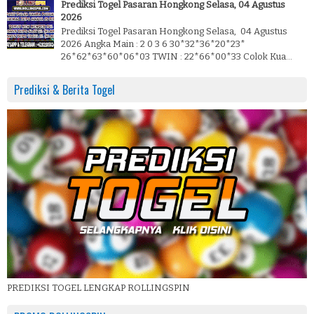
Prediksi Togel Pasaran Hongkong Selasa, 04 Agustus
2026
Prediksi Togel Pasaran Hongkong Selasa, 04 Agustus
2026 Angka Main : 2 0 3 6 30*32*36*20*23*
26*62*63*60*06*03 TWIN : 22*66*00*33 Colok Kua...
Prediksi & Berita Togel
PREDIKSI TOGEL LENGKAP ROLLINGSPIN