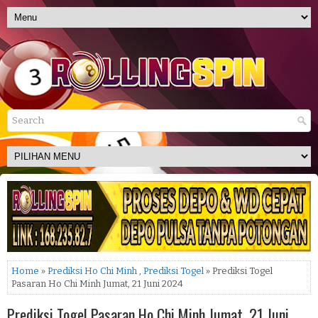
Home
»
Prediksi Ho Chi Minh
,
Prediksi Togel
» Prediksi Togel
Pasaran Ho Chi Minh Jumat, 21 Juni 2024
Prediksi Togel Pasaran Ho Chi Minh Jumat, 21 Juni