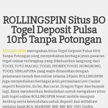
ROLLINGSPIN Situs BO
Togel Deposit Pulsa
10rb Tanpa Potongan
ROLLINGSPIN
merupakan Situs Togel Deposit Pulsa 10rb
Tanpa Potongan yang menyediakan berbagai jenis pasaran
togel online
terlengkap yang dikeluarkan langsung dari
TOGEL TOTO MACAU, TOGEL SYDNEY, TOGEL HONGKONG,
TOGEL SINGAPURA yang wajib dimainkan dengan
pelayanan ramah dan online selama 24 jam. ROLLINGSPIN
juga menyediakan berbagai jenis permainan Live Casino
seperti Roulette, Sicbo, Baccarat, Dragon Tiger dan banyak
lagi. Kami memberikan kemudahan untuk mengakses situs
judi togel online ROLLINGSPIN lewat mobile maupun
desktop serta kemudahan untuk deposit dan withdraw
melalui bank BCA, MANDIRI, BNI, BRI, BSI, OVO, DANA,