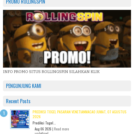
PROMO ROLLINGSPIN
INFO PROMO SITUS ROLLINGSPIN SILAHKAN KLIK
PENGUNJUNG KAMI
Recent Posts
PREDIKSI TOGEL PASARAN VENETIANMACAO JUMAT, 07 AGUSTUS
2026
Prediksi Togel...
Aug 06 2026 |
Read more
undefined