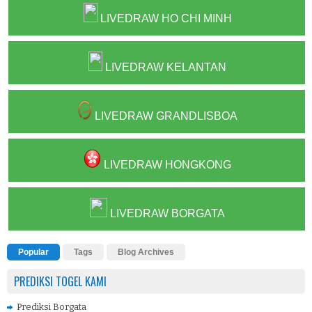
LIVEDRAW HO CHI MINH
LIVEDRAW KELANTAN
LIVEDRAW GRANDLISBOA
LIVEDRAW HONGKONG
LIVEDRAW BORGATA
Popular
Tags
Blog Archives
PREDIKSI TOGEL KAMI
Prediksi Borgata