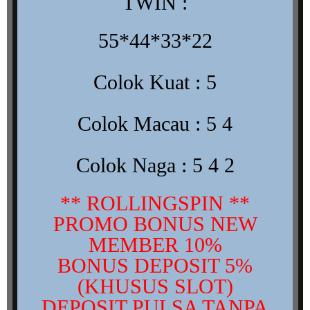
TWIN :
55*44*33*22
Colok Kuat : 5
Colok Macau : 5 4
Colok Naga : 5 4 2
** ROLLINGSPIN **
PROMO BONUS NEW
MEMBER 10%
BONUS DEPOSIT 5%
(KHUSUS SLOT)
DEPOSIT PULSA TANPA