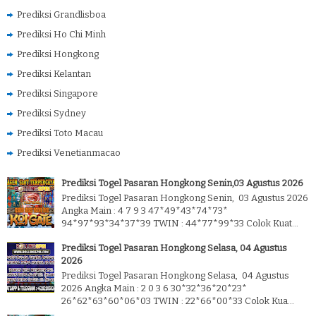
Prediksi Grandlisboa
Prediksi Ho Chi Minh
Prediksi Hongkong
Prediksi Kelantan
Prediksi Singapore
Prediksi Sydney
Prediksi Toto Macau
Prediksi Venetianmacao
Prediksi Togel Pasaran Hongkong Senin,03 Agustus 2026
Prediksi Togel Pasaran Hongkong Senin, 03 Agustus 2026
Angka Main : 4 7 9 3 47*49*43*74*73*
94*97*93*34*37*39 TWIN : 44*77*99*33 Colok Kuat...
Prediksi Togel Pasaran Hongkong Selasa, 04 Agustus
2026
Prediksi Togel Pasaran Hongkong Selasa, 04 Agustus
2026 Angka Main : 2 0 3 6 30*32*36*20*23*
26*62*63*60*06*03 TWIN : 22*66*00*33 Colok Kua...