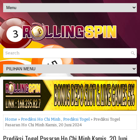
Home
»
Prediksi Ho Chi Minh
,
Prediksi Togel
» Prediksi Togel
Pasaran Ho Chi Minh Kamis, 20 Juni 2024
Prediksi Togel Pasaran Ho Chi Minh Kamis, 20 Juni