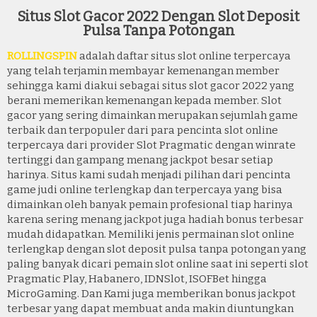
Situs Slot Gacor 2022 Dengan Slot Deposit
Pulsa Tanpa Potongan
ROLLINGSPIN
adalah
daftar situs slot online terpercaya
yang telah terjamin membayar kemenangan member
sehingga kami diakui sebagai
situs slot gacor 2022
yang
berani memerikan kemenangan kepada member. Slot
gacor yang sering dimainkan merupakan sejumlah game
terbaik dan terpopuler dari para pencinta slot online
terpercaya dari provider Slot Pragmatic dengan winrate
tertinggi dan gampang menang jackpot besar setiap
harinya. Situs kami sudah menjadi pilihan dari pencinta
game judi online terlengkap dan terpercaya yang bisa
dimainkan oleh banyak pemain profesional tiap harinya
karena sering menang jackpot juga hadiah bonus terbesar
mudah didapatkan. Memiliki jenis permainan slot online
terlengkap dengan slot
deposit pulsa tanpa potongan
yang
paling banyak dicari pemain slot online saat ini seperti slot
Pragmatic Play, Habanero, IDNSlot, ISOFBet hingga
MicroGaming. Dan Kami juga memberikan bonus jackpot
terbesar yang dapat membuat anda makin diuntungkan