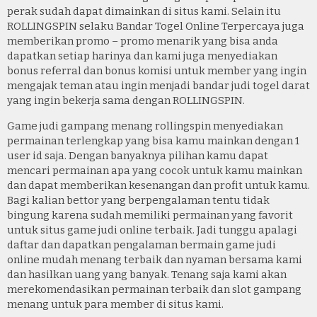
perak
sudah dapat dimainkan di situs kami. Selain itu
ROLLINGSPIN selaku Bandar Togel Online Terpercaya juga
memberikan promo – promo menarik yang bisa anda
dapatkan setiap harinya dan kami juga menyediakan
bonus referral dan bonus komisi untuk member yang ingin
mengajak teman atau ingin menjadi bandar judi togel darat
yang ingin bekerja sama dengan ROLLINGSPIN.
Game judi gampang menang
rollingspin
menyediakan
permainan terlengkap yang bisa kamu mainkan dengan 1
user id saja. Dengan banyaknya pilihan kamu dapat
mencari permainan apa yang cocok untuk kamu mainkan
dan dapat memberikan kesenangan dan profit untuk kamu.
Bagi kalian bettor yang berpengalaman tentu tidak
bingung karena sudah memiliki permainan yang favorit
untuk situs
game judi online terbaik
. Jadi tunggu apalagi
daftar dan dapatkan pengalaman bermain game
judi
online mudah menang
terbaik dan nyaman bersama kami
dan hasilkan uang yang banyak. Tenang saja kami akan
merekomendasikan permainan terbaik dan
slot gampang
menang
untuk para member di situs kami.