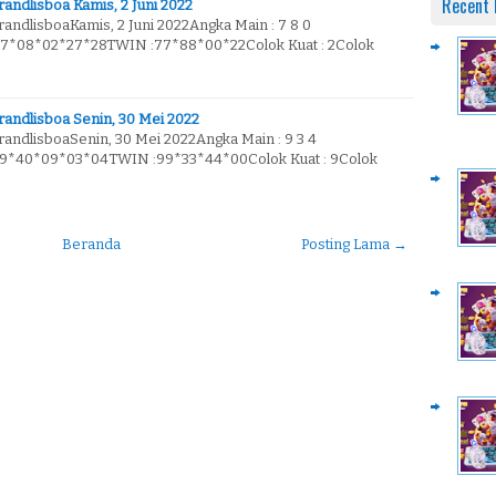
Recent 
randlisboa Kamis, 2 Juni 2022
randlisboaKamis, 2 Juni 2022Angka Main : 7 8 0
*08*02*27*28TWIN :77*88*00*22Colok Kuat : 2Colok
randlisboa Senin, 30 Mei 2022
randlisboaSenin, 30 Mei 2022Angka Main : 9 3 4
*40*09*03*04TWIN :99*33*44*00Colok Kuat : 9Colok
Beranda
Posting Lama →