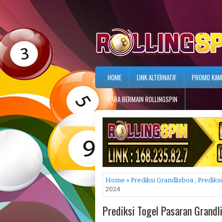
HOME
LINK ALTERNATIF
PROMO KAM
CARA BERMAIN ROLLINGSPIN
Home
»
Prediksi Grandlisboa
,
Prediksi
2024
Prediksi Togel Pasaran Grandl