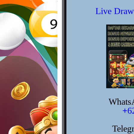
Live Draw
WhatsA
+
6
Teleg