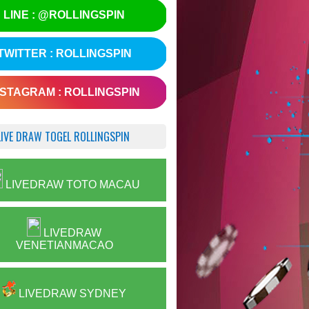
LINE : @ROLLINGSPIN
TWITTER : ROLLINGSPIN
NSTAGRAM : ROLLINGSPIN
LIVE DRAW TOGEL ROLLINGSPIN
LIVEDRAW TOTO MACAU
LIVEDRAW
VENETIANMACAO
LIVEDRAW SYDNEY