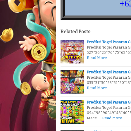
+
6
Related Posts:
Prediksi Togel Pasaran G
Prediksi Togel Pasaran G
527*26*25*76*75*62*67
Read More
Prediksi Togel Pasaran 
Prediksi Togel Pasaran G
035*31*30*53*51*50*13*
Read More
Prediksi Togel Pasaran G
Prediksi Togel Pasaran G
094*98*90*49*48*40*8
Macau…
Read More