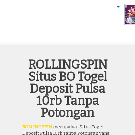
ROLLINGSPIN
Situs BO Togel
Deposit Pulsa
10rb Tanpa
Potongan
ROLLINGSPIN
merupakan Situs Togel
Deposit Pulsa 10rb Tanpa Potongan yang