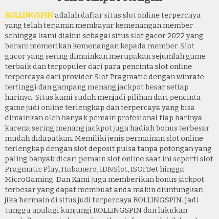
ROLLINGSPIN
adalah
daftar situs slot online terpercaya
yang telah terjamin membayar kemenangan member
sehingga kami diakui sebagai
situs slot gacor 2022
yang
berani memerikan kemenangan kepada member. Slot
gacor yang sering dimainkan merupakan sejumlah game
terbaik dan terpopuler dari para pencinta slot online
terpercaya dari provider Slot Pragmatic dengan winrate
tertinggi dan gampang menang jackpot besar setiap
harinya. Situs kami sudah menjadi pilihan dari pencinta
game judi online terlengkap dan terpercaya yang bisa
dimainkan oleh banyak pemain profesional tiap harinya
karena sering menang jackpot juga hadiah bonus terbesar
mudah didapatkan. Memiliki jenis permainan slot online
terlengkap dengan slot
deposit pulsa tanpa potongan
yang
paling banyak dicari pemain slot online saat ini seperti slot
Pragmatic Play, Habanero, IDNSlot, ISOFBet hingga
MicroGaming. Dan Kami juga memberikan bonus jackpot
terbesar yang dapat membuat anda makin diuntungkan
jika bermain di situs judi terpercaya ROLLINGSPIN. Jadi
tunggu apalagi kunjungi ROLLINGSPIN dan lakukan