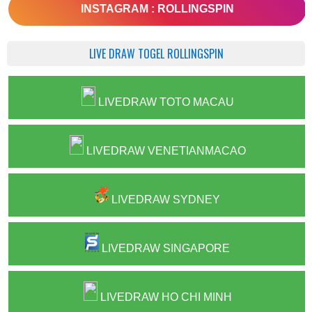
INSTAGRAM : ROLLINGSPIN
LIVE DRAW TOGEL ROLLINGSPIN
LIVEDRAW TOTO MACAU
LIVEDRAW VENETIANMACAO
LIVEDRAW SYDNEY
LIVEDRAW SINGAPORE
LIVEDRAW HO CHI MINH