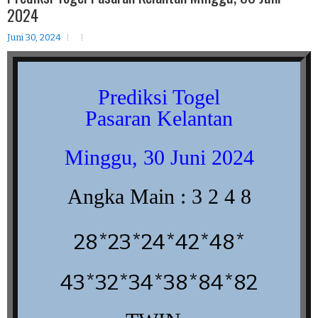
2024
Juni 30, 2024
Prediksi Togel
Pasaran Kelantan
Minggu, 30 Juni 2024
Angka Main : 3 2 4 8
28*23*24*42*48*
43*32*34*38*84*82