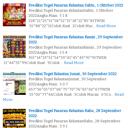
Prediksi Togel Pasaran Kelantan Sabtu , 1 Oktober 2022
Prediksi Togel Pasaran KelantanSabtu , 1 Oktober
2022Angka Main : 5 1 8
228*21*25*51*58*52*15*18*12*85*81TWIN
:55*88*22*11Colok Kuat : 2Colok Mac…
Read More
Prediksi Togel Pasaran Kelantan Kamis , 29 September
2022
Prediksi Togel Pasaran KelantanKamis , 29 September
2022Angka Main : 1 5 4
915*14*19*51*54*59*41*45*49*91*95TWIN
:11*44*55*99Colok Kuat : 9Colok …
Read More
Prediksi Togel Kelantan Jumat , 30 September 2022
Prediksi Togel KelantanJumat , 30 September
2022Angka Main : 5 0 7
657*56*05*07*06*75*70*76*65*60*67TWIN
:55*00*77*66Colok Kuat : 5Colok Macau : 0 5Co…
Read
More
Prediksi Togel Pasaran Kelantan Rabu , 28 September
2022
Prediksi Togel Pasaran KelantanRabu , 28 September
2022Angka Main : 3 9 1