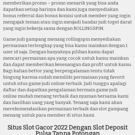
memberikan promo – promo menarik yang bisa anda
dapatkan setiap harinya dan kami juga menyediakan
bonus referral dan bonus komisi untuk member yang ingin
mengajak teman atau ingin menjadi bandar judi togel darat
yang ingin bekerja sama dengan ROLLINGSPIN.
Game judi gampang menang
rollingspin
menyediakan
permainan terlengkap yang bisa kamu mainkan dengan 1
user id saja. Dengan banyaknya pilihan kamu dapat
mencari permainan apa yang cocok untuk kamu mainkan
dan dapat memberikan kesenangan dan profit untuk kamu.
Bagi kalian bettor yang berpengalaman tentu tidak
bingung karena sudah memiliki permainan yang favorit
untuk situs
game judi online terbaik
. Jadi tunggu apalagi
daftar dan dapatkan pengalaman bermain game
judi
online mudah menang
terbaik dan nyaman bersama kami
dan hasilkan uang yang banyak. Tenang saja kami akan
merekomendasikan permainan terbaik dan
slot gampang
menang
untuk para member di situs kami.
Situs Slot Gacor 2022 Dengan Slot Deposit
Pulsa Tanpa Potongan