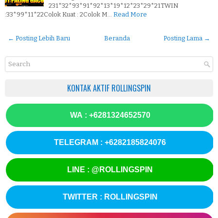
231*32*93*91*92*13*19*12*23*29*21TWIN
:33*99*11*22Colok Kuat : 2Colok M…
Read More
← Posting Lebih Baru
Beranda
Posting Lama →
KONTAK AKTIF ROLLINGSPIN
WA : +6281324652570
TELEGRAM : +6282185824076
LINE : @ROLLINGSPIN
TWITTER : ROLLINGSPIN