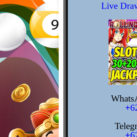
Live Dra
WhatsA
+
6
Teleg
+
6