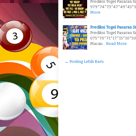
Prediksi Togel Pasaran 
979*74*73*47*49*43*39
More
Prediksi Togel Pasaran 
Prediksi Togel Pasaran 
075*70*71*17*15*10*50
Macau…
Read More
← Posting Lebih Baru