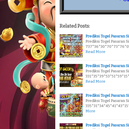
Related Posts:
Prediksi Togel Pasaran 
Prediksi Togel Pasaran S
737*36*30*70*73*76*03
Read More
Prediksi Togel Pasaran S
Prediksi Togel Pasaran S
331*35*39*53*51*59*15*
Read More
Prediksi Togel Pasaran 
Prediksi Togel Pasaran 
335*31*34*45*41*43*15*
More
Prediksi Togel Pasaran 