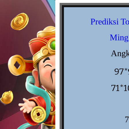
Prediksi T
Mingg
Angk
97*
71*1
7