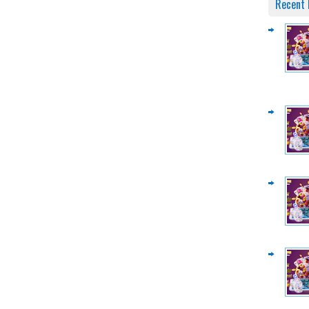
Recent 