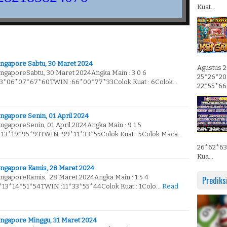
Kuat...
Singapore Sabtu, 30 Maret 2024
Agustus 2
ingaporeSabtu, 30 Maret 2024Angka Main : 3 0 6
25*26*20
*06*07*67*60TWIN :66*00*77*33Colok Kuat : 6Colok…
22*55*66*
ingapore Senin, 01 April 2024
ingaporeSenin, 01 April 2024Angka Main : 9 1 5
13*19*95*93TWIN :99*11*33*55Colok Kuat : 5Colok Maca…
26*62*63
Kua...
Singapore Kamis, 28 Maret 2024
SingaporeKamis, 28 Maret 2024Angka Main : 1 5 4
Prediks
13*14*51*54TWIN :11*33*55*44Colok Kuat : 1Colo…
Read
Singapore Minggu, 31 Maret 2024