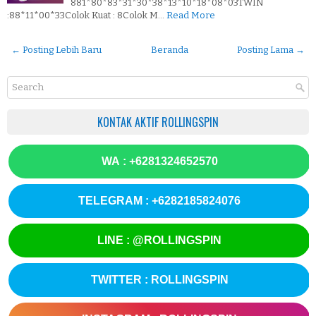
881*80*83*31*30*38*13*10*18*08*03TWIN
:88*11*00*33Colok Kuat : 8Colok M…
Read More
← Posting Lebih Baru
Beranda
Posting Lama →
KONTAK AKTIF ROLLINGSPIN
WA : +6281324652570
TELEGRAM : +6282185824076
LINE : @ROLLINGSPIN
TWITTER : ROLLINGSPIN