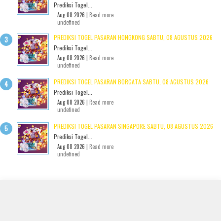
Prediksi Togel...
Aug 08 2026 |
Read more
undefined
PREDIKSI TOGEL PASARAN HONGKONG SABTU, 08 AGUSTUS 2026
Prediksi Togel...
Aug 08 2026 |
Read more
undefined
PREDIKSI TOGEL PASARAN BORGATA SABTU, 08 AGUSTUS 2026
Prediksi Togel...
Aug 08 2026 |
Read more
undefined
PREDIKSI TOGEL PASARAN SINGAPORE SABTU, 08 AGUSTUS 2026
Prediksi Togel...
Aug 08 2026 |
Read more
undefined