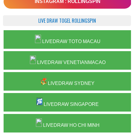
INSTAGRAM : ROLLINGSPIN
LIVE DRAW TOGEL ROLLINGSPIN
LIVEDRAW TOTO MACAU
LIVEDRAW VENETIANMACAO
LIVEDRAW SYDNEY
LIVEDRAW SINGAPORE
LIVEDRAW HO CHI MINH