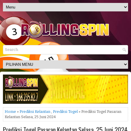
Home
»
Prediksi Kelantan
,
Prediksi Togel
» Prediksi Togel Pasaran
Kelantan Selasa, 25 Juni 2024
Prediksi Togel Pasaran Kelantan Selasa, 25 Juni 2024