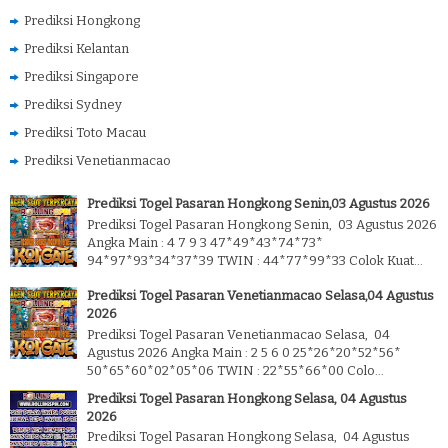
Prediksi Hongkong
Prediksi Kelantan
Prediksi Singapore
Prediksi Sydney
Prediksi Toto Macau
Prediksi Venetianmacao
Prediksi Togel Pasaran Hongkong Senin,03 Agustus 2026
Prediksi Togel Pasaran Hongkong Senin, 03 Agustus 2026
Angka Main : 4 7 9 3 47*49*43*74*73*
94*97*93*34*37*39 TWIN : 44*77*99*33 Colok Kuat...
Prediksi Togel Pasaran Venetianmacao Selasa,04 Agustus
2026
Prediksi Togel Pasaran Venetianmacao Selasa, 04
Agustus 2026 Angka Main : 2 5 6 0 25*26*20*52*56*
50*65*60*02*05*06 TWIN : 22*55*66*00 Colo...
Prediksi Togel Pasaran Hongkong Selasa, 04 Agustus
2026
Prediksi Togel Pasaran Hongkong Selasa, 04 Agustus