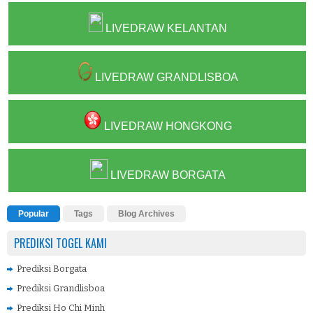
LIVEDRAW KELANTAN
LIVEDRAW GRANDLISBOA
LIVEDRAW HONGKONG
LIVEDRAW BORGATA
Popular
Tags
Blog Archives
PREDIKSI TOGEL KAMI
Prediksi Borgata
Prediksi Grandlisboa
Prediksi Ho Chi Minh