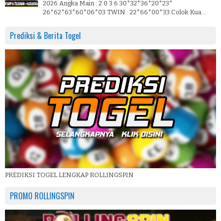
2026 Angka Main : 2 0 3 6 30*32*36*20*23*
26*62*63*60*06*03 TWIN : 22*66*00*33 Colok Kua...
Prediksi & Berita Togel
PREDIKSI TOGEL LENGKAP ROLLINGSPIN
PROMO ROLLINGSPIN