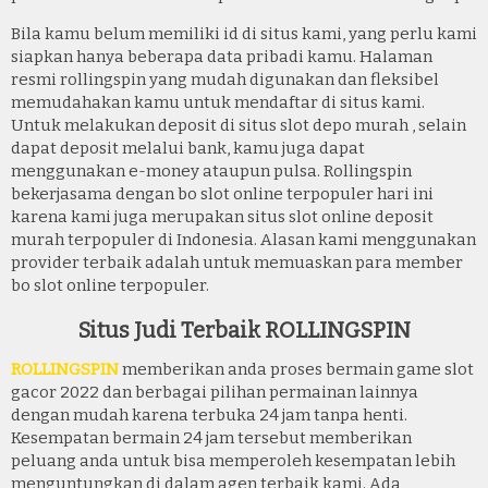
Bila kamu belum memiliki id di situs kami, yang perlu kami
siapkan hanya beberapa data pribadi kamu. Halaman
resmi rollingspin yang mudah digunakan dan fleksibel
memudahakan kamu untuk mendaftar di situs kami.
Untuk melakukan deposit di
situs slot depo murah
, selain
dapat deposit melalui bank, kamu juga dapat
menggunakan e-money ataupun pulsa. Rollingspin
bekerjasama dengan bo slot online terpopuler hari ini
karena kami juga merupakan situs slot online deposit
murah terpopuler di Indonesia. Alasan kami menggunakan
provider terbaik adalah untuk memuaskan para member
bo slot online terpopuler
.
Situs Judi Terbaik ROLLINGSPIN
ROLLINGSPIN
memberikan anda proses bermain game
slot
gacor 2022
dan berbagai pilihan permainan lainnya
dengan mudah karena terbuka 24 jam tanpa henti.
Kesempatan bermain 24 jam tersebut memberikan
peluang anda untuk bisa memperoleh kesempatan lebih
menguntungkan di dalam agen terbaik kami. Ada