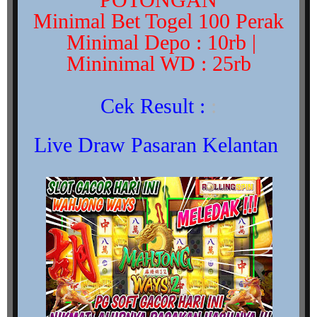
Minimal Bet Togel 100 Perak
Minimal Depo : 10rb |
Mininimal WD : 25rb
Cek Result :
:
Live Draw Pasaran Kelantan