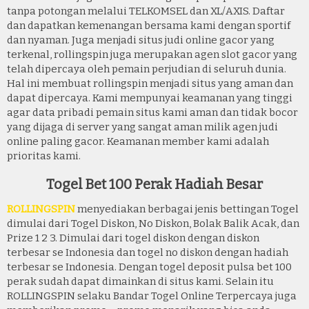
tanpa potongan
melalui TELKOMSEL dan XL/AXIS. Daftar
dan dapatkan kemenangan bersama kami dengan sportif
dan nyaman. Juga menjadi situs judi online gacor yang
terkenal, rollingspin juga merupakan agen slot gacor yang
telah dipercaya oleh pemain perjudian di seluruh dunia.
Hal ini membuat rollingspin menjadi situs yang aman dan
dapat dipercaya. Kami mempunyai keamanan yang tinggi
agar data pribadi pemain situs kami aman dan tidak bocor
yang dijaga di server yang sangat aman milik agen
judi
online
paling gacor. Keamanan member kami adalah
prioritas kami.
Togel Bet 100 Perak Hadiah Besar
ROLLINGSPIN
menyediakan berbagai jenis bettingan Togel
dimulai dari Togel Diskon, No Diskon, Bolak Balik Acak, dan
Prize 1 2 3. Dimulai dari togel diskon dengan diskon
terbesar se Indonesia dan togel no diskon dengan hadiah
terbesar se Indonesia. Dengan
togel deposit pulsa bet 100
perak
sudah dapat dimainkan di situs kami. Selain itu
ROLLINGSPIN selaku Bandar Togel Online Terpercaya juga