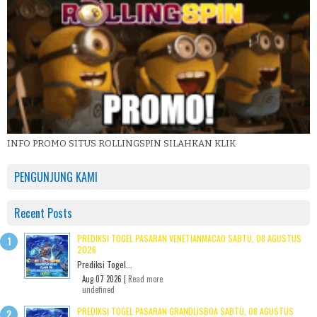
INFO PROMO SITUS ROLLINGSPIN SILAHKAN KLIK
PENGUNJUNG KAMI
Recent Posts
PREDIKSI TOGEL PASARAN VENETIANMACAO SABTU, 08 AGUSTUS
2026
Prediksi Togel...
Aug 07 2026 |
Read more
undefined
PREDIKSI TOGEL PASARAN GRANDLISBOA SABTU, 08 AGUSTUS