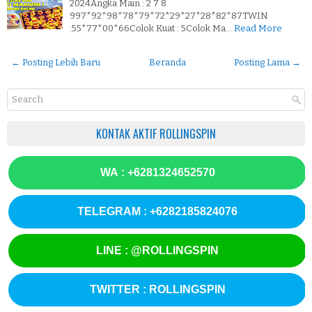
2024Angka Main : 2 7 8
997*92*98*78*79*72*29*27*28*82*87TWIN
:55*77*00*66Colok Kuat : 5Colok Ma…
Read More
← Posting Lebih Baru
Beranda
Posting Lama →
KONTAK AKTIF ROLLINGSPIN
WA : +6281324652570
TELEGRAM : +6282185824076
LINE : @ROLLINGSPIN
TWITTER : ROLLINGSPIN