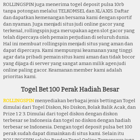
ROLLINGSPIN juga menerima
togel deposit pulsa 10rb
tanpa potongan
melalui TELKOMSEL dan XL/AXIS. Daftar
dan dapatkan kemenangan bersama kami dengan sportif
dan nyaman. Juga menjadi situs judi online gacor yang
terkenal, rollingspin juga merupakan agen slot gacor yang
telah dipercaya oleh pemain perjudian di seluruh dunia.
Hal ini membuat rollingspin menjadi situs yang aman dan
dapat dipercaya. Kami mempunyai keamanan yang tinggi
agar data pribadi pemain situs kami aman dan tidak bocor
yang dijaga di server yang sangat aman milik agen
judi
online
paling gacor. Keamanan member kami adalah
prioritas kami.
Togel Bet 100 Perak Hadiah Besar
ROLLINGSPIN
menyediakan berbagai jenis bettingan Togel
dimulai dari Togel Diskon, No Diskon, Bolak Balik Acak, dan
Prize 1 2 3. Dimulai dari togel diskon dengan diskon
terbesar se Indonesia dan togel no diskon dengan hadiah
terbesar se Indonesia. Dengan
togel deposit pulsa bet 100
perak
sudah dapat dimainkan di situs kami. Selain itu
ROLLINGSPIN selaku Bandar Togel Online Terpercaya juga