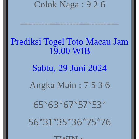
Colok Naga : 9 2 6
--------------------------------
Prediksi Togel Toto Macau Jam
19.00 WIB
Sabtu, 29 Juni 2024
Angka Main : 7 5 3 6
65*63*67*57*53*
56*31*35*36*75*76