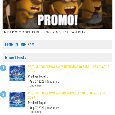
INFO PROMO SITUS ROLLINGSPIN SILAHKAN KLIK
PENGUNJUNG KAMI
Recent Posts
PREDIKSI TOGEL PASARAN VENETIANMACAO SABTU, 08 AGUSTUS
2026
Prediksi Togel...
Aug 07 2026 |
Read more
undefined
PREDIKSI TOGEL PASARAN GRANDLISBOA SABTU, 08 AGUSTUS
2026
Prediksi Togel...
Aug 07 2026 |
Read more
undefined