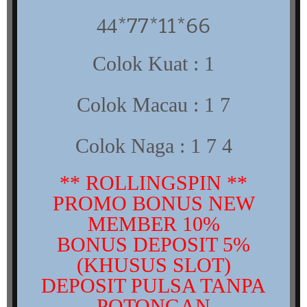
*77*11*66
44
Colok Kuat : 1
Colok Macau : 1 7
Colok Naga : 1 7 4
** ROLLINGSPIN **
PROMO BONUS NEW
MEMBER 10%
BONUS DEPOSIT 5%
(KHUSUS SLOT)
DEPOSIT PULSA TANPA
POTONGAN