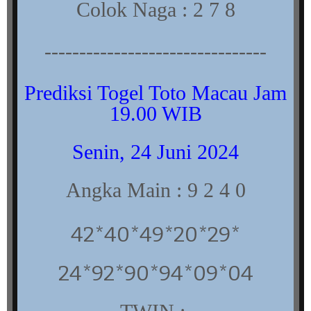
Colok Naga : 2 7 8
--------------------------------
Prediksi Togel Toto Macau Jam
19.00 WIB
Senin, 24 Juni 2024
Angka Main : 9 2 4 0
42*40*49*20*29*
24*92*90*94*09*04