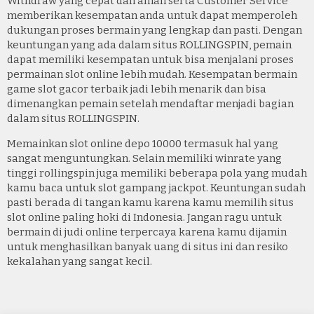
Withdraw yang cepat dan aman serta Customer Service
memberikan kesempatan anda untuk dapat memperoleh
dukungan proses bermain yang lengkap dan pasti. Dengan
keuntungan yang ada dalam situs ROLLINGSPIN, pemain
dapat memiliki kesempatan untuk bisa menjalani proses
permainan slot online lebih mudah. Kesempatan bermain
game slot gacor terbaik
jadi lebih menarik dan bisa
dimenangkan pemain setelah mendaftar menjadi bagian
dalam situs ROLLINGSPIN.
Memainkan slot online depo 10000 termasuk hal yang
sangat menguntungkan. Selain memiliki winrate yang
tinggi rollingspin juga memiliki beberapa pola yang mudah
kamu baca untuk
slot gampang jackpot
. Keuntungan sudah
pasti berada di tangan kamu karena kamu memilih situs
slot online paling hoki
di Indonesia. Jangan ragu untuk
bermain di
judi online terpercaya
karena kamu dijamin
untuk menghasilkan banyak uang di situs ini dan resiko
kekalahan yang sangat kecil.