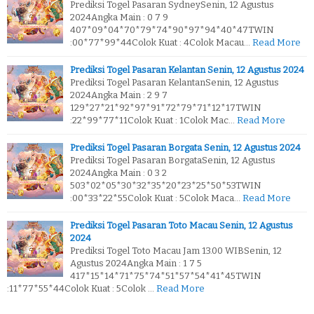
Prediksi Togel Pasaran SydneySenin, 12 Agustus
2024Angka Main : 0 7 9
407*09*04*70*79*74*90*97*94*40*47TWIN
:00*77*99*44Colok Kuat : 4Colok Macau…
Read More
Prediksi Togel Pasaran Kelantan Senin, 12 Agustus 2024
Prediksi Togel Pasaran KelantanSenin, 12 Agustus
2024Angka Main : 2 9 7
129*27*21*92*97*91*72*79*71*12*17TWIN
:22*99*77*11Colok Kuat : 1Colok Mac…
Read More
Prediksi Togel Pasaran Borgata Senin, 12 Agustus 2024
Prediksi Togel Pasaran BorgataSenin, 12 Agustus
2024Angka Main : 0 3 2
503*02*05*30*32*35*20*23*25*50*53TWIN
:00*33*22*55Colok Kuat : 5Colok Maca…
Read More
Prediksi Togel Pasaran Toto Macau Senin, 12 Agustus
2024
Prediksi Togel Toto Macau Jam 13.00 WIBSenin, 12
Agustus 2024Angka Main : 1 7 5
417*15*14*71*75*74*51*57*54*41*45TWIN
:11*77*55*44Colok Kuat : 5Colok …
Read More