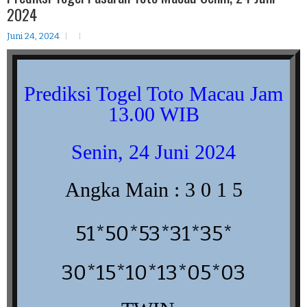
2024
Juni 24, 2024
Prediksi Togel Toto Macau Jam
13.00 WIB
Senin, 24 Juni 2024
Angka Main : 3 0 1 5
51*50*53*31*35*
30*15*10*13*05*03