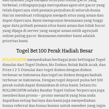
terkenal, rollingspin juga merupakan agen slot gacor yang
telah dipercaya oleh pemain perjudian di seluruh dunia.
Hal ini membuat rollingspin menjadi situs yang aman dan
dapat dipercaya. Kami mempunyai keamanan yang tinggi
agar data pribadi pemain situs kami aman dan tidak bocor
yang dijaga di server yang sangat aman milik agen
judi
online
paling gacor. Keamanan member kami adalah
prioritas kami.
Togel Bet 100 Perak Hadiah Besar
ROLLINGSPIN
menyediakan berbagai jenis bettingan Togel
dimulai dari Togel Diskon, No Diskon, Bolak Balik Acak, dan
Prize 1 2 3. Dimulai dari togel diskon dengan diskon
terbesar se Indonesia dan togel no diskon dengan hadiah
terbesar se Indonesia. Dengan
togel deposit pulsa bet 100
perak
sudah dapat dimainkan di situs kami. Selain itu
ROLLINGSPIN selaku Bandar Togel Online Terpercaya juga
memberikan promo – promo menarik yang bisa anda
dapatkan setiap harinya dan kami juga menyediakan
bonus referral dan bonus komisi untuk member yang ingin