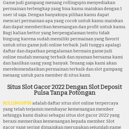
Game judi gampang menang
rollingspin
menyediakan
permainan terlengkap yang bisa kamu mainkan dengan 1
user id saja. Dengan banyaknya pilihan kamu dapat
mencari permainan apa yang cocok untuk kamu mainkan
dan dapat memberikan kesenangan dan profit untuk kamu.
Bagi kalian bettor yang berpengalaman tentu tidak
bingung karena sudah memiliki permainan yang favorit
untuk situs
game judi online terbaik
. Jadi tunggu apalagi
daftar dan dapatkan pengalaman bermain game
judi
online mudah menang
terbaik dan nyaman bersama kami
dan hasilkan uang yang banyak. Tenang saja kami akan
merekomendasikan permainan terbaik dan
slot gampang
menang
untuk para member di situs kami.
Situs Slot Gacor 2022 Dengan Slot Deposit
Pulsa Tanpa Potongan
ROLLINGSPIN
adalah
daftar situs slot online terpercaya
yang telah terjamin membayar kemenangan member
sehingga kami diakui sebagai
situs slot gacor 2022
yang
berani memerikan kemenangan kepada member. Slot
gacor yang sering dimainkan merupakan sejumlah game