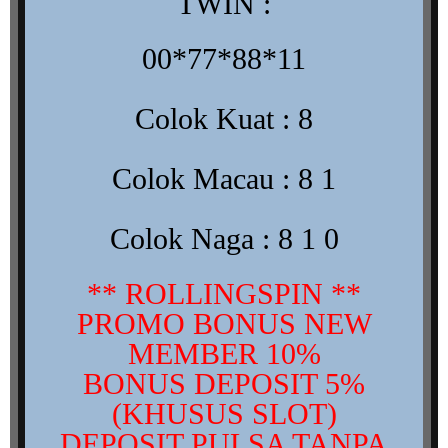
TWIN :
00*77*88*11
Colok Kuat : 8
Colok Macau : 8 1
Colok Naga : 8 1 0
** ROLLINGSPIN **
PROMO BONUS NEW
MEMBER 10%
BONUS DEPOSIT 5%
(KHUSUS SLOT)
DEPOSIT PULSA TANPA