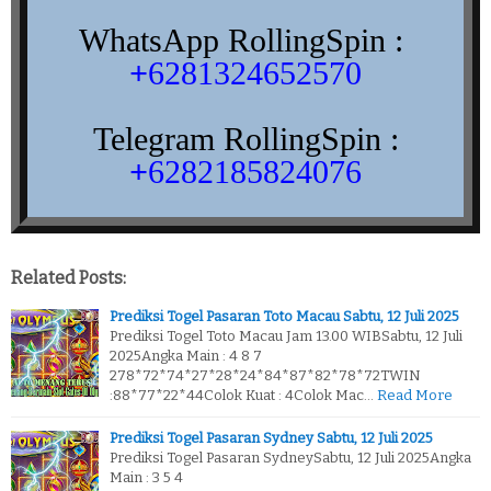
WhatsApp RollingSpin :
+
6281324652570
Telegram RollingSpin :
+
6282185824076
Related Posts:
Prediksi Togel Pasaran Toto Macau Sabtu, 12 Juli 2025
Prediksi Togel Toto Macau Jam 13.00 WIBSabtu, 12 Juli
2025Angka Main : 4 8 7
278*72*74*27*28*24*84*87*82*78*72TWIN
:88*77*22*44Colok Kuat : 4Colok Mac…
Read More
Prediksi Togel Pasaran Sydney Sabtu, 12 Juli 2025
Prediksi Togel Pasaran SydneySabtu, 12 Juli 2025Angka
Main : 3 5 4