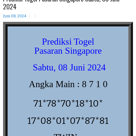
2024
Juni 08, 2024
Prediksi Togel
Pasaran Singapore
Sabtu, 08 Juni 2024
Angka Main : 8 7 1 0
71*78*70*18*10*
17*08*01*07*87*81