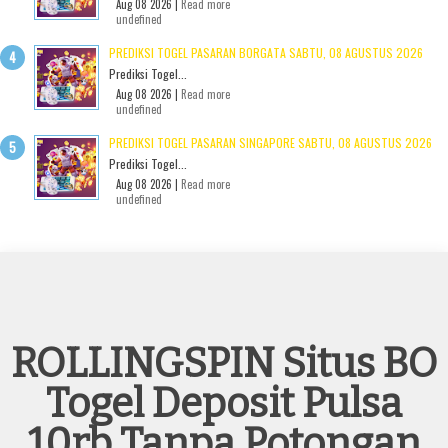
Aug 08 2026 |
Read more
undefined
PREDIKSI TOGEL PASARAN BORGATA SABTU, 08 AGUSTUS 2026
Prediksi Togel...
Aug 08 2026 |
Read more
undefined
PREDIKSI TOGEL PASARAN SINGAPORE SABTU, 08 AGUSTUS 2026
Prediksi Togel...
Aug 08 2026 |
Read more
undefined
ROLLINGSPIN Situs BO
Togel Deposit Pulsa
10rb Tanpa Potongan