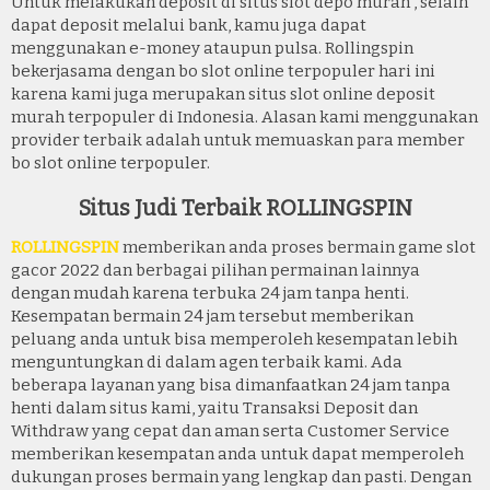
Untuk melakukan deposit di
situs slot depo murah
, selain
dapat deposit melalui bank, kamu juga dapat
menggunakan e-money ataupun pulsa. Rollingspin
bekerjasama dengan bo slot online terpopuler hari ini
karena kami juga merupakan situs slot online deposit
murah terpopuler di Indonesia. Alasan kami menggunakan
provider terbaik adalah untuk memuaskan para member
bo slot online terpopuler
.
Situs Judi Terbaik ROLLINGSPIN
ROLLINGSPIN
memberikan anda proses bermain game
slot
gacor 2022
dan berbagai pilihan permainan lainnya
dengan mudah karena terbuka 24 jam tanpa henti.
Kesempatan bermain 24 jam tersebut memberikan
peluang anda untuk bisa memperoleh kesempatan lebih
menguntungkan di dalam agen terbaik kami. Ada
beberapa layanan yang bisa dimanfaatkan 24 jam tanpa
henti dalam situs kami, yaitu Transaksi Deposit dan
Withdraw yang cepat dan aman serta Customer Service
memberikan kesempatan anda untuk dapat memperoleh
dukungan proses bermain yang lengkap dan pasti. Dengan