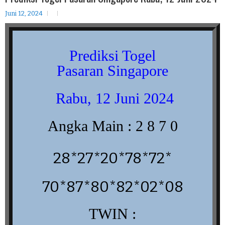
Juni 12, 2024
Prediksi Togel
Pasaran Singapore
Rabu, 12 Juni 2024
Angka Main : 2 8 7 0
28*27*20*78*72*
70*87*80*82*02*08
TWIN :