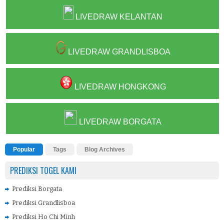
LIVEDRAW KELANTAN
LIVEDRAW GRANDLISBOA
LIVEDRAW HONGKONG
LIVEDRAW BORGATA
Popular
Tags
Blog Archives
PREDIKSI TOGEL KAMI
Prediksi Borgata
Prediksi Grandlisboa
Prediksi Ho Chi Minh