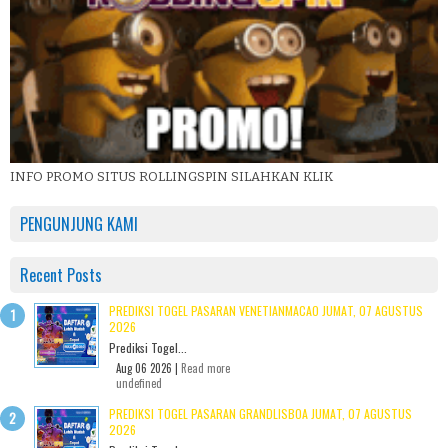
INFO PROMO SITUS ROLLINGSPIN SILAHKAN KLIK
PENGUNJUNG KAMI
Recent Posts
PREDIKSI TOGEL PASARAN VENETIANMACAO JUMAT, 07 AGUSTUS
2026
Prediksi Togel...
Aug 06 2026 |
Read more
undefined
PREDIKSI TOGEL PASARAN GRANDLISBOA JUMAT, 07 AGUSTUS
2026