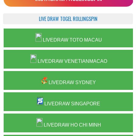
LIVE DRAW TOGEL ROLLINGSPIN
LIVEDRAW TOTO MACAU
LIVEDRAW VENETIANMACAO
LIVEDRAW SYDNEY
LIVEDRAW SINGAPORE
LIVEDRAW HO CHI MINH