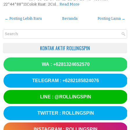
:22*44*88*11Colok Kuat : 2Col…
Read More
← Posting Lebih Baru
Beranda
Posting Lama →
KONTAK AKTIF ROLLINGSPIN
WA : +6281324652570
TELEGRAM : +6282185824076
LINE : @ROLLINGSPIN
TWITTER : ROLLINGSPIN
INSTAGRAM : ROLLINGSPIN