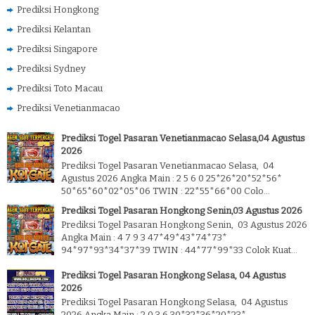
Prediksi Hongkong
Prediksi Kelantan
Prediksi Singapore
Prediksi Sydney
Prediksi Toto Macau
Prediksi Venetianmacao
Prediksi Togel Pasaran Venetianmacao Selasa,04 Agustus
2026
Prediksi Togel Pasaran Venetianmacao Selasa, 04
Agustus 2026 Angka Main : 2 5 6 0 25*26*20*52*56*
50*65*60*02*05*06 TWIN : 22*55*66*00 Colo...
Prediksi Togel Pasaran Hongkong Senin,03 Agustus 2026
Prediksi Togel Pasaran Hongkong Senin, 03 Agustus 2026
Angka Main : 4 7 9 3 47*49*43*74*73*
94*97*93*34*37*39 TWIN : 44*77*99*33 Colok Kuat...
Prediksi Togel Pasaran Hongkong Selasa, 04 Agustus
2026
Prediksi Togel Pasaran Hongkong Selasa, 04 Agustus
2026 Angka Main : 2 0 3 6 30*32*36*20*23*