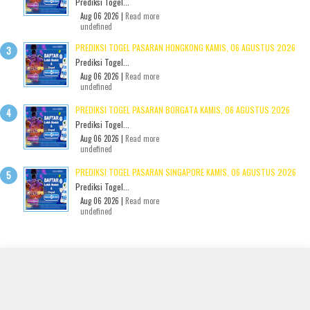
Prediksi Togel...
Aug 06 2026 |
Read more
undefined
PREDIKSI TOGEL PASARAN HONGKONG KAMIS, 06 AGUSTUS 2026
Prediksi Togel...
Aug 06 2026 |
Read more
undefined
PREDIKSI TOGEL PASARAN BORGATA KAMIS, 06 AGUSTUS 2026
Prediksi Togel...
Aug 06 2026 |
Read more
undefined
PREDIKSI TOGEL PASARAN SINGAPORE KAMIS, 06 AGUSTUS 2026
Prediksi Togel...
Aug 06 2026 |
Read more
undefined