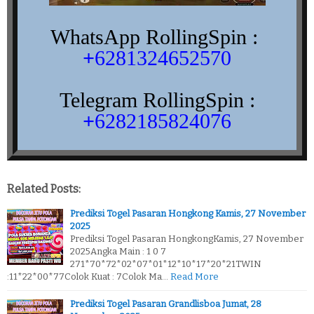
WhatsApp RollingSpin :
+
6281324652570
Telegram RollingSpin :
+
6282185824076
Related Posts:
Prediksi Togel Pasaran Hongkong Kamis, 27 November
2025
Prediksi Togel Pasaran HongkongKamis, 27 November
2025Angka Main : 1 0 7
271*70*72*02*07*01*12*10*17*20*21TWIN
:11*22*00*77Colok Kuat : 7Colok Ma…
Read More
Prediksi Togel Pasaran Grandlisboa Jumat, 28