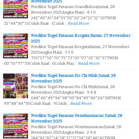
November 2025
Prediksi Togel Pasaran GrandlisboaJumat, 28
November 2025Angka Main : 4 1 0
242*40*41*04*01*02*20*24*21*12*10TWIN
:22*44*00*11Colok Kuat : 1Colok…
Read More
Prediksi Togel Pasaran Borgata Kamis, 27 November
2025
Prediksi Togel Pasaran BorgataKamis, 27 November
2025Angka Main : 3 5 0
753*57*50*70*75*73*03*07*05*30*37TWIN
:00*55*77*33Colok Kuat : 0Colok Mac…
Read More
Prediksi Togel Pasaran Ho Chi Minh Jumat, 28
November 2025
Prediksi Togel Pasaran Ho Chi MinhJumat, 28
November 2025Angka Main : 9 4 8
048*40*49*94*98*90*84*89*80*04*08TWIN
:99*88*44*00Colok Kuat : 9Colok…
Read More
Prediksi Togel Pasaran Venetianmacao Jumat, 28
November 2025
Prediksi Togel Pasaran VenetianmacaoJumat, 28
November 2025Angka Main : 2 4 8
184*81*82*14*18*12*21*24*28*48*41TWIN