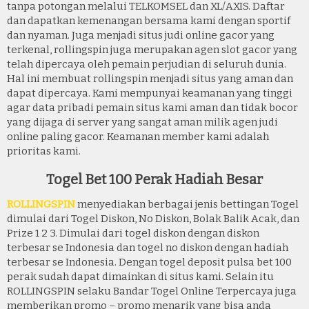
tanpa potongan
melalui TELKOMSEL dan XL/AXIS. Daftar
dan dapatkan kemenangan bersama kami dengan sportif
dan nyaman. Juga menjadi situs judi online gacor yang
terkenal, rollingspin juga merupakan agen slot gacor yang
telah dipercaya oleh pemain perjudian di seluruh dunia.
Hal ini membuat rollingspin menjadi situs yang aman dan
dapat dipercaya. Kami mempunyai keamanan yang tinggi
agar data pribadi pemain situs kami aman dan tidak bocor
yang dijaga di server yang sangat aman milik agen
judi
online
paling gacor. Keamanan member kami adalah
prioritas kami.
Togel Bet 100 Perak Hadiah Besar
ROLLINGSPIN
menyediakan berbagai jenis bettingan Togel
dimulai dari Togel Diskon, No Diskon, Bolak Balik Acak, dan
Prize 1 2 3. Dimulai dari togel diskon dengan diskon
terbesar se Indonesia dan togel no diskon dengan hadiah
terbesar se Indonesia. Dengan
togel deposit pulsa bet 100
perak
sudah dapat dimainkan di situs kami. Selain itu
ROLLINGSPIN selaku Bandar Togel Online Terpercaya juga
memberikan promo – promo menarik yang bisa anda