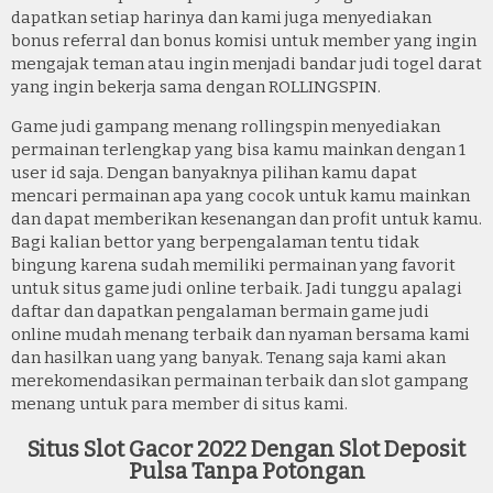
dapatkan setiap harinya dan kami juga menyediakan
bonus referral dan bonus komisi untuk member yang ingin
mengajak teman atau ingin menjadi bandar judi togel darat
yang ingin bekerja sama dengan ROLLINGSPIN.
Game judi gampang menang
rollingspin
menyediakan
permainan terlengkap yang bisa kamu mainkan dengan 1
user id saja. Dengan banyaknya pilihan kamu dapat
mencari permainan apa yang cocok untuk kamu mainkan
dan dapat memberikan kesenangan dan profit untuk kamu.
Bagi kalian bettor yang berpengalaman tentu tidak
bingung karena sudah memiliki permainan yang favorit
untuk situs
game judi online terbaik
. Jadi tunggu apalagi
daftar dan dapatkan pengalaman bermain game
judi
online mudah menang
terbaik dan nyaman bersama kami
dan hasilkan uang yang banyak. Tenang saja kami akan
merekomendasikan permainan terbaik dan
slot gampang
menang
untuk para member di situs kami.
Situs Slot Gacor 2022 Dengan Slot Deposit
Pulsa Tanpa Potongan