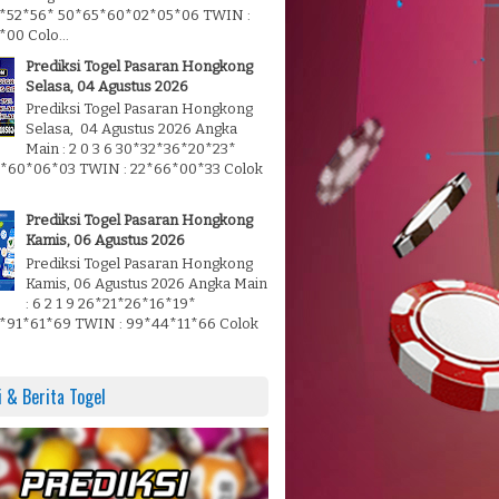
*52*56* 50*65*60*02*05*06 TWIN :
00 Colo...
Prediksi Togel Pasaran Hongkong
Selasa, 04 Agustus 2026
Prediksi Togel Pasaran Hongkong
Selasa, 04 Agustus 2026 Angka
Main : 2 0 3 6 30*32*36*20*23*
*60*06*03 TWIN : 22*66*00*33 Colok
Prediksi Togel Pasaran Hongkong
Kamis, 06 Agustus 2026
Prediksi Togel Pasaran Hongkong
Kamis, 06 Agustus 2026 Angka Main
: 6 2 1 9 26*21*26*16*19*
*91*61*69 TWIN : 99*44*11*66 Colok
i & Berita Togel