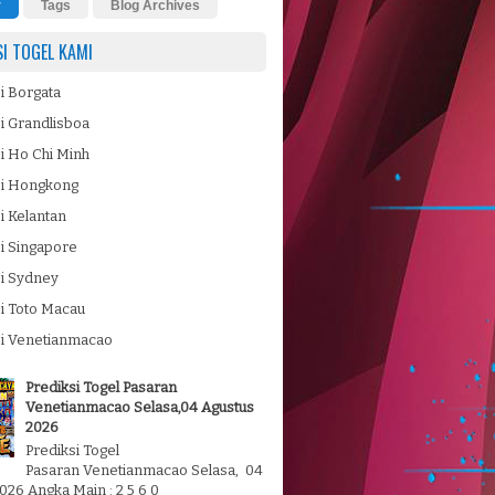
r
Tags
Blog Archives
I TOGEL KAMI
i Borgata
i Grandlisboa
i Ho Chi Minh
si Hongkong
i Kelantan
i Singapore
si Sydney
i Toto Macau
si Venetianmacao
Prediksi Togel Pasaran
Venetianmacao Selasa,04 Agustus
2026
Prediksi Togel
Pasaran Venetianmacao Selasa, 04
026 Angka Main : 2 5 6 0