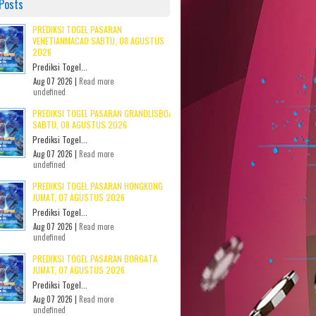
Posts
PREDIKSI TOGEL PASARAN
VENETIANMACAO SABTU, 08 AGUSTUS
2026
Prediksi Togel...
Aug 07 2026 |
Read more
undefined
PREDIKSI TOGEL PASARAN GRANDLISBOA
SABTU, 08 AGUSTUS 2026
Prediksi Togel...
Aug 07 2026 |
Read more
undefined
PREDIKSI TOGEL PASARAN HONGKONG
JUMAT, 07 AGUSTUS 2026
Prediksi Togel...
Aug 07 2026 |
Read more
undefined
PREDIKSI TOGEL PASARAN BORGATA
JUMAT, 07 AGUSTUS 2026
Prediksi Togel...
Aug 07 2026 |
Read more
undefined