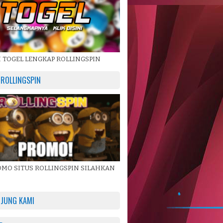
I TOGEL LENGKAP ROLLINGSPIN
ROLLINGSPIN
OMO SITUS ROLLINGSPIN SILAHKAN
JUNG KAMI