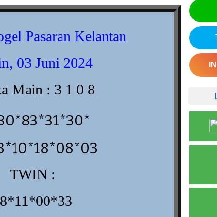
ogel Pasaran Kelantan
n, 03 Juni 2024
I
a Main : 3 1 0 8
80*83*31*30*
3*10*18*08*03
TWIN :
8*11*00*33