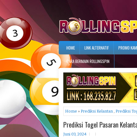
HOME
LINK ALTERNATIF
PROMO KAM
CARA BERMAIN ROLLINGSPIN
Home
»
Prediksi Kelantan
,
Prediksi To
Prediksi Togel Pasaran Kelant
Juni 03, 2024