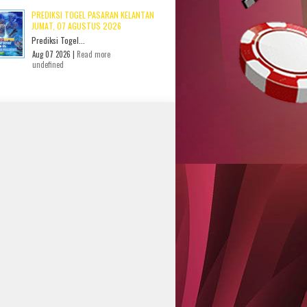
PREDIKSI TOGEL PASARAN KELANTAN
JUMAT, 07 AGUSTUS 2026
Prediksi Togel...
Aug 07 2026 |
Read more
undefined