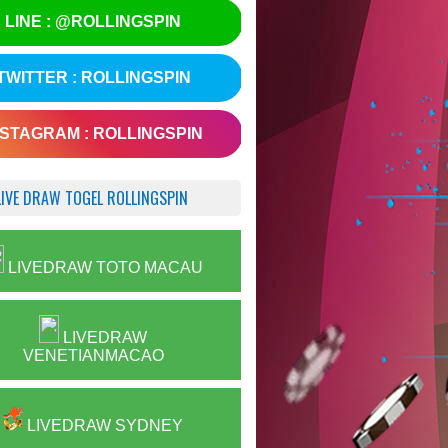
LINE : @ROLLINGSPIN
TWITTER : ROLLINGSPIN
NSTAGRAM : ROLLINGSPIN
LIVE DRAW TOGEL ROLLINGSPIN
LIVEDRAW TOTO MACAU
LIVEDRAW
VENETIANMACAO
LIVEDRAW SYDNEY