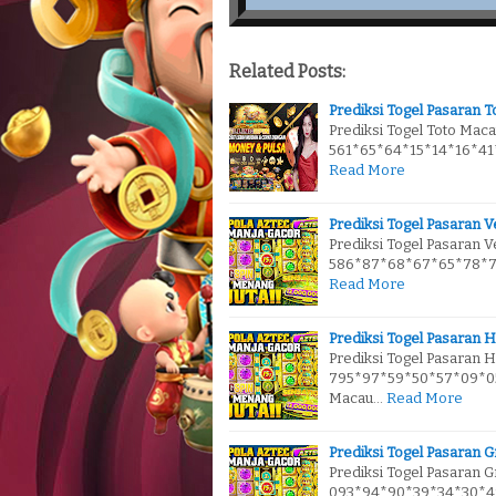
Related Posts:
Prediksi Togel Pasaran 
Prediksi Togel Toto Mac
561*65*64*15*14*16*41
Read More
Prediksi Togel Pasaran 
Prediksi Togel Pasaran 
586*87*68*67*65*78*76
Read More
Prediksi Togel Pasaran 
Prediksi Togel Pasaran 
795*97*59*50*57*09*05
Macau…
Read More
Prediksi Togel Pasaran 
Prediksi Togel Pasaran G
093*94*90*39*34*30*49