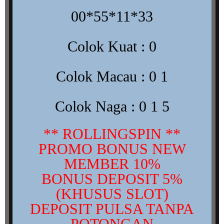
00*55*11*33
Colok Kuat : 0
Colok Macau : 0 1
Colok Naga : 0 1 5
** ROLLINGSPIN **
PROMO BONUS NEW
MEMBER 10%
BONUS DEPOSIT 5%
(KHUSUS SLOT)
DEPOSIT PULSA TANPA
POTONGAN