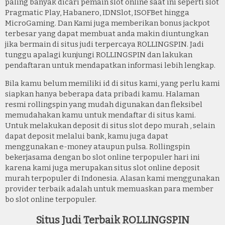
paling banyak dicari pemain slot online saat ini seperti slot
Pragmatic Play, Habanero, IDNSlot, ISOFBet hingga
MicroGaming. Dan Kami juga memberikan bonus jackpot
terbesar yang dapat membuat anda makin diuntungkan
jika bermain di situs judi terpercaya ROLLINGSPIN. Jadi
tunggu apalagi kunjungi ROLLINGSPIN dan lakukan
pendaftaran untuk mendapatkan informasi lebih lengkap.
Bila kamu belum memiliki id di situs kami, yang perlu kami
siapkan hanya beberapa data pribadi kamu. Halaman
resmi rollingspin yang mudah digunakan dan fleksibel
memudahakan kamu untuk mendaftar di situs kami.
Untuk melakukan deposit di
situs slot depo murah
, selain
dapat deposit melalui bank, kamu juga dapat
menggunakan e-money ataupun pulsa. Rollingspin
bekerjasama dengan bo slot online terpopuler hari ini
karena kami juga merupakan situs slot online deposit
murah terpopuler di Indonesia. Alasan kami menggunakan
provider terbaik adalah untuk memuaskan para member
bo slot online terpopuler
.
Situs Judi Terbaik ROLLINGSPIN