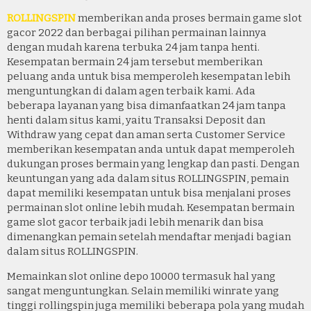
ROLLINGSPIN
memberikan anda proses bermain game
slot
gacor 2022
dan berbagai pilihan permainan lainnya
dengan mudah karena terbuka 24 jam tanpa henti.
Kesempatan bermain 24 jam tersebut memberikan
peluang anda untuk bisa memperoleh kesempatan lebih
menguntungkan di dalam agen terbaik kami. Ada
beberapa layanan yang bisa dimanfaatkan 24 jam tanpa
henti dalam situs kami, yaitu Transaksi Deposit dan
Withdraw yang cepat dan aman serta Customer Service
memberikan kesempatan anda untuk dapat memperoleh
dukungan proses bermain yang lengkap dan pasti. Dengan
keuntungan yang ada dalam situs ROLLINGSPIN, pemain
dapat memiliki kesempatan untuk bisa menjalani proses
permainan slot online lebih mudah. Kesempatan bermain
game slot gacor terbaik
jadi lebih menarik dan bisa
dimenangkan pemain setelah mendaftar menjadi bagian
dalam situs ROLLINGSPIN.
Memainkan slot online depo 10000 termasuk hal yang
sangat menguntungkan. Selain memiliki winrate yang
tinggi rollingspin juga memiliki beberapa pola yang mudah