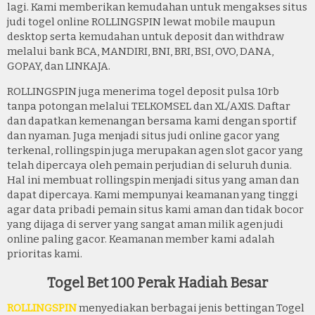
lagi. Kami memberikan kemudahan untuk mengakses situs
judi togel online ROLLINGSPIN lewat mobile maupun
desktop serta kemudahan untuk deposit dan withdraw
melalui bank BCA, MANDIRI, BNI, BRI, BSI, OVO, DANA,
GOPAY, dan LINKAJA.
ROLLINGSPIN juga menerima
togel deposit pulsa 10rb
tanpa potongan
melalui TELKOMSEL dan XL/AXIS. Daftar
dan dapatkan kemenangan bersama kami dengan sportif
dan nyaman. Juga menjadi situs judi online gacor yang
terkenal, rollingspin juga merupakan agen slot gacor yang
telah dipercaya oleh pemain perjudian di seluruh dunia.
Hal ini membuat rollingspin menjadi situs yang aman dan
dapat dipercaya. Kami mempunyai keamanan yang tinggi
agar data pribadi pemain situs kami aman dan tidak bocor
yang dijaga di server yang sangat aman milik agen
judi
online
paling gacor. Keamanan member kami adalah
prioritas kami.
Togel Bet 100 Perak Hadiah Besar
ROLLINGSPIN
menyediakan berbagai jenis bettingan Togel