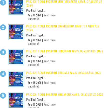
PREDIKSI TOGEL PASARAN VENETIANMACAO JUMAT, 07 AGUSTUS
2026
Prediksi Togel...
Aug 06 2026 |
Read more
undefined
PREDIKSI TOGEL PASARAN GRANDLISBOA JUMAT, 07 AGUSTUS
2026
Prediksi Togel...
Aug 06 2026 |
Read more
undefined
PREDIKSI TOGEL PASARAN HONGKONG KAMIS, 06 AGUSTUS 2026
Prediksi Togel...
Aug 06 2026 |
Read more
undefined
PREDIKSI TOGEL PASARAN BORGATA KAMIS, 06 AGUSTUS 2026
Prediksi Togel...
Aug 06 2026 |
Read more
undefined
PREDIKSI TOGEL PASARAN SINGAPORE KAMIS, 06 AGUSTUS 2026
Prediksi Togel...
Aug 06 2026 |
Read more
undefined