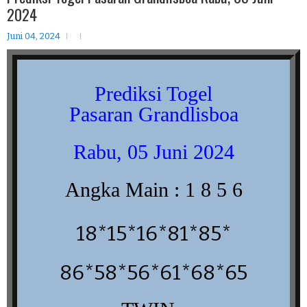
2024
Juni 04, 2024
Prediksi Togel
Pasaran Grandlisboa
Rabu, 05 Juni 2024
Angka Main : 1 8 5 6
18*15*16*81*85*
86*58*56*61*68*65