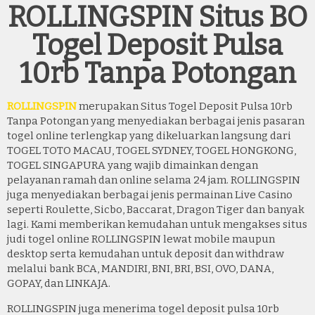
ROLLINGSPIN Situs BO
Togel Deposit Pulsa
10rb Tanpa Potongan
ROLLINGSPIN
merupakan Situs Togel Deposit Pulsa 10rb
Tanpa Potongan yang menyediakan berbagai jenis pasaran
togel online
terlengkap yang dikeluarkan langsung dari
TOGEL TOTO MACAU, TOGEL SYDNEY, TOGEL HONGKONG,
TOGEL SINGAPURA yang wajib dimainkan dengan
pelayanan ramah dan online selama 24 jam. ROLLINGSPIN
juga menyediakan berbagai jenis permainan Live Casino
seperti Roulette, Sicbo, Baccarat, Dragon Tiger dan banyak
lagi. Kami memberikan kemudahan untuk mengakses situs
judi togel online ROLLINGSPIN lewat mobile maupun
desktop serta kemudahan untuk deposit dan withdraw
melalui bank BCA, MANDIRI, BNI, BRI, BSI, OVO, DANA,
GOPAY, dan LINKAJA.
ROLLINGSPIN juga menerima
togel deposit pulsa 10rb