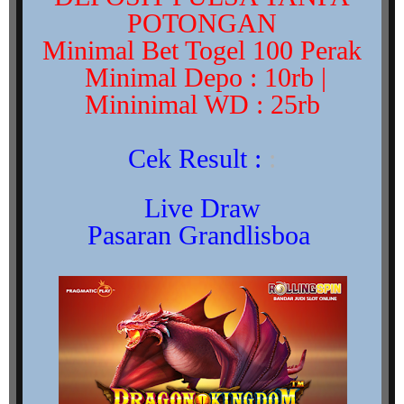
POTONGAN
Minimal Bet Togel 100 Perak
Minimal Depo : 10rb |
Mininimal WD : 25rb
Cek Result :
:
Live Draw
Pasaran Grandlisboa