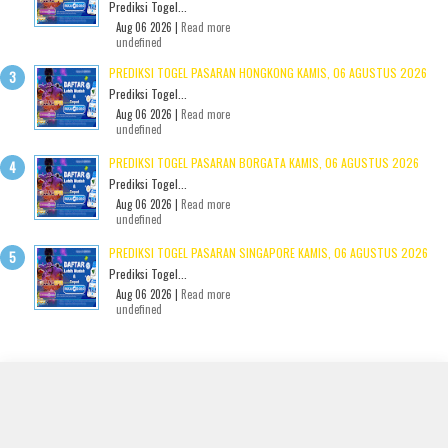
Prediksi Togel...
Aug 06 2026 |
Read more
undefined
PREDIKSI TOGEL PASARAN HONGKONG KAMIS, 06 AGUSTUS 2026
Prediksi Togel...
Aug 06 2026 |
Read more
undefined
PREDIKSI TOGEL PASARAN BORGATA KAMIS, 06 AGUSTUS 2026
Prediksi Togel...
Aug 06 2026 |
Read more
undefined
PREDIKSI TOGEL PASARAN SINGAPORE KAMIS, 06 AGUSTUS 2026
Prediksi Togel...
Aug 06 2026 |
Read more
undefined