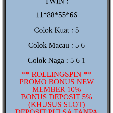
TWIN :
11*88*55*66
Colok Kuat : 5
Colok Macau : 5 6
Colok Naga : 5 6 1
** ROLLINGSPIN **
PROMO BONUS NEW
MEMBER 10%
BONUS DEPOSIT 5%
(KHUSUS SLOT)
DEPOSIT PULSA TANPA