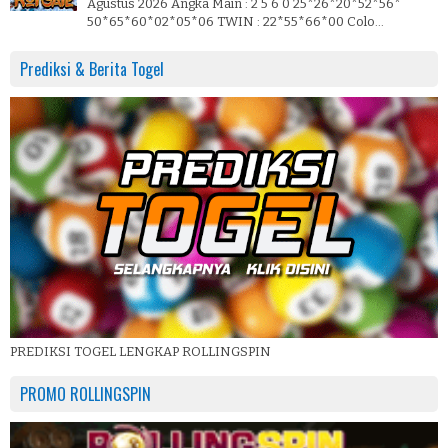
Agustus 2026 Angka Main : 2 5 6 0 25*26*20*52*56*
50*65*60*02*05*06 TWIN : 22*55*66*00 Colo...
Prediksi & Berita Togel
PREDIKSI TOGEL LENGKAP ROLLINGSPIN
PROMO ROLLINGSPIN