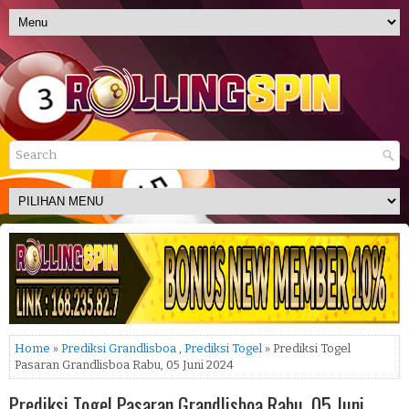
Home
»
Prediksi Grandlisboa
,
Prediksi Togel
» Prediksi Togel
Pasaran Grandlisboa Rabu, 05 Juni 2024
Prediksi Togel Pasaran Grandlisboa Rabu, 05 Juni