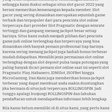
sehingga kami diakui sebagai
situs slot gacor 2022
yang
berani memerikan kemenangan kepada member. Slot
gacor yang sering dimainkan merupakan sejumlah game
terbaik dan terpopuler dari para pencinta slot online
terpercaya dari provider Slot Pragmatic dengan winrate
tertinggi dan gampang menang jackpot besar setiap
harinya. Situs kami sudah menjadi pilihan dari pencinta
game judi online terlengkap dan terpercaya yang bisa
dimainkan oleh banyak pemain profesional tiap harinya
karena sering menang jackpot juga hadiah bonus terbesar
mudah didapatkan. Memiliki jenis permainan slot online
terlengkap dengan slot
deposit pulsa tanpa potongan
yang
paling banyak dicari pemain slot online saat ini seperti slot
Pragmatic Play, Habanero, IDNSlot, ISOFBet hingga
MicroGaming. Dan Kami juga memberikan bonus jackpot
terbesar yang dapat membuat anda makin diuntungkan
jika bermain di situs judi terpercaya ROLLINGSPIN. Jadi
tunggu apalagi kunjungi ROLLINGSPIN dan lakukan
pendaftaran untuk mendapatkan informasi lebih lengkap.
Bila kamu belum memiliki id di situs kami, yang perlu kami