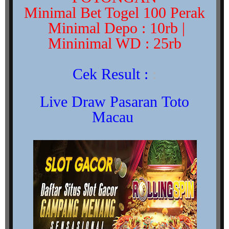
Minimal Bet Togel 100 Perak
Minimal Depo : 10rb |
Mininimal WD : 25rb
Cek Result :
:
Live Draw Pasaran Toto
Macau