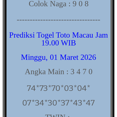
Colok Naga : 9 0 8
--------------------------------
Prediksi Togel Toto Macau Jam
19.00 WIB
Minggu, 01 Maret 2026
Angka Main : 3 4 7 0
74*73*70*03*04*
07*34*30*37*43*47