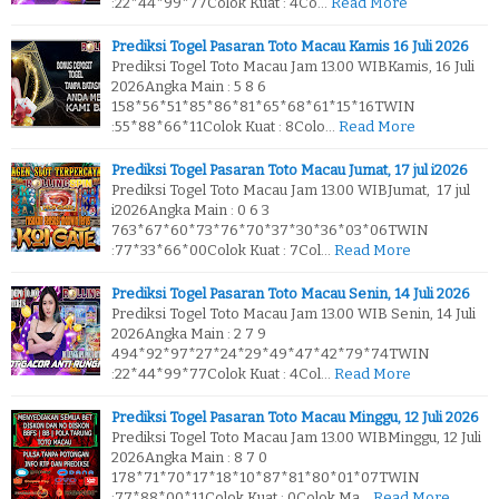
:22*44*99*77Colok Kuat : 4Co…
Read More
Prediksi Togel Pasaran Toto Macau Kamis 16 Juli 2026
Prediksi Togel Toto Macau Jam 13.00 WIBKamis, 16 Juli
2026Angka Main : 5 8 6
158*56*51*85*86*81*65*68*61*15*16TWIN
:55*88*66*11Colok Kuat : 8Colo…
Read More
Prediksi Togel Pasaran Toto Macau Jumat, 17 jul i2026
Prediksi Togel Toto Macau Jam 13.00 WIBJumat, 17 jul
i2026Angka Main : 0 6 3
763*67*60*73*76*70*37*30*36*03*06TWIN
:77*33*66*00Colok Kuat : 7Col…
Read More
Prediksi Togel Pasaran Toto Macau Senin, 14 Juli 2026
Prediksi Togel Toto Macau Jam 13.00 WIB Senin, 14 Juli
2026Angka Main : 2 7 9
494*92*97*27*24*29*49*47*42*79*74TWIN
:22*44*99*77Colok Kuat : 4Col…
Read More
Prediksi Togel Pasaran Toto Macau Minggu, 12 Juli 2026
Prediksi Togel Toto Macau Jam 13.00 WIBMinggu, 12 Juli
2026Angka Main : 8 7 0
178*71*70*17*18*10*87*81*80*01*07TWIN
:77*88*00*11Colok Kuat : 0Colok Ma…
Read More