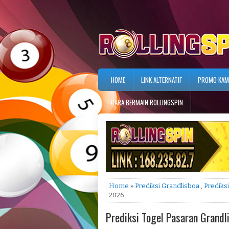
HOME
LINK ALTERNATIF
PROMO KAM
CARA BERMAIN ROLLINGSPIN
Home
»
Prediksi Grandlisboa
,
Prediksi
2026
Prediksi Togel Pasaran Grand