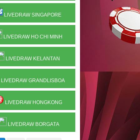
LIVEDRAW SINGAPORE
LIVEDRAW HO CHI MINH
LIVEDRAW KELANTAN
LIVEDRAW GRANDLISBOA
LIVEDRAW HONGKONG
LIVEDRAW BORGATA