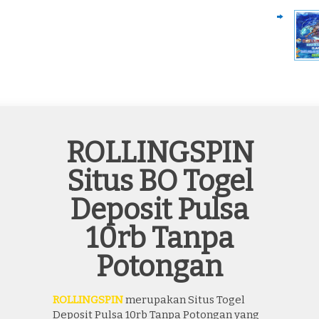
ROLLINGSPIN
Situs BO Togel
Deposit Pulsa
10rb Tanpa
Potongan
ROLLINGSPIN
merupakan Situs Togel
Deposit Pulsa 10rb Tanpa Potongan yang