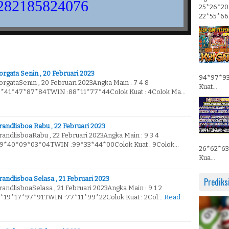
282185824076
25*26*20
22*55*66*
orgata Senin , 20 Februari 2023
94*97*93
orgataSenin , 20 Februari 2023Angka Main : 7 4 8
Kuat...
*41*47*87*84TWIN :88*11*77*44Colok Kuat : 4Colok Ma…
randlisboa Rabu , 22 Februari 2023
randlisboaRabu , 22 Februari 2023Angka Main : 9 3 4
*40*09*03*04TWIN :99*33*44*00Colok Kuat : 9Colok…
26*62*63
Kua...
randlisboa Selasa , 21 Februari 2023
Prediks
randlisboaSelasa , 21 Februari 2023Angka Main : 9 1 2
*19*17*97*91TWIN :77*11*99*22Colok Kuat : 2Col…
Read