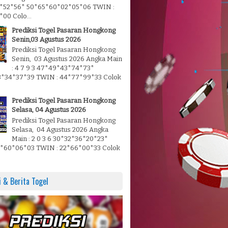
*52*56* 50*65*60*02*05*06 TWIN :
00 Colo...
Prediksi Togel Pasaran Hongkong
Senin,03 Agustus 2026
Prediksi Togel Pasaran Hongkong
Senin, 03 Agustus 2026 Angka Main
: 4 7 9 3 47*49*43*74*73*
*34*37*39 TWIN : 44*77*99*33 Colok
Prediksi Togel Pasaran Hongkong
Selasa, 04 Agustus 2026
Prediksi Togel Pasaran Hongkong
Selasa, 04 Agustus 2026 Angka
Main : 2 0 3 6 30*32*36*20*23*
*60*06*03 TWIN : 22*66*00*33 Colok
i & Berita Togel