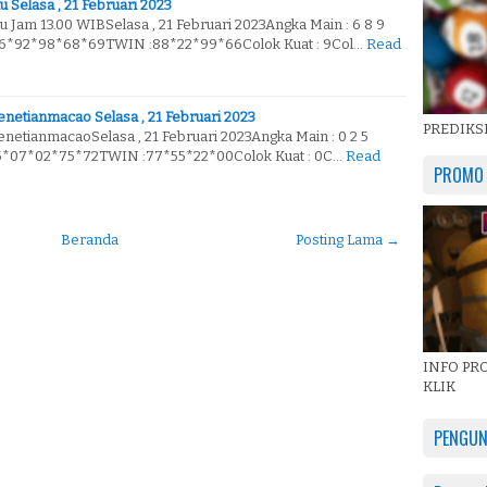
u Selasa , 21 Februari 2023
u Jam 13.00 WIBSelasa , 21 Februari 2023Angka Main : 6 8 9
*92*98*68*69TWIN :88*22*99*66Colok Kuat : 9Col…
Read
enetianmacao Selasa , 21 Februari 2023
PREDIKS
enetianmacaoSelasa , 21 Februari 2023Angka Main : 0 2 5
*07*02*75*72TWIN :77*55*22*00Colok Kuat : 0C…
Read
PROMO 
Beranda
Posting Lama →
INFO PR
KLIK
PENGUN