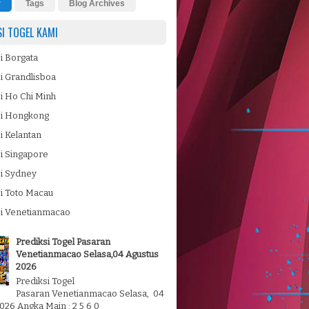
r
Tags
Blog Archives
I TOGEL KAMI
i Borgata
i Grandlisboa
i Ho Chi Minh
si Hongkong
i Kelantan
i Singapore
si Sydney
i Toto Macau
si Venetianmacao
Prediksi Togel Pasaran
Venetianmacao Selasa,04 Agustus
2026
Prediksi Togel
Pasaran Venetianmacao Selasa, 04
026 Angka Main : 2 5 6 0