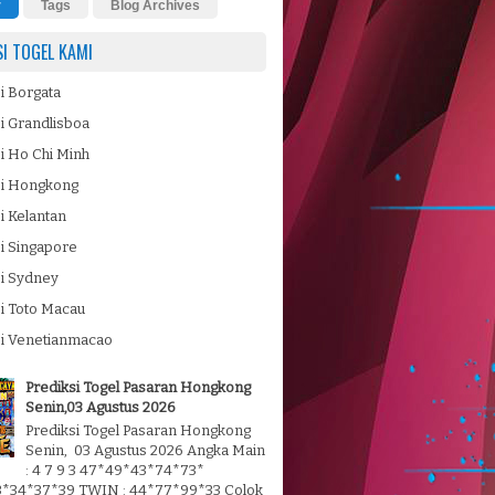
r
Tags
Blog Archives
I TOGEL KAMI
i Borgata
i Grandlisboa
i Ho Chi Minh
si Hongkong
i Kelantan
i Singapore
si Sydney
i Toto Macau
si Venetianmacao
Prediksi Togel Pasaran Hongkong
Senin,03 Agustus 2026
Prediksi Togel Pasaran Hongkong
Senin, 03 Agustus 2026 Angka Main
: 4 7 9 3 47*49*43*74*73*
*34*37*39 TWIN : 44*77*99*33 Colok