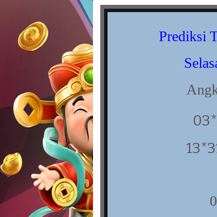
Prediksi 
Selas
Angk
03*
13*3
0