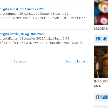
orgata Jumat , 19 Agustus 2022
orgataJumat , 19 Agustus 2022Angka Main : 1 9 2
*19*12*82*89TWIN :11*22*88*99Colok Kuat : 1Colok Mac…
PREDIKS
orgata Kamis , 18 Agustus 2022
PROMO 
orgataKamis , 18 Agustus 2022Angka Main : 6 4 3
*43*49*94*96TWIN :99*44*33*66Colok Kuat : 6Colok
Beranda
Posting Lama →
INFO PR
KLIK
PENGUN