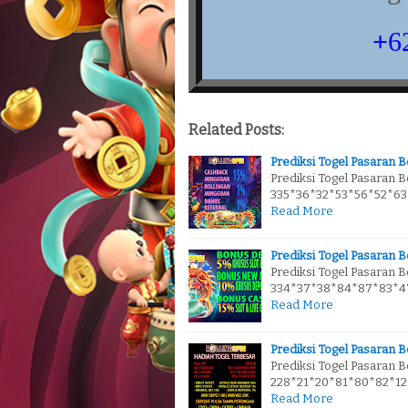
+
6
Related Posts:
Prediksi Togel Pasaran B
Prediksi Togel Pasaran B
335*36*32*53*56*52*63
Read More
Prediksi Togel Pasaran B
Prediksi Togel Pasaran B
334*37*38*84*87*83*47
Read More
Prediksi Togel Pasaran B
Prediksi Togel Pasaran B
228*21*20*81*80*82*12
Read More