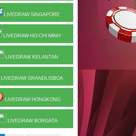
LIVEDRAW SINGAPORE
LIVEDRAW HO CHI MINH
LIVEDRAW KELANTAN
LIVEDRAW GRANDLISBOA
LIVEDRAW HONGKONG
LIVEDRAW BORGATA