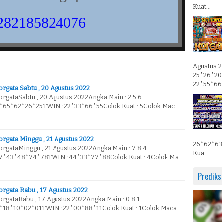
Kuat...
282185824076
Agustus 2
25*26*20
22*55*66*
orgata Sabtu , 20 Agustus 2022
orgataSabtu , 20 Agustus 2022Angka Main : 2 5 6
*65*62*26*25TWIN :22*33*66*55Colok Kuat : 5Colok Mac…
orgata Minggu , 21 Agustus 2022
26*62*63
orgataMinggu , 21 Agustus 2022Angka Main : 7 8 4
Kua...
*43*48*74*78TWIN :44*33*77*88Colok Kuat : 4Colok Ma…
Prediks
orgata Rabu , 17 Agustus 2022
orgataRabu , 17 Agustus 2022Angka Main : 0 8 1
*18*10*02*01TWIN :22*00*88*11Colok Kuat : 1Colok Maca…