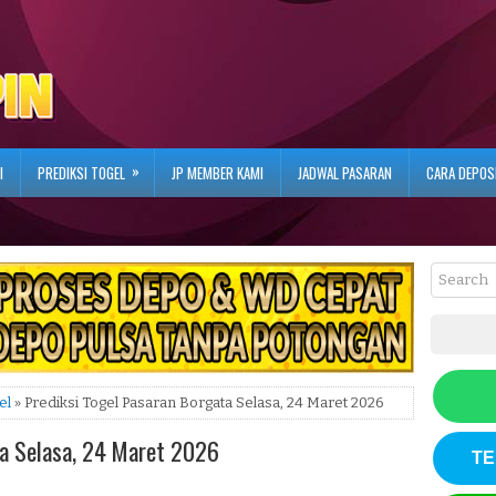
»
I
PREDIKSI TOGEL
JP MEMBER KAMI
JADWAL PASARAN
CARA DEPOSI
el
» Prediksi Togel Pasaran Borgata Selasa, 24 Maret 2026
ta Selasa, 24 Maret 2026
TE