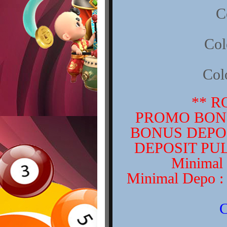
C
Col
Col
** R
PROMO BON
BONUS DEPOS
DEPOSIT PU
Minimal 
Minimal Depo : 
C