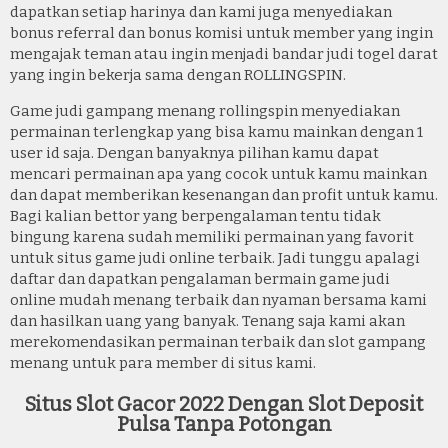
dapatkan setiap harinya dan kami juga menyediakan
bonus referral dan bonus komisi untuk member yang ingin
mengajak teman atau ingin menjadi bandar judi togel darat
yang ingin bekerja sama dengan ROLLINGSPIN.
Game judi gampang menang
rollingspin
menyediakan
permainan terlengkap yang bisa kamu mainkan dengan 1
user id saja. Dengan banyaknya pilihan kamu dapat
mencari permainan apa yang cocok untuk kamu mainkan
dan dapat memberikan kesenangan dan profit untuk kamu.
Bagi kalian bettor yang berpengalaman tentu tidak
bingung karena sudah memiliki permainan yang favorit
untuk situs
game judi online terbaik
. Jadi tunggu apalagi
daftar dan dapatkan pengalaman bermain game
judi
online mudah menang
terbaik dan nyaman bersama kami
dan hasilkan uang yang banyak. Tenang saja kami akan
merekomendasikan permainan terbaik dan
slot gampang
menang
untuk para member di situs kami.
Situs Slot Gacor 2022 Dengan Slot Deposit
Pulsa Tanpa Potongan