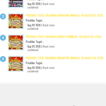
Aug 09 2026 |
Read more
undefined
PREDIKSI TOGEL PASARAN HONGKONG MINGGU, 09 AGUSTUS 2026
Prediksi Togel...
Aug 09 2026 |
Read more
undefined
PREDIKSI TOGEL PASARAN BORGATA MINGGU, 09 AGUSTUS 2026
Prediksi Togel...
Aug 09 2026 |
Read more
undefined
PREDIKSI TOGEL PASARAN SINGAPORE MINGGU, 09 AGUSTUS 2026
Prediksi Togel...
Aug 09 2026 |
Read more
undefined