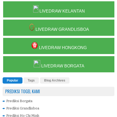
LIVEDRAW KELANTAN
LIVEDRAW GRANDLISBOA
LIVEDRAW HONGKONG
LIVEDRAW BORGATA
Popular
Tags
Blog Archives
PREDIKSI TOGEL KAMI
Prediksi Borgata
Prediksi Grandlisboa
Prediksi Ho Chi Minh