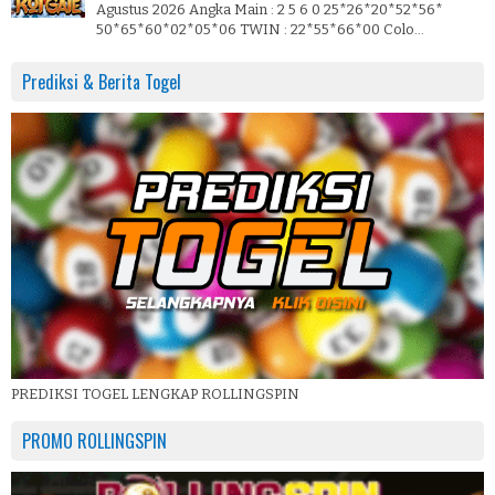
Agustus 2026 Angka Main : 2 5 6 0 25*26*20*52*56*
50*65*60*02*05*06 TWIN : 22*55*66*00 Colo...
Prediksi & Berita Togel
PREDIKSI TOGEL LENGKAP ROLLINGSPIN
PROMO ROLLINGSPIN