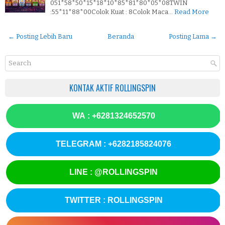
051*58*50*15*18*10*85*81*80*05*08TWIN
:55*11*88*00Colok Kuat : 8Colok Maca…
Read More
← Posting Lebih Baru
Beranda
Posting Lama →
KONTAK AKTIF ROLLINGSPIN
WA : +6281324652570
TELEGRAM : +6282185824076
LINE : @ROLLINGSPIN
TWITTER : ROLLINGSPIN