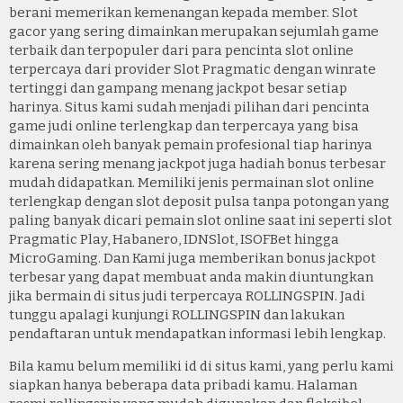
berani memerikan kemenangan kepada member. Slot
gacor yang sering dimainkan merupakan sejumlah game
terbaik dan terpopuler dari para pencinta slot online
terpercaya dari provider Slot Pragmatic dengan winrate
tertinggi dan gampang menang jackpot besar setiap
harinya. Situs kami sudah menjadi pilihan dari pencinta
game judi online terlengkap dan terpercaya yang bisa
dimainkan oleh banyak pemain profesional tiap harinya
karena sering menang jackpot juga hadiah bonus terbesar
mudah didapatkan. Memiliki jenis permainan slot online
terlengkap dengan slot
deposit pulsa tanpa potongan
yang
paling banyak dicari pemain slot online saat ini seperti slot
Pragmatic Play, Habanero, IDNSlot, ISOFBet hingga
MicroGaming. Dan Kami juga memberikan bonus jackpot
terbesar yang dapat membuat anda makin diuntungkan
jika bermain di situs judi terpercaya ROLLINGSPIN. Jadi
tunggu apalagi kunjungi ROLLINGSPIN dan lakukan
pendaftaran untuk mendapatkan informasi lebih lengkap.
Bila kamu belum memiliki id di situs kami, yang perlu kami
siapkan hanya beberapa data pribadi kamu. Halaman