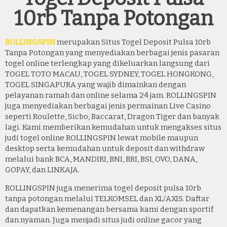
10rb Tanpa Potongan
ROLLINGSPIN
merupakan Situs Togel Deposit Pulsa 10rb
Tanpa Potongan yang menyediakan berbagai jenis pasaran
togel online
terlengkap yang dikeluarkan langsung dari
TOGEL TOTO MACAU, TOGEL SYDNEY, TOGEL HONGKONG,
TOGEL SINGAPURA yang wajib dimainkan dengan
pelayanan ramah dan online selama 24 jam. ROLLINGSPIN
juga menyediakan berbagai jenis permainan Live Casino
seperti Roulette, Sicbo, Baccarat, Dragon Tiger dan banyak
lagi. Kami memberikan kemudahan untuk mengakses situs
judi togel online ROLLINGSPIN lewat mobile maupun
desktop serta kemudahan untuk deposit dan withdraw
melalui bank BCA, MANDIRI, BNI, BRI, BSI, OVO, DANA,
GOPAY, dan LINKAJA.
ROLLINGSPIN juga menerima
togel deposit pulsa 10rb
tanpa potongan
melalui TELKOMSEL dan XL/AXIS. Daftar
dan dapatkan kemenangan bersama kami dengan sportif
dan nyaman. Juga menjadi situs judi online gacor yang