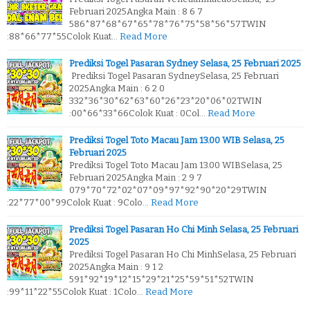
Februari 2025Angka Main : 8 6 7
586*87*68*67*65*78*76*75*58*56*57TWIN
:88*66*77*55Colok Kuat…
Read More
Prediksi Togel Pasaran Sydney Selasa, 25 Februari 2025
Prediksi Togel Pasaran SydneySelasa, 25 Februari
2025Angka Main : 6 2 0
332*36*30*62*63*60*26*23*20*06*02TWIN
:00*66*33*66Colok Kuat : 0Col…
Read More
Prediksi Togel Toto Macau Jam 13.00 WIB Selasa, 25
Februari 2025
Prediksi Togel Toto Macau Jam 13.00 WIBSelasa, 25
Februari 2025Angka Main : 2 9 7
079*70*72*02*07*09*97*92*90*20*29TWIN
:22*77*00*99Colok Kuat : 9Colo…
Read More
Prediksi Togel Pasaran Ho Chi Minh Selasa, 25 Februari
2025
Prediksi Togel Pasaran Ho Chi MinhSelasa, 25 Februari
2025Angka Main : 9 1 2
591*92*19*12*15*29*21*25*59*51*52TWIN
:99*11*22*55Colok Kuat : 1Colo…
Read More