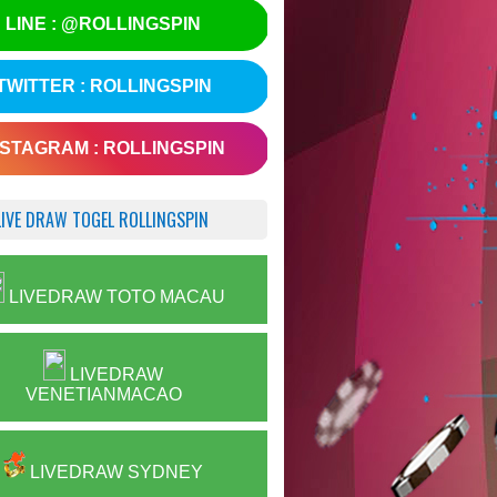
LINE : @ROLLINGSPIN
TWITTER : ROLLINGSPIN
NSTAGRAM : ROLLINGSPIN
LIVE DRAW TOGEL ROLLINGSPIN
LIVEDRAW TOTO MACAU
LIVEDRAW
VENETIANMACAO
LIVEDRAW SYDNEY