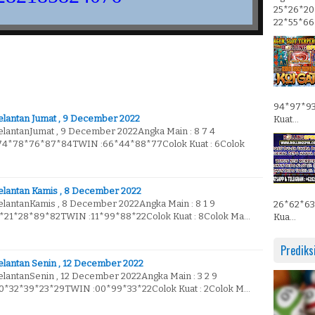
25*26*20
22*55*66*
94*97*93
Kelantan Jumat , 9 December 2022
Kuat...
KelantanJumat , 9 December 2022Angka Main : 8 7 4
4*78*76*87*84TWIN :66*44*88*77Colok Kuat : 6Colok
Kelantan Kamis , 8 December 2022
KelantanKamis , 8 December 2022Angka Main : 8 1 9
26*62*63
*21*28*89*82TWIN :11*99*88*22Colok Kuat : 8Colok Ma…
Kua...
Prediks
Kelantan Senin , 12 December 2022
KelantanSenin , 12 December 2022Angka Main : 3 2 9
*32*39*23*29TWIN :00*99*33*22Colok Kuat : 2Colok M…