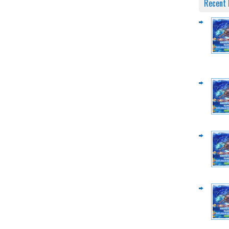
Recent 