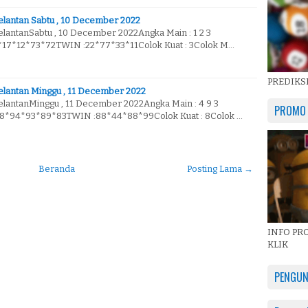
Kelantan Sabtu , 10 December 2022
elantanSabtu , 10 December 2022Angka Main : 1 2 3
17*12*73*72TWIN :22*77*33*11Colok Kuat : 3Colok M…
PREDIKS
Kelantan Minggu , 11 December 2022
KelantanMinggu , 11 December 2022Angka Main : 4 9 3
PROMO 
*94*93*89*83TWIN :88*44*88*99Colok Kuat : 8Colok …
Beranda
Posting Lama →
INFO PR
KLIK
PENGUN