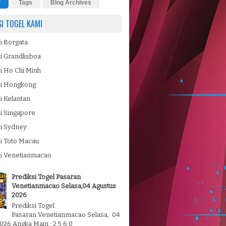
r
Tags
Blog Archives
I TOGEL KAMI
i Borgata
i Grandlisboa
i Ho Chi Minh
si Hongkong
i Kelantan
i Singapore
si Sydney
i Toto Macau
si Venetianmacao
Prediksi Togel Pasaran
Venetianmacao Selasa,04 Agustus
2026
Prediksi Togel
Pasaran Venetianmacao Selasa, 04
026 Angka Main : 2 5 6 0