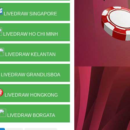
LIVEDRAW SINGAPORE
LIVEDRAW HO CHI MINH
LIVEDRAW KELANTAN
LIVEDRAW GRANDLISBOA
LIVEDRAW HONGKONG
LIVEDRAW BORGATA