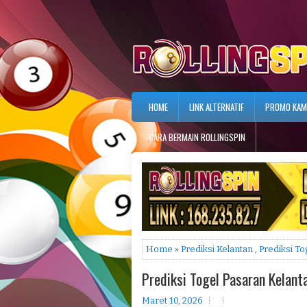
HOME
LINK ALTERNATIF
PROMO KAM
CARA BERMAIN ROLLINGSPIN
Home
»
Prediksi Kelantan
,
Prediksi To
Prediksi Togel Pasaran Kelan
Maret 10, 2026