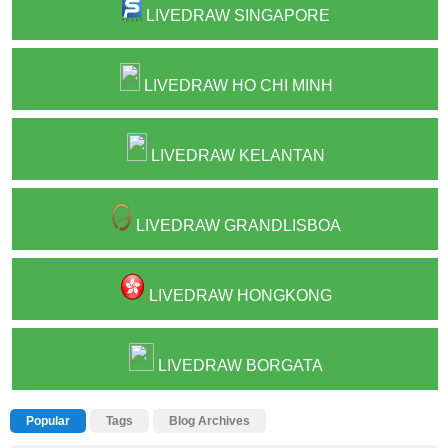
LIVEDRAW SINGAPORE
LIVEDRAW HO CHI MINH
LIVEDRAW KELANTAN
LIVEDRAW GRANDLISBOA
LIVEDRAW HONGKONG
LIVEDRAW BORGATA
Popular
Tags
Blog Archives