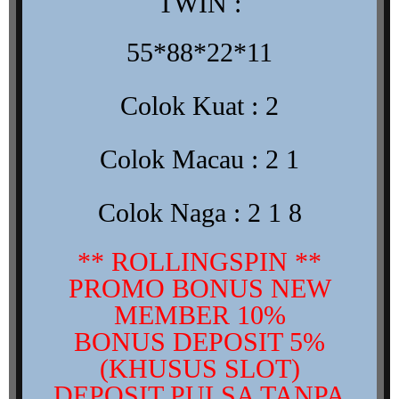
TWIN :
55*88*22*11
Colok Kuat : 2
Colok Macau : 2 1
Colok Naga : 2 1 8
** ROLLINGSPIN **
PROMO BONUS NEW
MEMBER 10%
BONUS DEPOSIT 5%
(KHUSUS SLOT)
DEPOSIT PULSA TANPA