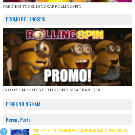
PREDIKSI TOGEL LENGKAP ROLLINGSPIN
PROMO ROLLINGSPIN
INFO PROMO SITUS ROLLINGSPIN SILAHKAN KLIK
PENGUNJUNG KAMI
Recent Posts
PREDIKSI TOGEL PASARAN VENETIANMACAO SABTU, 08 AGUSTUS