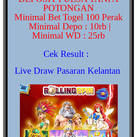
POTONGAN
Minimal Bet Togel 100 Perak
Minimal Depo : 10rb |
Minimal WD : 25rb
Cek Result :
:
Live Draw Pasaran Kelantan