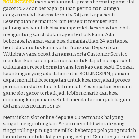
ROLLINGSPIN
memberikan anda proses bermain game
slot
gacor 2022
dan berbagai pilihan permainan lainnya
dengan mudah karena terbuka 24 jam tanpa henti.
Kesempatan bermain 24 jam tersebut memberikan
peluang anda untuk bisa memperoleh kesempatan lebih
menguntungkan di dalam agen terbaik kami. Ada
beberapa layanan yang bisa dimanfaatkan 24 jam tanpa
henti dalam situs kami, yaitu Transaksi Deposit dan
Withdraw yang cepat dan aman serta Customer Service
memberikan kesempatan anda untuk dapat memperoleh
dukungan proses bermain yang lengkap dan pasti. Dengan
keuntungan yang ada dalam situs ROLLINGSPIN, pemain
dapat memiliki kesempatan untuk bisa menjalani proses
permainan slot online lebih mudah. Kesempatan bermain
game slot gacor terbaik
jadi lebih menarik dan bisa
dimenangkan pemain setelah mendaftar menjadi bagian
dalam situs ROLLINGSPIN.
Memainkan slot online depo 10000 termasuk hal yang
sangat menguntungkan. Selain memiliki winrate yang
tinggi rollingspin juga memiliki beberapa pola yang mudah
kamu baca untuk
slot gampang jackpot
. Keuntungan sudah