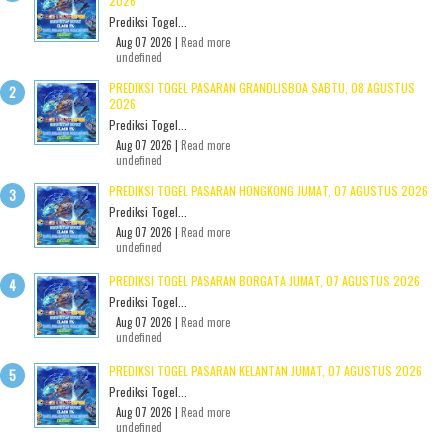
2026
Prediksi Togel...
Aug 07 2026 |
Read more
undefined
PREDIKSI TOGEL PASARAN GRANDLISBOA SABTU, 08 AGUSTUS
2026
Prediksi Togel...
Aug 07 2026 |
Read more
undefined
PREDIKSI TOGEL PASARAN HONGKONG JUMAT, 07 AGUSTUS 2026
Prediksi Togel...
Aug 07 2026 |
Read more
undefined
PREDIKSI TOGEL PASARAN BORGATA JUMAT, 07 AGUSTUS 2026
Prediksi Togel...
Aug 07 2026 |
Read more
undefined
PREDIKSI TOGEL PASARAN KELANTAN JUMAT, 07 AGUSTUS 2026
Prediksi Togel...
Aug 07 2026 |
Read more
undefined