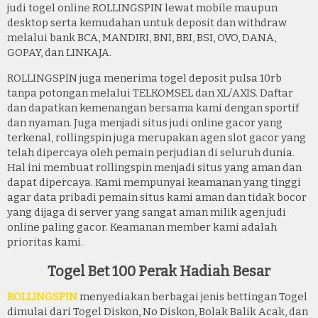
judi togel online ROLLINGSPIN lewat mobile maupun
desktop serta kemudahan untuk deposit dan withdraw
melalui bank BCA, MANDIRI, BNI, BRI, BSI, OVO, DANA,
GOPAY, dan LINKAJA.
ROLLINGSPIN juga menerima
togel deposit pulsa 10rb
tanpa potongan
melalui TELKOMSEL dan XL/AXIS. Daftar
dan dapatkan kemenangan bersama kami dengan sportif
dan nyaman. Juga menjadi situs judi online gacor yang
terkenal, rollingspin juga merupakan agen slot gacor yang
telah dipercaya oleh pemain perjudian di seluruh dunia.
Hal ini membuat rollingspin menjadi situs yang aman dan
dapat dipercaya. Kami mempunyai keamanan yang tinggi
agar data pribadi pemain situs kami aman dan tidak bocor
yang dijaga di server yang sangat aman milik agen
judi
online
paling gacor. Keamanan member kami adalah
prioritas kami.
Togel Bet 100 Perak Hadiah Besar
ROLLINGSPIN
menyediakan berbagai jenis bettingan Togel
dimulai dari Togel Diskon, No Diskon, Bolak Balik Acak, dan