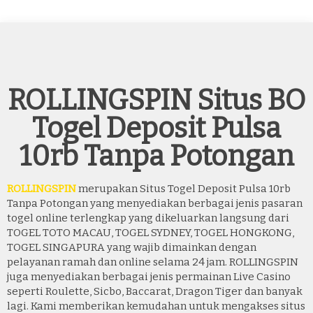
ROLLINGSPIN Situs BO
Togel Deposit Pulsa
10rb Tanpa Potongan
ROLLINGSPIN
merupakan Situs Togel Deposit Pulsa 10rb
Tanpa Potongan yang menyediakan berbagai jenis pasaran
togel online
terlengkap yang dikeluarkan langsung dari
TOGEL TOTO MACAU, TOGEL SYDNEY, TOGEL HONGKONG,
TOGEL SINGAPURA yang wajib dimainkan dengan
pelayanan ramah dan online selama 24 jam. ROLLINGSPIN
juga menyediakan berbagai jenis permainan Live Casino
seperti Roulette, Sicbo, Baccarat, Dragon Tiger dan banyak
lagi. Kami memberikan kemudahan untuk mengakses situs