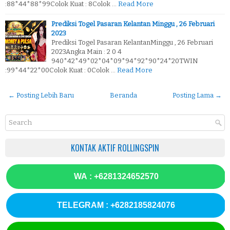
:88*44*88*99Colok Kuat : 8Colok …
Read More
Prediksi Togel Pasaran Kelantan Minggu , 26 Februari
2023
Prediksi Togel Pasaran KelantanMinggu , 26 Februari
2023Angka Main : 2 0 4
940*42*49*02*04*09*94*92*90*24*20TWIN
:99*44*22*00Colok Kuat : 0Colok …
Read More
← Posting Lebih Baru
Beranda
Posting Lama →
KONTAK AKTIF ROLLINGSPIN
WA : +6281324652570
TELEGRAM : +6282185824076