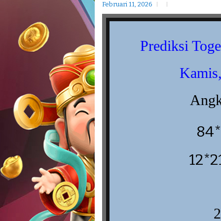
Februari 11, 2026
Prediksi Tog
Kamis,
Angk
84*
12*2
2