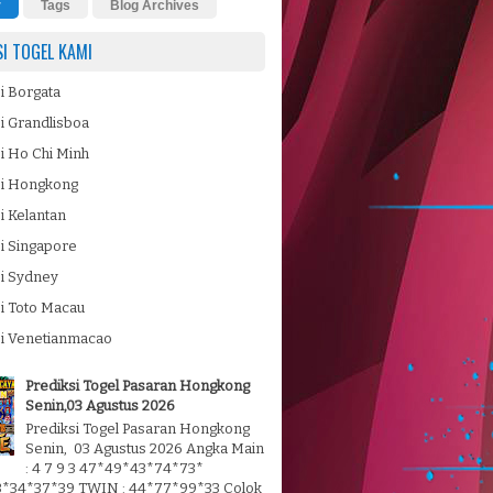
r
Tags
Blog Archives
I TOGEL KAMI
i Borgata
i Grandlisboa
i Ho Chi Minh
si Hongkong
i Kelantan
i Singapore
si Sydney
i Toto Macau
si Venetianmacao
Prediksi Togel Pasaran Hongkong
Senin,03 Agustus 2026
Prediksi Togel Pasaran Hongkong
Senin, 03 Agustus 2026 Angka Main
: 4 7 9 3 47*49*43*74*73*
*34*37*39 TWIN : 44*77*99*33 Colok